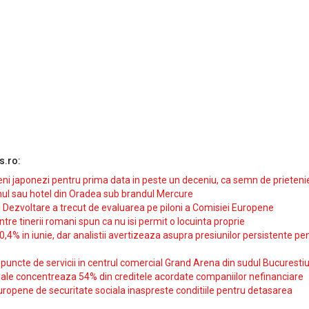
s.ro:
i japonezi pentru prima data in peste un deceniu, ca semn de prieteni
ul sau hotel din Oradea sub brandul Mercure
si Dezvoltare a trecut de evaluarea pe piloni a Comisiei Europene
intre tinerii romani spun ca nu isi permit o locuinta proprie
10,4% in iunie, dar analistii avertizeaza asupra presiunilor persistente pe
uncte de servicii in centrul comercial Grand Arena din sudul Bucurestiu
iale concentreaza 54% din creditele acordate companiilor nefinanciare
uropene de securitate sociala inaspreste conditiile pentru detasarea