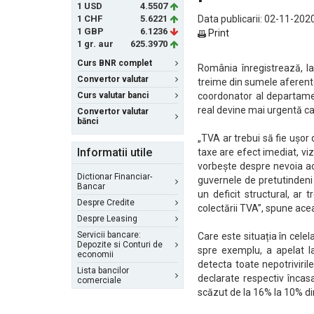
1 USD
4.5507
1 CHF
5.6221
Data publicarii: 02-11-2020
1 GBP
6.1236
Print
1 gr. aur
625.3970
Curs BNR complet
România înregistrează, la
Convertor valutar
treime din sumele aferente 
Curs valutar banci
coordonator al departamen
real devine mai urgentă ca
Convertor valutar
bănci
„TVA ar trebui să fie ușor
Informatii utile
taxe are efect imediat, viz
vorbește despre nevoia acu
Dictionar Financiar-
guvernele de pretutindeni
Bancar
un deficit structural, ar 
Despre Credite
colectării TVA”, spune ace
Despre Leasing
Servicii bancare:
Care este situația în celel
Depozite si Conturi de
spre exemplu, a apelat l
economii
detecta toate nepotriviril
Lista bancilor
declarate respectiv încasa
comerciale
scăzut de la 16% la 10% d