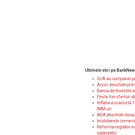
Ultimele stiri pe BankNew
SUA au cumparat yen
Accor deschide prim
Banca de Investitii 
Peste trei sferturi d
Inflatia a scazut la 
IMM-uri
IKEA deschide doua p
Imobiliarele comerc
Reforma regulilor e
salariatilor