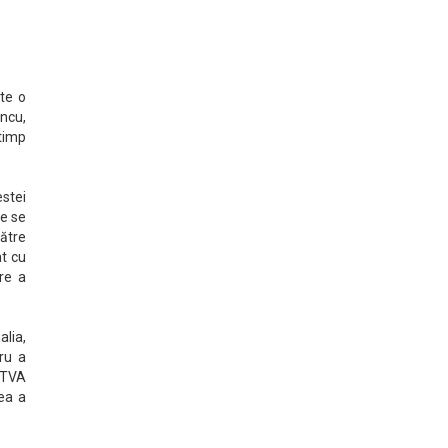
te o
ancu,
timp
estei
le se
către
at cu
ire a
alia,
ru a
l TVA
rea a