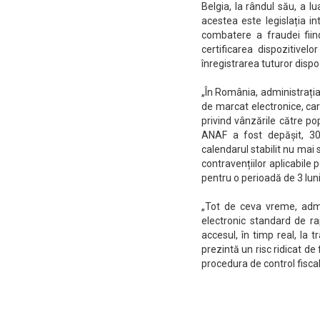
Belgia, la rândul său, a 
acestea este legislația in
combatere a fraudei fiind
certificarea dispozitivel
înregistrarea tuturor dispozi
„În România, administrați
de marcat electronice, care
privind vânzările către p
ANAF a fost depășit, 30 
calendarul stabilit nu mai 
contravențiilor aplicabile
pentru o perioadă de 3 luni
„Tot de ceva vreme, admin
electronic standard de ra
accesul, în timp real, la tr
prezintă un risc ridicat d
procedura de control fiscal