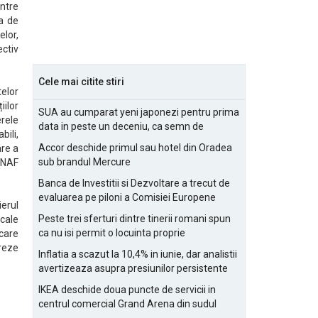
intre
ia de
lor,
ectiv
Cele mai citite stiri
telor
iilor
SUA au cumparat yeni japonezi pentru prima
rele
data in peste un deceniu, ca semn de
ili,
prietenie
Accor deschide primul sau hotel din Oradea
are a
sub brandul Mercure
 ANAF
Banca de Investitii si Dezvoltare a trecut de
evaluarea pe piloni a Comisiei Europene
erul
Peste trei sferturi dintre tinerii romani spun
scale
ca nu isi permit o locuinta proprie
 care
ureze
Inflatia a scazut la 10,4% in iunie, dar analistii
avertizeaza asupra presiunilor persistente
pentru IMM-uri
IKEA deschide doua puncte de servicii in
centrul comercial Grand Arena din sudul