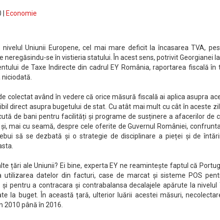
 |
Economie
 nivelul Uniunii Europene, cel mai mare deficit la încasarea TVA, pes
neregăsindu-se în vistieria statului. În acest sens, potrivit Georgianei I
tului de Taxe Indirecte din cadrul EY România, raportarea fiscală în 
 niciodată.
 de colectat având în vedere că orice măsură fiscală ai aplica asupra ac
ibil direct asupra bugetului de stat. Cu atât mai mult cu cât în aceste zi
tă de bani pentru facilități și programe de susținere a afacerilor de 
 și, mai cu seamă, despre cele oferite de Guvernul României, confrunt
trebui să se dezbată și o strategie de disciplinare a pieței și de întăr
asta.
alte țări ale Uniunii? Ei bine, experta EY ne reamintește faptul că Portug
a utilizarea datelor din facturi, case de marcat și sisteme POS pent
e și pentru a contracara și contrabalansa decalajele apărute la nivelu
te la buget. În această țară, ulterior luării acestei măsuri, necolecta
in 2010 până în 2016.