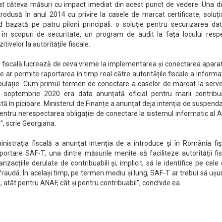
luat câteva măsuri cu impact imediat din acest punct de vedere. Una d
trodusă în anul 2014 cu privire la casele de marcat certificate, soluț
 bazată pe patru piloni principali: o soluție pentru securizarea date
or în scopuri de securitate, un program de audit la fața locului resp
tivelor la autoritățile fiscale.
a fiscală lucrează de ceva vreme la implementarea și conectarea apara
 ar permite raportarea în timp real către autoritățile fiscale a informaț
opulație. Cum primul termen de conectare a caselor de marcat la serve
septembrie 2020 era data anunțată oficial pentru marii contribuab
stă în picioare. Ministerul de Finanțe a anunțat deja intenția de suspend
 pentru nerespectarea obligației de conectare la sistemul informatic al
”, scrie Georgiana.
istrația fiscală a anunțat intenția de a introduce și în România fiși
portare SAF-T, una dintre măsurile menite să faciliteze autorității fi
anzacțiile derulate de contribuabili și, implicit, să le identifice pe cele
e fraudă. În același timp, pe termen mediu și lung, SAF-T ar trebui să uș
, atât pentru ANAF, cât și pentru contribuabil”, conchide ea.