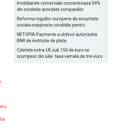
Bucurestiului
Imobiliarele comerciale concentreaza 54%
din creditele acordate companiilor
nefinanciare
Reforma regulilor europene de securitate
sociala inaspreste conditiile pentru
detasarea salariatilor
NETOPIA Payments a obtinut autorizatia
BNR de institutie de plata
Coletele extra-UE sub 150 de euro se
scumpesc din iulie: taxa vamala de trei euro
pe articol, adaugata la taxa logistica
e
ntru
lui