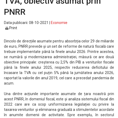
TVA, obiectiv asumat prin
PNRR
Data publicarii: 08-10-2021 |
Economie
Print
Dincolo de direcțiile asumate pentru absorbția celor 29 de miliarde
de euro, PNRR prevede și un set de reforme de natură fiscală care
trebuie implementate până la finele anului 2026. Printre acestea,
se numără și modernizarea administrației, măsură ce are două
obiective principale: creșterea cu 2,5% din PIB a veniturilor fiscale
până la finele anului 2025, respectiv reducerea deficitului de
încasare la TVA cu cel puțin 5% până la jumătatea anului 2026,
raportat la valorile din anul 2019, cel care a precedat pandemia de
acum.
Una dintre acțiunile importante asumate de țara noastră prin
acest PNRR, în domeniul fiscal, este și analiza sistemului fiscal din
2022 care are ca scop uniformizarea legislației cu privire la
taxarea veniturilor și eliminarea graduală a stimulentelor acordate
în anumite domenii de activitate. Spre exemplu, în sectorul