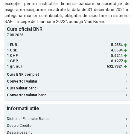
excepție, pentru instituțiile financiar-bancare și societățile de
asigurare-reasigurare, încadrate la data de 31 decembrie 2021 în
categoria marilor contribuabili, obligația de raportare în sistemul
SAF-T începe de 1 ianuarie 2023”, adaugă Vlad Boeriu.
Curs oficial BNR
7.08.2026
1 EUR
5.2554
1 USD
4.5584
1 CHF
5.6244
1 GBP
6.1277
1 gr. aur
632.7824
Curs BNR complet
Convertor valutar
Curs valutar banci
Convertor valutar bănci
Informatii utile
Dictionar Financiar-Bancar
Despre Credite
Despre Leasing