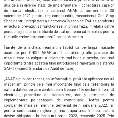
martie 2022. De altfel, multe dintre măsurile prevăzute în PNRR se
află deja în diverse stadii de implementare – conectarea caselor
de marcat electronice la sistemul ANAF, cu termen final 30
noiembrie 2021 pentru toți contribuabilii, mecanismul One Stop
Shop pentru înregistrarea electronică în scop de TVA sau proiectul
e-factură, prevăzut să funcționeze, în prima fază, în relația dintre
persoane juridice și instituțiile de stat și ulterior să fie extins pentru
facturile emise între companii”, continuă acesta.
Înainte de a încheia, reamintim faptul că pe lângă măsurile
asumate prin PNRR, ANAF are în derulare și alte proiecte de
măsuri care să asigure o colectare mai bună a taxelor, cea mai
importantă dintre acestea fiind introducerea raportării în sistemul
SAF-T (Fișierul Standard de Audit de Taxe).
„ANAF a publicat, recent, noi informații cu privire la aplicarea noului
mecanism, printre cele mai importante fiind cele referitoare la
natura datelor pe care contribuabilii trebuie să le declare în format
electronic, procedura de transmitere, dar și termenele de
implementare pe categorii de contribuabili. Astfel, pentru
companiile mari se menține termenul de 1 ianuarie 2022, iar
pentru contribuabilii mijlocii și mici, raportarea în noul sistem
devine obligatorie la începutul anilor 2023, respectiv 2025. Prin