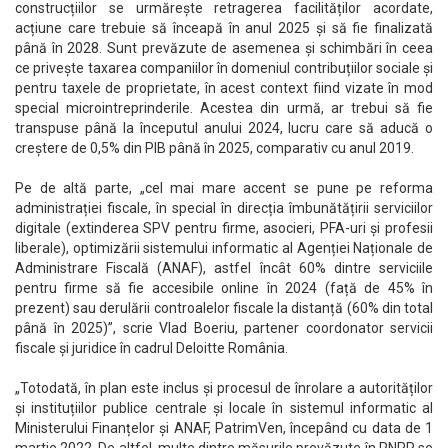
construcțiilor se urmărește retragerea facilităților acordate,
acțiune care trebuie să înceapă în anul 2025 și să fie finalizată
până în 2028. Sunt prevăzute de asemenea și schimbări în ceea
ce privește taxarea companiilor în domeniul contribuțiilor sociale și
pentru taxele de proprietate, în acest context fiind vizate în mod
special microintreprinderile. Acestea din urmă, ar trebui să fie
transpuse până la începutul anului 2024, lucru care să aducă o
creștere de 0,5% din PIB până în 2025, comparativ cu anul 2019.
Pe de altă parte, „cel mai mare accent se pune pe reforma
administrației fiscale, în special în direcția îmbunătățirii serviciilor
digitale (extinderea SPV pentru firme, asocieri, PFA-uri și profesii
liberale), optimizării sistemului informatic al Agenției Naționale de
Administrare Fiscală (ANAF), astfel încât 60% dintre serviciile
pentru firme să fie accesibile online în 2024 (față de 45% în
prezent) sau derulării controalelor fiscale la distanță (60% din total
până în 2025)”, scrie Vlad Boeriu, partener coordonator servicii
fiscale și juridice în cadrul Deloitte România.
„Totodată, în plan este inclus și procesul de înrolare a autorităților
și instituțiilor publice centrale și locale în sistemul informatic al
Ministerului Finanțelor și ANAF, PatrimVen, începând cu data de 1