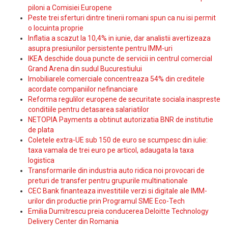
piloni a Comisiei Europene
Peste trei sferturi dintre tinerii romani spun ca nu isi permit
o locuinta proprie
Inflatia a scazut la 10,4% in iunie, dar analistii avertizeaza
asupra presiunilor persistente pentru IMM-uri
IKEA deschide doua puncte de servicii in centrul comercial
Grand Arena din sudul Bucurestiului
Imobiliarele comerciale concentreaza 54% din creditele
acordate companiilor nefinanciare
Reforma regulilor europene de securitate sociala inaspreste
conditiile pentru detasarea salariatilor
NETOPIA Payments a obtinut autorizatia BNR de institutie
de plata
Coletele extra-UE sub 150 de euro se scumpesc din iulie:
taxa vamala de trei euro pe articol, adaugata la taxa
logistica
Transformarile din industria auto ridica noi provocari de
preturi de transfer pentru grupurile multinationale
CEC Bank finanteaza investitiile verzi si digitale ale IMM-
urilor din productie prin Programul SME Eco-Tech
Emilia Dumitrescu preia conducerea Deloitte Technology
Delivery Center din Romania