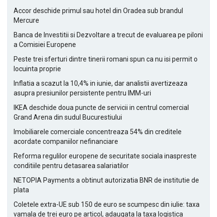
Accor deschide primul sau hotel din Oradea sub brandul
Mercure
Banca de Investitii si Dezvoltare a trecut de evaluarea pe piloni
a Comisiei Europene
Peste trei sferturi dintre tinerii romani spun ca nu isi permit o
locuinta proprie
Inflatia a scazut la 10,4% in iunie, dar analistii avertizeaza
asupra presiunilor persistente pentru IMM-uri
IKEA deschide doua puncte de servicii in centrul comercial
Grand Arena din sudul Bucurestiului
Imobiliarele comerciale concentreaza 54% din creditele
acordate companiilor nefinanciare
Reforma regulilor europene de securitate sociala inaspreste
conditiile pentru detasarea salariatilor
NETOPIA Payments a obtinut autorizatia BNR de institutie de
plata
Coletele extra-UE sub 150 de euro se scumpesc din iulie: taxa
vamala de trei euro pe articol, adaugata la taxa logistica