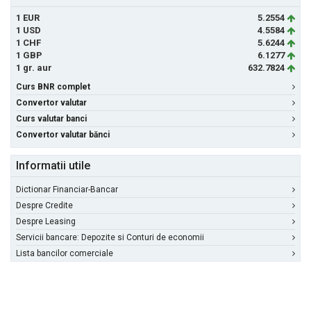
1 EUR
5.2554
1 USD
4.5584
1 CHF
5.6244
1 GBP
6.1277
1 gr. aur
632.7824
Curs BNR complet
Convertor valutar
Curs valutar banci
Convertor valutar bănci
Informatii utile
Dictionar Financiar-Bancar
Despre Credite
Despre Leasing
Servicii bancare: Depozite si Conturi de economii
Lista bancilor comerciale