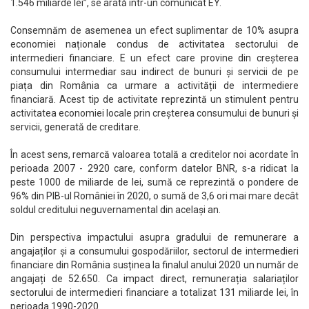
1.546 miliarde lei”, se arată într-un comunicat EY.
Consemnăm de asemenea un efect suplimentar de 10% asupra
economiei naționale condus de activitatea sectorului de
intermedieri financiare. E un efect care provine din creșterea
consumului intermediar sau indirect de bunuri și servicii de pe
piața din România ca urmare a activității de intermediere
financiară. Acest tip de activitate reprezintă un stimulent pentru
activitatea economiei locale prin creșterea consumului de bunuri și
servicii, generată de creditare.
În acest sens, remarcă valoarea totală a creditelor noi acordate în
perioada 2007 - 2920 care, conform datelor BNR, s-a ridicat la
peste 1000 de miliarde de lei, sumă ce reprezintă o pondere de
96% din PIB-ul României în 2020, o sumă de 3,6 ori mai mare decât
soldul creditului neguvernamental din același an.
Din perspectiva impactului asupra gradului de remunerare a
angajaților și a consumului gospodăriilor, sectorul de intermedieri
financiare din România susținea la finalul anului 2020 un număr de
angajați de 52.650. Ca impact direct, remunerația salariaților
sectorului de intermedieri financiare a totalizat 131 miliarde lei, în
perioada 1990-2020.