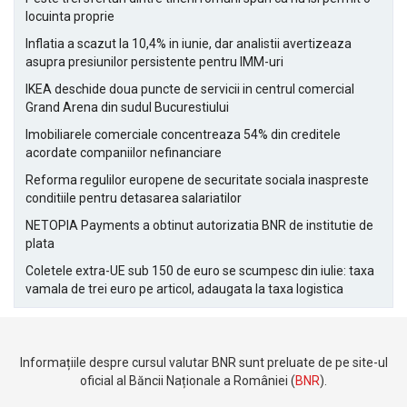
locuinta proprie
Inflatia a scazut la 10,4% in iunie, dar analistii avertizeaza
asupra presiunilor persistente pentru IMM-uri
IKEA deschide doua puncte de servicii in centrul comercial
Grand Arena din sudul Bucurestiului
Imobiliarele comerciale concentreaza 54% din creditele
acordate companiilor nefinanciare
Reforma regulilor europene de securitate sociala inaspreste
conditiile pentru detasarea salariatilor
NETOPIA Payments a obtinut autorizatia BNR de institutie de
plata
Coletele extra-UE sub 150 de euro se scumpesc din iulie: taxa
vamala de trei euro pe articol, adaugata la taxa logistica
Informațiile despre cursul valutar BNR sunt preluate de pe site-ul
oficial al Băncii Naționale a României (
BNR
).