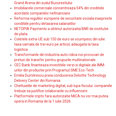
Grand Arena din sudul Bucurestiului
Imobiliarele comerciale concentreaza 54% din creditele
acordate companiilor nefinanciare
Reforma regulilor europene de securitate sociala inaspreste
conditiile pentru detasarea salariatilor
NETOPIA Payments a obtinut autorizatia BNR de institutie
de plata
Coletele extra-UE sub 150 de euro se scumpesc din iulie:
taxa vamala de trei euro pe articol, adaugata la taxa
logistica
Transformarile din industria auto ridica noi provocari de
preturi de transfer pentru grupurile multinationale
CEC Bank finanteaza investitiile verzi si digitale ale IMM-
urilor din productie prin Programul SME Eco-Tech
Emilia Dumitrescu preia conducerea Deloitte Technology
Delivery Center din Romania
Cheltuielile de marketing digital, sub lupa fiscului: companiile
trebuie sa justifice colaborarile cu influencerii
Platformele cripto fara autorizatie MiCA nu vor mai putea
opera in Romania de la 1 iulie 2026