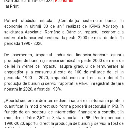
Data publicarii: 15-07-2022 |
Economie
Print
Potrivit studiului intitulat „Contribuția sistemului banca în
economie în ultimii 30 de ani” realizat de KPMG Advisory la
solicitarea Asociației Române a Băncilor, impactul economic a
sistemului bancar este estimat la peste 2200 de miliarde de lei în
perioada 1990 - 2020.
De asemenea, impactul industriei financiar-bancare asupra
producției de bunuri și servicii se ridică la peste 2000 de miliarde
de lei în vreme ce impactul asupra gradului de remunerare al
angajaților și a consumului este de 160 de miliarde de lei. În
perioada 1990 - 2020, impactul indus indirect sau direct în
producția de bunuri și servicii raportat la PIB-ul înregistrat de țara
noastră în 2020, a fost de 198%.
„Aportul sectorului de intermedieri financiare din România poate fi
cuantificat în mod direct sub forma ponderii sectorului în PIB. În
funcție de an, sectorul de intermedieri financiare a contribuit în
mod direct între 2,5% si 3,5% raportat la PIB. Pentru perioada
1990-2020, aportul direct la producția de bunuri și servicii a fost de