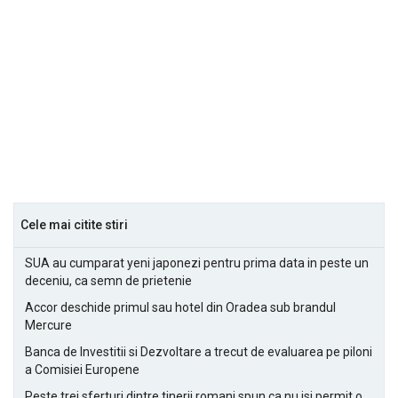
Cele mai citite stiri
SUA au cumparat yeni japonezi pentru prima data in peste un
deceniu, ca semn de prietenie
Accor deschide primul sau hotel din Oradea sub brandul
Mercure
Banca de Investitii si Dezvoltare a trecut de evaluarea pe piloni
a Comisiei Europene
Peste trei sferturi dintre tinerii romani spun ca nu isi permit o