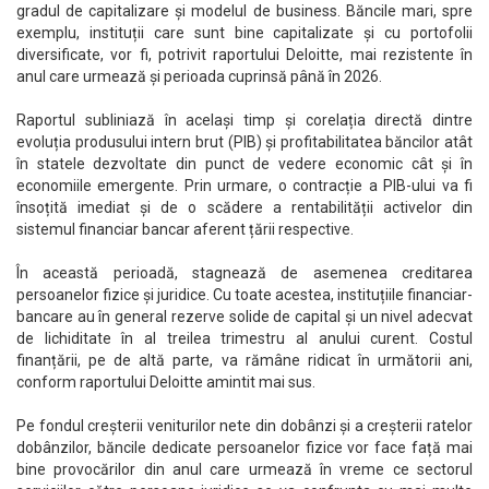
gradul de capitalizare și modelul de business. Băncile mari, spre
exemplu, instituții care sunt bine capitalizate și cu portofolii
diversificate, vor fi, potrivit raportului Deloitte, mai rezistente în
anul care urmează și perioada cuprinsă până în 2026.
Raportul subliniază în același timp și corelația directă dintre
evoluția produsului intern brut (PIB) și profitabilitatea băncilor atât
în statele dezvoltate din punct de vedere economic cât și în
economiile emergente. Prin urmare, o contracție a PIB-ului va fi
însoțită imediat și de o scădere a rentabilității activelor din
sistemul financiar bancar aferent țării respective.
În această perioadă, stagnează de asemenea creditarea
persoanelor fizice și juridice. Cu toate acestea, instituțiile financiar-
bancare au în general rezerve solide de capital și un nivel adecvat
de lichiditate în al treilea trimestru al anului curent. Costul
finanțării, pe de altă parte, va rămâne ridicat în următorii ani,
conform raportului Deloitte amintit mai sus.
Pe fondul creșterii veniturilor nete din dobânzi și a creșterii ratelor
dobânzilor, băncile dedicate persoanelor fizice vor face față mai
bine provocărilor din anul care urmează în vreme ce sectorul