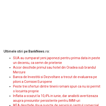
Ultimele stiri pe BankNews.ro:
SUA au cumparat yeni japonezi pentru prima data in peste
un deceniu, ca semn de prietenie
Accor deschide primul sau hotel din Oradea sub brandul
Mercure
Banca de Investitii si Dezvoltare a trecut de evaluarea pe
piloni a Comisiei Europene
Peste trei sferturi dintre tinerii romani spun ca nu isi permit
o locuinta proprie
Inflatia a scazut la 10,4% in iunie, dar analistii avertizeaza
asupra presiunilor persistente pentru IMM-uri
IKEA deschide doua puncte de servicii in centrul comercial