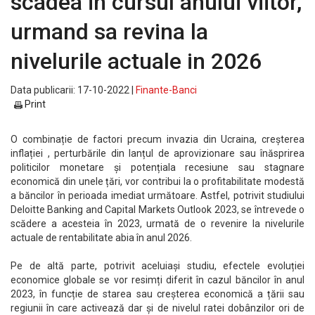
scadea in cursul anului viitor,
urmand sa revina la
nivelurile actuale in 2026
Data publicarii: 17-10-2022 |
Finante-Banci
Print
O combinație de factori precum invazia din Ucraina, creșterea
inflației , perturbările din lanțul de aprovizionare sau înăsprirea
politicilor monetare și potențiala recesiune sau stagnare
economică din unele țări, vor contribui la o profitabilitate modestă
a băncilor în perioada imediat următoare. Astfel, potrivit studiului
Deloitte Banking and Capital Markets Outlook 2023, se întrevede o
scădere a acesteia în 2023, urmată de o revenire la nivelurile
actuale de rentabilitate abia în anul 2026.
Pe de altă parte, potrivit aceluiași studiu, efectele evoluției
economice globale se vor resimți diferit în cazul băncilor în anul
2023, în funcție de starea sau creșterea economică a țării sau
regiunii în care activează dar și de nivelul ratei dobânzilor ori de