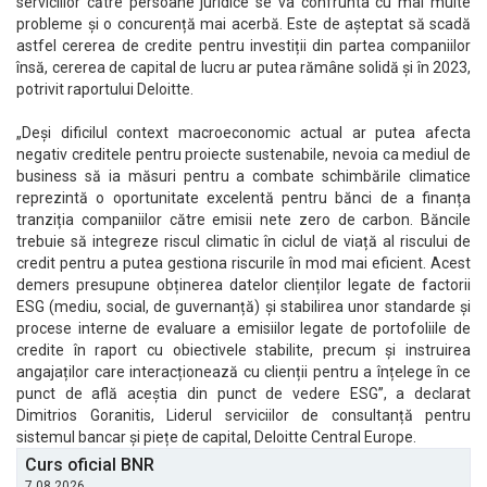
serviciilor către persoane juridice se va confrunta cu mai multe
probleme și o concurență mai acerbă. Este de așteptat să scadă
astfel cererea de credite pentru investiții din partea companiilor
însă, cererea de capital de lucru ar putea rămâne solidă și în 2023,
potrivit raportului Deloitte.
„Deși dificilul context macroeconomic actual ar putea afecta
negativ creditele pentru proiecte sustenabile, nevoia ca mediul de
business să ia măsuri pentru a combate schimbările climatice
reprezintă o oportunitate excelentă pentru bănci de a finanța
tranziția companiilor către emisii nete zero de carbon. Băncile
trebuie să integreze riscul climatic în ciclul de viață al riscului de
credit pentru a putea gestiona riscurile în mod mai eficient. Acest
demers presupune obținerea datelor clienților legate de factorii
ESG (mediu, social, de guvernanță) și stabilirea unor standarde și
procese interne de evaluare a emisiilor legate de portofoliile de
credite în raport cu obiectivele stabilite, precum și instruirea
angajaților care interacționează cu clienții pentru a înțelege în ce
punct de află aceștia din punct de vedere ESG”, a declarat
Dimitrios Goranitis, Liderul serviciilor de consultanță pentru
sistemul bancar și piețe de capital, Deloitte Central Europe.
Curs oficial BNR
7.08.2026