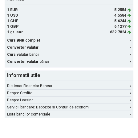
1 EUR
5.2554
1 USD
4.5584
1 CHF
5.6244
1 GBP
6.1277
1 gr. aur
632.7824
Curs BNR complet
Convertor valutar
Curs valutar banci
Convertor valutar bănci
Informatii utile
Dictionar Financiar-Bancar
Despre Credite
Despre Leasing
Servicii bancare: Depozite si Conturi de economii
Lista bancilor comerciale