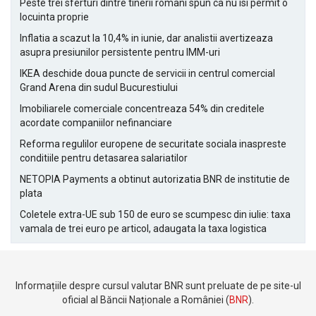
Peste trei sferturi dintre tinerii romani spun ca nu isi permit o
locuinta proprie
Inflatia a scazut la 10,4% in iunie, dar analistii avertizeaza
asupra presiunilor persistente pentru IMM-uri
IKEA deschide doua puncte de servicii in centrul comercial
Grand Arena din sudul Bucurestiului
Imobiliarele comerciale concentreaza 54% din creditele
acordate companiilor nefinanciare
Reforma regulilor europene de securitate sociala inaspreste
conditiile pentru detasarea salariatilor
NETOPIA Payments a obtinut autorizatia BNR de institutie de
plata
Coletele extra-UE sub 150 de euro se scumpesc din iulie: taxa
vamala de trei euro pe articol, adaugata la taxa logistica
Informațiile despre cursul valutar BNR sunt preluate de pe site-ul
oficial al Băncii Naționale a României (
BNR
).