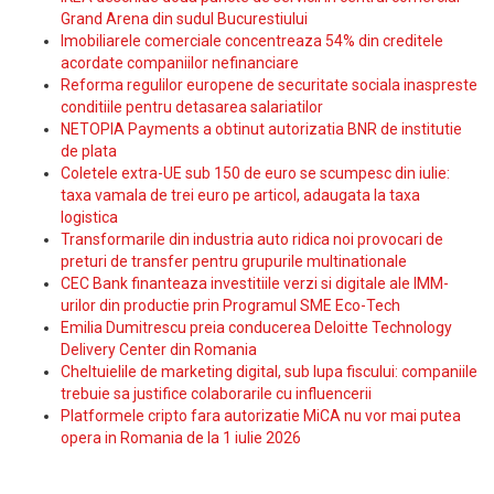
Grand Arena din sudul Bucurestiului
Imobiliarele comerciale concentreaza 54% din creditele
acordate companiilor nefinanciare
Reforma regulilor europene de securitate sociala inaspreste
conditiile pentru detasarea salariatilor
NETOPIA Payments a obtinut autorizatia BNR de institutie
de plata
Coletele extra-UE sub 150 de euro se scumpesc din iulie:
taxa vamala de trei euro pe articol, adaugata la taxa
logistica
Transformarile din industria auto ridica noi provocari de
preturi de transfer pentru grupurile multinationale
CEC Bank finanteaza investitiile verzi si digitale ale IMM-
urilor din productie prin Programul SME Eco-Tech
Emilia Dumitrescu preia conducerea Deloitte Technology
Delivery Center din Romania
Cheltuielile de marketing digital, sub lupa fiscului: companiile
trebuie sa justifice colaborarile cu influencerii
Platformele cripto fara autorizatie MiCA nu vor mai putea
opera in Romania de la 1 iulie 2026