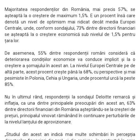
Majoritatea respondenților din România, mai precis 57%, se
așteaptă la o creștere de maximum 1,5%. E un procent însă care
denotă un nivel de optimism mai ridicat decât media Europei
Centrale, unde, conform sondajului, 73% dintre directorii financiari
se așteaptă la o creștere economică sub nivelul de 1,5% pentru
țara lor.
De asemenea, 55% dintre respondenții români consideră că
deteriorarea condițiilor economice va conduce implicit și la o
creștere a șomajului în acest an. La nivelul Europei Centrale pe de
altă parte, acest procent crește până la 68%, cu perspective și mai
pesimiste în Polonia, Cehia și Ungaria, unde procentul urcă la peste
85%.
Nu în ultimul rând, respondenții la sondajul Deloitte remarcă și
inflația, ca una dintre principalele preocupări din acest an, 63%
dintre directorii financiari din România așteptându-se la creșteri de
prețuri, principalul vinovat rămânând în continuare perturbările de
la nivelul lanțului de aprovizionare.
„Studiul din acest an indică mai multe schimbări în percepția