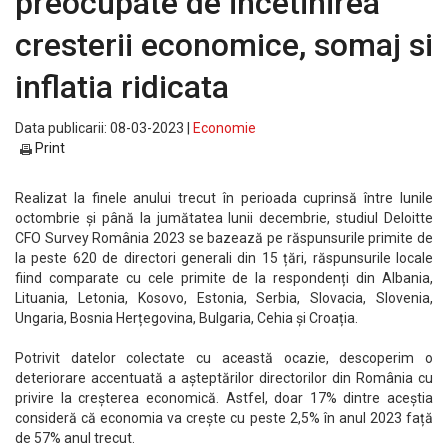
preocupate de incetinirea
cresterii economice, somaj si
inflatia ridicata
Data publicarii: 08-03-2023 |
Economie
Print
Realizat la finele anului trecut în perioada cuprinsă între lunile
octombrie și până la jumătatea lunii decembrie, studiul Deloitte
CFO Survey România 2023 se bazează pe răspunsurile primite de
la peste 620 de directori generali din 15 țări, răspunsurile locale
fiind comparate cu cele primite de la respondenți din Albania,
Lituania, Letonia, Kosovo, Estonia, Serbia, Slovacia, Slovenia,
Ungaria, Bosnia Herțegovina, Bulgaria, Cehia și Croația.
Potrivit datelor colectate cu această ocazie, descoperim o
deteriorare accentuată a așteptărilor directorilor din România cu
privire la creșterea economică. Astfel, doar 17% dintre aceștia
consideră că economia va crește cu peste 2,5% în anul 2023 față
de 57% anul trecut.