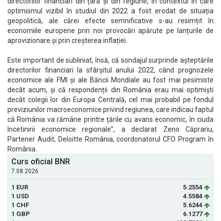
directorilor financiari din țară și din regiune, în contextul în care
optimismul vizibil în studiul din 2022 a fost erodat de situația
geopolitică, ale cărei efecte semnificative s-au resimțit în
economiile europene prin noi provocări apărute pe lanțurile de
aprovizionare și prin creșterea inflației.
Este important de subliniat, însă, că sondajul surprinde așteptările
directorilor financiari la sfârșitul anului 2022, când prognozele
economice ale FMI și ale Băncii Mondiale au fost mai pesimiste
decât acum, și că respondenții din România erau mai optimiști
decât colegii lor din Europa Centrală, cel mai probabil pe fondul
previziunilor macroeconomice privind regiunea, care indicau faptul
că România va rămâne printre țările cu avans economic, în ciuda
încetinirii economice regionale”, a declarat Zeno Căprariu,
Partener Audit, Deloitte România, coordonatorul CFO Program în
România.
Curs oficial BNR
7.08.2026
1 EUR
5.2554
1 USD
4.5584
1 CHF
5.6244
1 GBP
6.1277