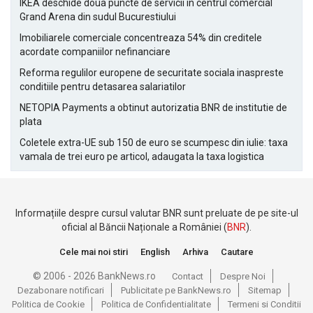
IKEA deschide doua puncte de servicii in centrul comercial
Grand Arena din sudul Bucurestiului
Imobiliarele comerciale concentreaza 54% din creditele
acordate companiilor nefinanciare
Reforma regulilor europene de securitate sociala inaspreste
conditiile pentru detasarea salariatilor
NETOPIA Payments a obtinut autorizatia BNR de institutie de
plata
Coletele extra-UE sub 150 de euro se scumpesc din iulie: taxa
vamala de trei euro pe articol, adaugata la taxa logistica
Informațiile despre cursul valutar BNR sunt preluate de pe site-ul
oficial al Băncii Naționale a României (
BNR
).
Cele mai noi stiri
English
Arhiva
Cautare
© 2006 - 2026 BankNews.ro
Contact
Despre Noi
Dezabonare notificari
Publicitate pe BankNews.ro
Sitemap
Politica de Cookie
Politica de Confidentialitate
Termeni si Conditii