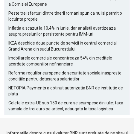
a Comisiei Europene
Peste trei sferturi dintre tinerii romani spun ca nu isi permit o
locuinta proprie
Inflatia a scazut la 10,4% in iunie, dar analistii avertizeaza
asupra presiunilor persistente pentru IMM-uri
IKEA deschide doua puncte de servicii in centrul comercial
Grand Arena din sudul Bucurestiului
Imobiliarele comerciale concentreaza 54% din creditele
acordate companiilor nefinanciare
Reforma regulilor europene de securitate sociala inaspreste
conditiile pentru detasarea salariatilor
NETOPIA Payments a obtinut autorizatia BNR de institutie de
plata
Coletele extra-UE sub 150 de euro se scumpesc din iulie: taxa
vamala de trei euro pe articol, adaugata la taxa logistica
Informațiile despre cursul valutar BNR sunt preluate de pe site-ul