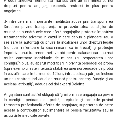
A doua Directivă menționată mai sus vine de asemenea cu noi
drepturi pentru angajați, respectiv restricții în plus pentru
angajatori.
„Printre cele mai importante modificări aduse prin transpunerea
Directivei privind transparența și previzibilitatea condițiilor de
muncă se numără cele care oferă angajaților protecție împotriva
tratamentelor adverse în cazul în care depun o plângere sau o
sesizare la autorități cu privire la încălcarea unor drepturi legale
(nu doar referitoare la discriminare, ca în trecut) și protecție
împotriva unui tratament nefavorabil pentru salariații care au mai
multe contracte individuale de muncă (cu respectarea unor
condiții).În plus, au apărut modificări în privința perioadei de probă
(spre exemplu, este interzisă stabilirea unei noi perioade de probă
în cazul în care, în termen de 12 luni, între aceleași părți se încheie
un nou contract individual de muncă pentru aceeași funcție și cu
aceleași atribuții)”, adaugă cei doi experți Deloitte.
Angajatorii sunt astfel obligați să își informeze angajații cu privire
la condițiile perioadei de probă, drepturile și condițiile privind
formarea profesională oferită de angajator, suportarea de către
acesta a contribuțiilor suplimentare la pensia facultativă sau la
asigurările medicale private.