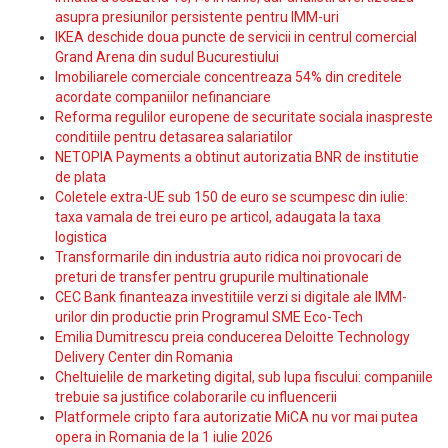
asupra presiunilor persistente pentru IMM-uri
IKEA deschide doua puncte de servicii in centrul comercial
Grand Arena din sudul Bucurestiului
Imobiliarele comerciale concentreaza 54% din creditele
acordate companiilor nefinanciare
Reforma regulilor europene de securitate sociala inaspreste
conditiile pentru detasarea salariatilor
NETOPIA Payments a obtinut autorizatia BNR de institutie
de plata
Coletele extra-UE sub 150 de euro se scumpesc din iulie:
taxa vamala de trei euro pe articol, adaugata la taxa
logistica
Transformarile din industria auto ridica noi provocari de
preturi de transfer pentru grupurile multinationale
CEC Bank finanteaza investitiile verzi si digitale ale IMM-
urilor din productie prin Programul SME Eco-Tech
Emilia Dumitrescu preia conducerea Deloitte Technology
Delivery Center din Romania
Cheltuielile de marketing digital, sub lupa fiscului: companiile
trebuie sa justifice colaborarile cu influencerii
Platformele cripto fara autorizatie MiCA nu vor mai putea
opera in Romania de la 1 iulie 2026