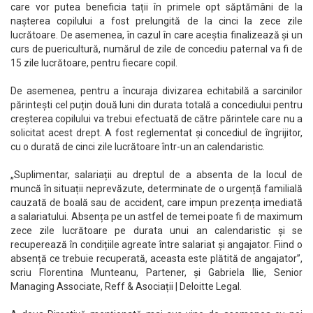
care vor putea beneficia tații în primele opt săptămâni de la
nașterea copilului a fost prelungită de la cinci la zece zile
lucrătoare. De asemenea, în cazul în care aceștia finalizează și un
curs de puericultură, numărul de zile de concediu paternal va fi de
15 zile lucrătoare, pentru fiecare copil.
De asemenea, pentru a încuraja divizarea echitabilă a sarcinilor
părintești cel puțin două luni din durata totală a concediului pentru
creșterea copilului va trebui efectuată de către părintele care nu a
solicitat acest drept. A fost reglementat și concediul de îngrijitor,
cu o durată de cinci zile lucrătoare într-un an calendaristic.
„Suplimentar, salariații au dreptul de a absenta de la locul de
muncă în situații neprevăzute, determinate de o urgență familială
cauzată de boală sau de accident, care impun prezența imediată
a salariatului. Absența pe un astfel de temei poate fi de maximum
zece zile lucrătoare pe durata unui an calendaristic și se
recuperează în condițiile agreate între salariat și angajator. Fiind o
absență ce trebuie recuperată, aceasta este plătită de angajator”,
scriu Florentina Munteanu, Partener, și Gabriela Ilie, Senior
Managing Associate, Reff & Asociații | Deloitte Legal.