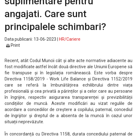
suplimentare pentru
angajati. Care sunt
principalele schimbari?
Data publicarii: 13-06-2023 |
HR/Cariere
Print
Recent, atât Codul Muncii cât și alte acte normative adiacente au
fost modificate astfel încât două directive ale Uniunii Europene să
fie transpuse și în legislația românească. Este vorba despre
Directiva 1158/2019 - Work Life Balance și Directiva 1152/2019
care se referă la îmbunătățirea echilibrului dintre viața
profesională și cea privată a părinților și a celor care au persoane
în îngrijire, respectiv asigurarea transparenței și previzibilității
condițiilor de muncă. Aceste modificări au vizat regulile de
acordare a concediilor de creștere a copilului, paternal, concediul
de îngrijitor și dreptul de a absenta de la muncă în cazul unor
situații neprevăzute.
În concordanță cu Directiva 1158, durata concediului paternal de