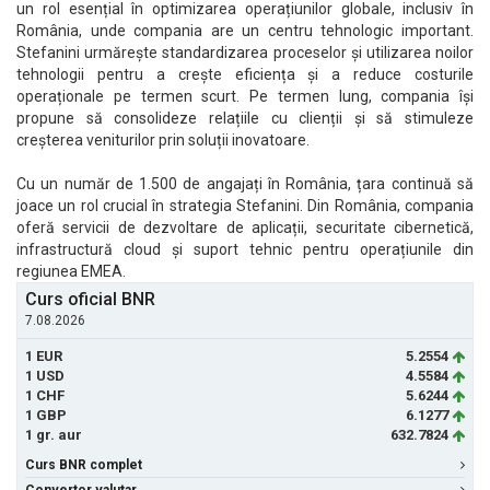
un rol esențial în optimizarea operațiunilor globale, inclusiv în
România, unde compania are un centru tehnologic important.
Stefanini urmărește standardizarea proceselor și utilizarea noilor
tehnologii pentru a crește eficiența și a reduce costurile
operaționale pe termen scurt. Pe termen lung, compania își
propune să consolideze relațiile cu clienții și să stimuleze
creșterea veniturilor prin soluții inovatoare.
Cu un număr de 1.500 de angajați în România, țara continuă să
joace un rol crucial în strategia Stefanini. Din România, compania
oferă servicii de dezvoltare de aplicații, securitate cibernetică,
infrastructură cloud și suport tehnic pentru operațiunile din
regiunea EMEA.
Curs oficial BNR
7.08.2026
1 EUR
5.2554
1 USD
4.5584
1 CHF
5.6244
1 GBP
6.1277
1 gr. aur
632.7824
Curs BNR complet