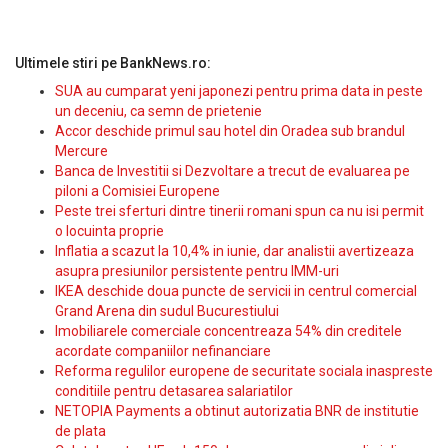
Ultimele stiri pe BankNews.ro:
SUA au cumparat yeni japonezi pentru prima data in peste
un deceniu, ca semn de prietenie
Accor deschide primul sau hotel din Oradea sub brandul
Mercure
Banca de Investitii si Dezvoltare a trecut de evaluarea pe
piloni a Comisiei Europene
Peste trei sferturi dintre tinerii romani spun ca nu isi permit
o locuinta proprie
Inflatia a scazut la 10,4% in iunie, dar analistii avertizeaza
asupra presiunilor persistente pentru IMM-uri
IKEA deschide doua puncte de servicii in centrul comercial
Grand Arena din sudul Bucurestiului
Imobiliarele comerciale concentreaza 54% din creditele
acordate companiilor nefinanciare
Reforma regulilor europene de securitate sociala inaspreste
conditiile pentru detasarea salariatilor
NETOPIA Payments a obtinut autorizatia BNR de institutie
de plata