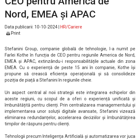
CEO pentru America de
Nord, EMEA și APAC
Data publicarii: 10-10-2024 |
HR/Cariere
Print
Stefanini Group, companie globală de tehnologie, l-a numit pe
Farlei Kothe în funcția de CEO pentru regiunile America de Nord,
EMEA și APAC, extinzându-i responsabilitățile actuale din zona
EMEA. Cu o experiență de peste 15 ani în companie, Kothe își
propune să crească eficiența operațională și să consolideze
poziția de piață a Stefanini în regiunile cheie.
Un aspect central al noii strategii este integrarea echipelor din
aceste regiuni, cu scopul de a oferi o experiență unificată și
îmbunătățită pentru clienți. Prin centralizarea managementului și
implementarea unor soluții digitale avansate, Stefanini vizează
eliminarea redundanțelor, accelerarea deciziilor și îmbunătățirea
timpilor de răspuns pentru clienți.
Tehnologii precum Inteligența Artificială și automatizarea vor juca