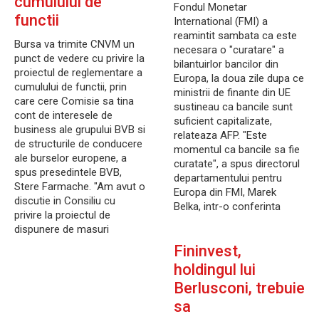
cumulului de
Fondul Monetar
functii
International (FMI) a
reamintit sambata ca este
Bursa va trimite CNVM un
necesara o "curatare" a
punct de vedere cu privire la
bilantuirlor bancilor din
proiectul de reglementare a
Europa, la doua zile dupa ce
cumulului de functii, prin
ministrii de finante din UE
care cere Comisie sa tina
sustineau ca bancile sunt
cont de interesele de
suficient capitalizate,
business ale grupului BVB si
relateaza AFP. "Este
de structurile de conducere
momentul ca bancile sa fie
ale burselor europene, a
curatate", a spus directorul
spus presedintele BVB,
departamentului pentru
Stere Farmache. "Am avut o
Europa din FMI, Marek
discutie in Consiliu cu
Belka, intr-o conferinta
privire la proiectul de
dispunere de masuri
Fininvest,
holdingul lui
Berlusconi, trebuie
sa