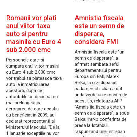
Romanii vor plati
Amnistia fiscala
anul viitor taxa
este un semn de
auto si pentru
disperare,
masinile cu Euro 4
considera FMI
sub 2.000 cmc
Amnistia fiscala este "un
semn de disperare", a
Persoanele care-si
afirmat sambata seful
cumpara anul viitor masini
departamentului pentru
cu Euro 4 sub 2.000 cmc
Europa din FMI, Marek
vor trebui sa plateasca taxa
Belka, la o zi dupa ce
auto la inmatricularea
parlamentul italian a dat
acestora, dupa ce
unda verde unie masuri de
autoritatile au decis sa nu
acest tip, relateaza AFP.
mai prelungeasca
"Amnisitia fiscala este un
derogarea de care acestia
semn de disperare", a spus
au beneficiat in 2009, au
Belka, intr-o conferinta de
declarat reprezentanti ai
presa la Istanbul,
Ministerului Mediului. "De la
raspunzand unei intrebari
1 ianuarie exceptiile nu vor