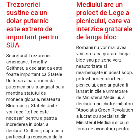
Trezoreriei
Mediului are un
sustine ca un
proiect de Lege a
dolar puternic
picnicului, care va
este extrem de
interzice gratarele
important pentru
de langa bloc
SUA
Romanii nu vor mai avea
voie sa faca gratare langa
Secretarul Trezoreriei
bloc sau pe zone verzi
americane, Timothy
neautorizate si
Geithner, a declarat ca este
neamenajate in acest scop,
foarte important ca Statele
potrivit proiectului Legii
Unite sa aiba o moneda
picnicului, care ar putea fi
puternica si s-a angajat sa ii
lansat in zilele urmatoare
mentina statutul de
de Ministerul Mediului, a
moneda globala, relateaza
declarat unul dintre initiatori.
Bloomberg. Statele Unite
"Asociatia Green Revolution
vor face "tot ce este
a lucrat cu specialisti din
necesar" pentru a pastra
Ministerul Mediului si cu o
increderea in dolar, a
firma de avocatura pentru
declarat Geithner, dupa ce a
participat la reuniunea de la