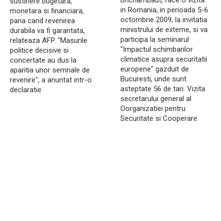
Brichambaut, face o vizita
sustinere bugetara,
in Romania, in perioada 5-6
monetara si financiara,
octombrie 2009, la invitatia
pana cand revenirea
ministrului de externe, si va
durabila va fi garantata,
participa la seminarul
relateaza AFP. "Masurile
"Impactul schimbarilor
politice decisive si
climatice asupra securitatii
concertate au dus la
europene" gazduit de
aparitia unor semnale de
Bucuresti, unde sunt
revenire", a anuntat intr-o
asteptate 56 de tari. Vizita
declaratie
secretarului general al
Oorganizatiei pentru
Securitate si Cooperare