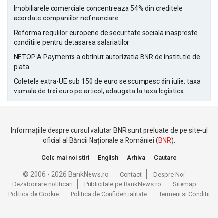
Imobiliarele comerciale concentreaza 54% din creditele
acordate companiilor nefinanciare
Reforma regulilor europene de securitate sociala inaspreste
conditiile pentru detasarea salariatilor
NETOPIA Payments a obtinut autorizatia BNR de institutie de
plata
Coletele extra-UE sub 150 de euro se scumpesc din iulie: taxa
vamala de trei euro pe articol, adaugata la taxa logistica
Informațiile despre cursul valutar BNR sunt preluate de pe site-ul
oficial al Băncii Naționale a României (
BNR
).
Cele mai noi stiri
English
Arhiva
Cautare
© 2006 - 2026 BankNews.ro
Contact
Despre Noi
Dezabonare notificari
Publicitate pe BankNews.ro
Sitemap
Politica de Cookie
Politica de Confidentialitate
Termeni si Conditii