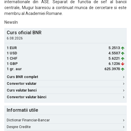
internationale din ASE. Separat de functia de sef al bancii
centrale, Mugur Isarescu a continuat munca de cercetare si este
membru al Academiei Romane.
NewsIn
Curs oficial BNR
6.08.2026
1 EUR
5.2513
1 USD
4.5507
1 CHF
5.6221
1 GBP
6.1236
1 gr. aur
625.3970
Curs BNR complet
Convertor valutar
Curs valutar banci
Convertor valutar bănci
Informatii utile
Dictionar Financiar-Bancar
Despre Credite