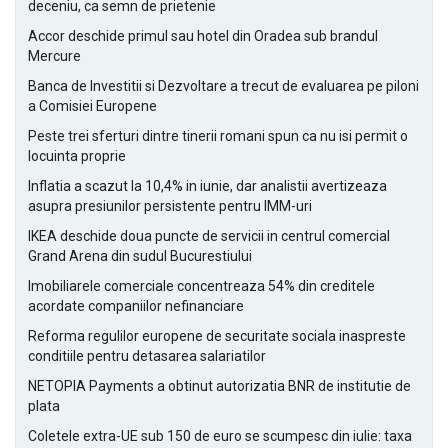
deceniu, ca semn de prietenie
Accor deschide primul sau hotel din Oradea sub brandul
Mercure
Banca de Investitii si Dezvoltare a trecut de evaluarea pe piloni
a Comisiei Europene
Peste trei sferturi dintre tinerii romani spun ca nu isi permit o
locuinta proprie
Inflatia a scazut la 10,4% in iunie, dar analistii avertizeaza
asupra presiunilor persistente pentru IMM-uri
IKEA deschide doua puncte de servicii in centrul comercial
Grand Arena din sudul Bucurestiului
Imobiliarele comerciale concentreaza 54% din creditele
acordate companiilor nefinanciare
Reforma regulilor europene de securitate sociala inaspreste
conditiile pentru detasarea salariatilor
NETOPIA Payments a obtinut autorizatia BNR de institutie de
plata
Coletele extra-UE sub 150 de euro se scumpesc din iulie: taxa