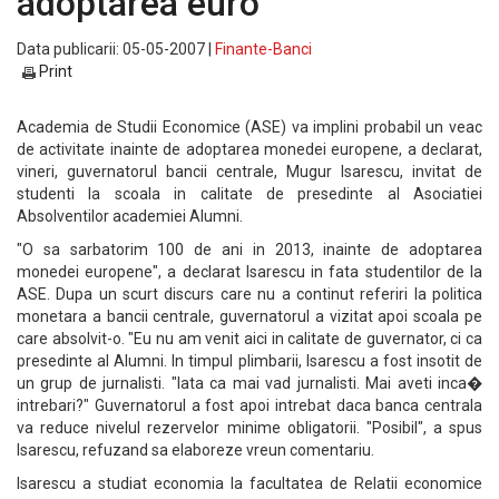
adoptarea euro
Data publicarii: 05-05-2007 |
Finante-Banci
Print
Academia de Studii Economice (ASE) va implini probabil un veac
de activitate inainte de adoptarea monedei europene, a declarat,
vineri, guvernatorul bancii centrale, Mugur Isarescu, invitat de
studenti la scoala in calitate de presedinte al Asociatiei
Absolventilor academiei Alumni.
"O sa sarbatorim 100 de ani in 2013, inainte de adoptarea
monedei europene", a declarat Isarescu in fata studentilor de la
ASE. Dupa un scurt discurs care nu a continut referiri la politica
monetara a bancii centrale, guvernatorul a vizitat apoi scoala pe
care absolvit-o. "Eu nu am venit aici in calitate de guvernator, ci ca
presedinte al Alumni. In timpul plimbarii, Isarescu a fost insotit de
un grup de jurnalisti. "Iata ca mai vad jurnalisti. Mai aveti inca�
intrebari?" Guvernatorul a fost apoi intrebat daca banca centrala
va reduce nivelul rezervelor minime obligatorii. "Posibil", a spus
Isarescu, refuzand sa elaboreze vreun comentariu.
Isarescu a studiat economia la facultatea de Relatii economice