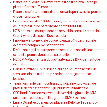
Banca de Investitii si Dezvoltare a trecut de evaluarea pe
piloni a Comisiei Europene
Peste trei sferturi dintre tinerii romani spun ca nu isi permit
o locuinta proprie
Inflatia a scazut la 10,4% in iunie, dar analistii avertizeaza
asupra presiunilor persistente pentru IMM-uri
IKEA deschide doua puncte de servicii in centrul comercial
Grand Arena din sudul Bucurestiului
Imobiliarele comerciale concentreaza 54% din creditele
acordate companiilor nefinanciare
Reforma regulilor europene de securitate sociala inaspreste
conditiile pentru detasarea salariatilor
NETOPIA Payments a obtinut autorizatia BNR de institutie
de plata
Coletele extra-UE sub 150 de euro se scumpesc din iulie:
taxa vamala de trei euro pe articol, adaugata la taxa
logistica
Transformarile din industria auto ridica noi provocari de
preturi de transfer pentru grupurile multinationale
CEC Bank finanteaza investitiile verzi si digitale ale IMM-
urilor din productie prin Programul SME Eco-Tech
Emilia Dumitrescu preia conducerea Deloitte Technology