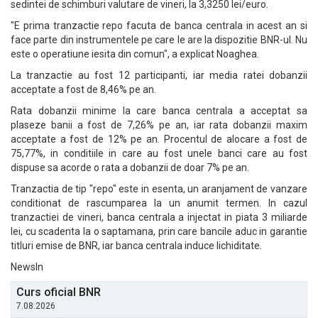
sedintei de schimburi valutare de vineri, la 3,3250 lei/euro.
"E prima tranzactie repo facuta de banca centrala in acest an si
face parte din instrumentele pe care le are la dispozitie BNR-ul. Nu
este o operatiune iesita din comun", a explicat Noaghea.
La tranzactie au fost 12 participanti, iar media ratei dobanzii
acceptate a fost de 8,46% pe an.
Rata dobanzii minime la care banca centrala a acceptat sa
plaseze banii a fost de 7,26% pe an, iar rata dobanzii maxim
acceptate a fost de 12% pe an. Procentul de alocare a fost de
75,77%, in conditiile in care au fost unele banci care au fost
dispuse sa acorde o rata a dobanzii de doar 7% pe an.
Tranzactia de tip "repo" este in esenta, un aranjament de vanzare
conditionat de rascumparea la un anumit termen. In cazul
tranzactiei de vineri, banca centrala a injectat in piata 3 miliarde
lei, cu scadenta la o saptamana, prin care bancile aduc in garantie
titluri emise de BNR, iar banca centrala induce lichiditate.
NewsIn
Curs oficial BNR
7.08.2026