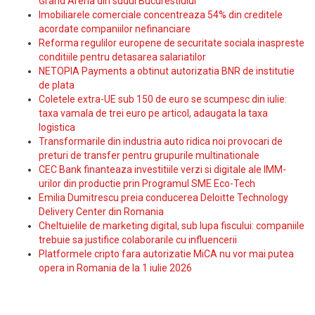
Grand Arena din sudul Bucurestiului
Imobiliarele comerciale concentreaza 54% din creditele
acordate companiilor nefinanciare
Reforma regulilor europene de securitate sociala inaspreste
conditiile pentru detasarea salariatilor
NETOPIA Payments a obtinut autorizatia BNR de institutie
de plata
Coletele extra-UE sub 150 de euro se scumpesc din iulie:
taxa vamala de trei euro pe articol, adaugata la taxa
logistica
Transformarile din industria auto ridica noi provocari de
preturi de transfer pentru grupurile multinationale
CEC Bank finanteaza investitiile verzi si digitale ale IMM-
urilor din productie prin Programul SME Eco-Tech
Emilia Dumitrescu preia conducerea Deloitte Technology
Delivery Center din Romania
Cheltuielile de marketing digital, sub lupa fiscului: companiile
trebuie sa justifice colaborarile cu influencerii
Platformele cripto fara autorizatie MiCA nu vor mai putea
opera in Romania de la 1 iulie 2026