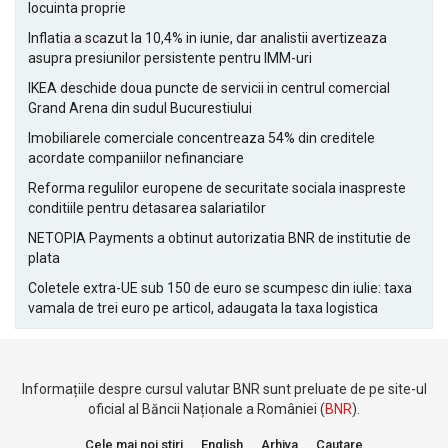
locuinta proprie
Inflatia a scazut la 10,4% in iunie, dar analistii avertizeaza
asupra presiunilor persistente pentru IMM-uri
IKEA deschide doua puncte de servicii in centrul comercial
Grand Arena din sudul Bucurestiului
Imobiliarele comerciale concentreaza 54% din creditele
acordate companiilor nefinanciare
Reforma regulilor europene de securitate sociala inaspreste
conditiile pentru detasarea salariatilor
NETOPIA Payments a obtinut autorizatia BNR de institutie de
plata
Coletele extra-UE sub 150 de euro se scumpesc din iulie: taxa
vamala de trei euro pe articol, adaugata la taxa logistica
Informațiile despre cursul valutar BNR sunt preluate de pe site-ul
oficial al Băncii Naționale a României (
BNR
).
Cele mai noi stiri
English
Arhiva
Cautare