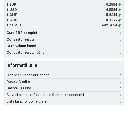
1 EUR
5.2554
1 USD
4.5584
1 CHF
5.6244
1 GBP
6.1277
1 gr. aur
632.7824
Curs BNR complet
Convertor valutar
Curs valutar banci
Convertor valutar bănci
Informatii utile
Dictionar Financiar-Bancar
Despre Credite
Despre Leasing
Servicii bancare: Depozite si Conturi de economii
Lista bancilor comerciale