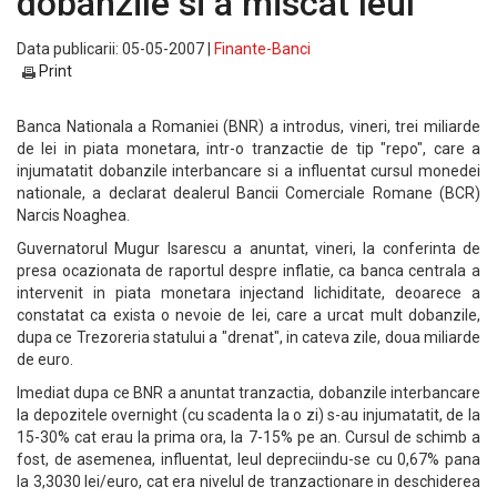
dobanzile si a miscat leul
Data publicarii: 05-05-2007 |
Finante-Banci
Print
Banca Nationala a Romaniei (BNR) a introdus, vineri, trei miliarde
de lei in piata monetara, intr-o tranzactie de tip "repo", care a
injumatatit dobanzile interbancare si a influentat cursul monedei
nationale, a declarat dealerul Bancii Comerciale Romane (BCR)
Narcis Noaghea.
Guvernatorul Mugur Isarescu a anuntat, vineri, la conferinta de
presa ocazionata de raportul despre inflatie, ca banca centrala a
intervenit in piata monetara injectand lichiditate, deoarece a
constatat ca exista o nevoie de lei, care a urcat mult dobanzile,
dupa ce Trezoreria statului a "drenat", in cateva zile, doua miliarde
de euro.
Imediat dupa ce BNR a anuntat tranzactia, dobanzile interbancare
la depozitele overnight (cu scadenta la o zi) s-au injumatatit, de la
15-30% cat erau la prima ora, la 7-15% pe an. Cursul de schimb a
fost, de asemenea, influentat, leul depreciindu-se cu 0,67% pana
la 3,3030 lei/euro, cat era nivelul de tranzactionare in deschiderea