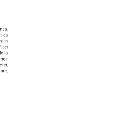
nca,
at ca
si in
iicei
de la
inge
etei,
are,