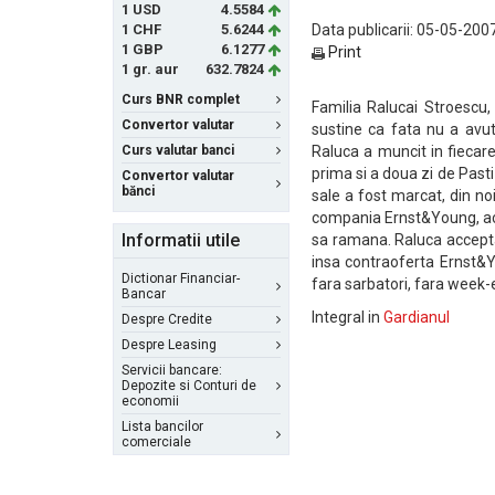
1 USD
4.5584
1 CHF
5.6244
Data publicarii: 05-05-2007
1 GBP
6.1277
Print
1 gr. aur
632.7824
Curs BNR complet
Familia Ralucai Stroescu
Convertor valutar
sustine ca fata nu a avut 
Curs valutar banci
Raluca a muncit in fiecare 
prima si a doua zi de Pasti
Convertor valutar
bănci
sale a fost marcat, din n
compania Ernst&Young, ace
Informatii utile
sa ramana. Raluca acceptas
insa contraoferta Ernst&Y
Dictionar Financiar-
fara sarbatori, fara week-e
Bancar
Integral in
Gardianul
Despre Credite
Despre Leasing
Servicii bancare:
Depozite si Conturi de
economii
Lista bancilor
comerciale