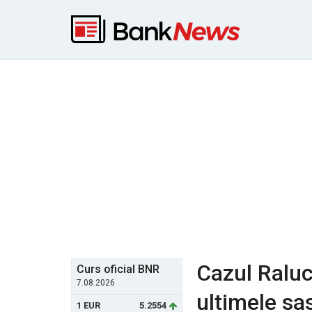
Cazul Raluca
Curs oficial BNR
7.08.2026
ultimele sas
1 EUR
5.2554