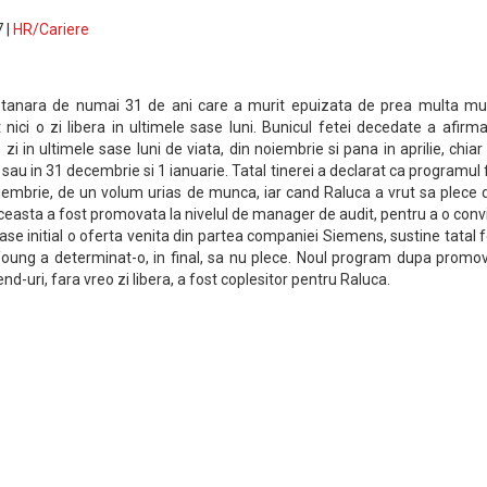
 |
HR/Cariere
, tanara de numai 31 de ani care a murit epuizata de prea multa mu
nici o zi libera in ultimele sase luni. Bunicul fetei decedate a afirm
zi in ultimele sase luni de viata, din noiembrie si pana in aprilie, chiar 
 sau in 31 decembrie si 1 ianuarie. Tatal tinerei a declarat ca programul f
oiembrie, de un volum urias de munca, iar cand Raluca a vrut sa plece 
asta a fost promovata la nivelul de manager de audit, pentru a o conv
e initial o oferta venita din partea companiei Siemens, sustine tatal f
oung a determinat-o, in final, sa nu plece. Noul program dupa promov
nd-uri, fara vreo zi libera, a fost coplesitor pentru Raluca.