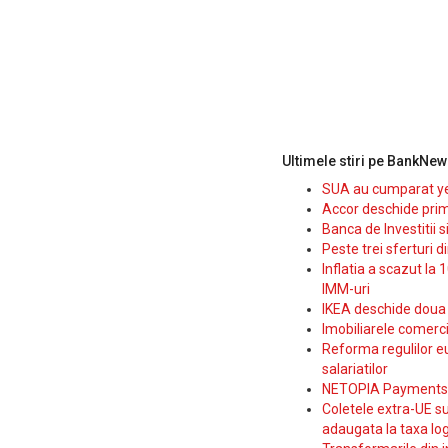
Ultimele stiri pe BankNew
SUA au cumparat yen
Accor deschide prim
Banca de Investitii 
Peste trei sferturi d
Inflatia a scazut la 
IMM-uri
IKEA deschide doua p
Imobiliarele comerc
Reforma regulilor e
salariatilor
NETOPIA Payments a 
Coletele extra-UE su
adaugata la taxa log