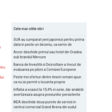
Cele mai citite stiri
SUA au cumparat yeni japonezi pentru prima
data in peste un deceniu, ca semn de
e
prietenie
Accor deschide primul sau hotel din Oradea
sub brandul Mercure
Banca de Investitii si Dezvoltare a trecut de
ntru
evaluarea pe piloni a Comisiei Europene
Peste trei sferturi dintre tinerii romani spun
lui
ca nu isi permit o locuinta proprie
Inflatia a scazut la 10,4% in iunie, dar analistii
avertizeaza asupra presiunilor persistente
pentru IMM-uri
IKEA deschide doua puncte de servicii in
centrul comercial Grand Arena din sudul