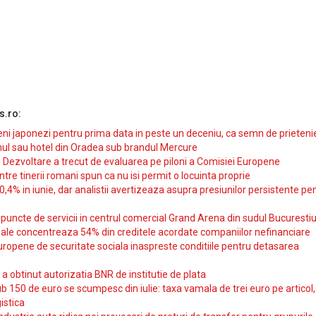
s.ro:
i japonezi pentru prima data in peste un deceniu, ca semn de prieteni
ul sau hotel din Oradea sub brandul Mercure
si Dezvoltare a trecut de evaluarea pe piloni a Comisiei Europene
intre tinerii romani spun ca nu isi permit o locuinta proprie
10,4% in iunie, dar analistii avertizeaza asupra presiunilor persistente pe
uncte de servicii in centrul comercial Grand Arena din sudul Bucurestiu
iale concentreaza 54% din creditele acordate companiilor nefinanciare
uropene de securitate sociala inaspreste conditiile pentru detasarea
obtinut autorizatia BNR de institutie de plata
b 150 de euro se scumpesc din iulie: taxa vamala de trei euro pe articol,
istica