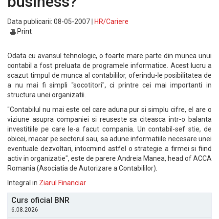
business?
Data publicarii: 08-05-2007 |
HR/Cariere
Print
Odata cu avansul tehnologic, o foarte mare parte din munca unui
contabil a fost preluata de programele informatice. Acest lucru a
scazut timpul de munca al contabililor, oferindu-le posibilitatea de
a nu mai fi simpli "socotitori", ci printre cei mai importanti in
structura unei organizatii.
"Contabilul nu mai este cel care aduna pur si simplu cifre, el are o
viziune asupra companiei si reuseste sa citeasca intr-o balanta
investitiile pe care le-a facut compania. Un contabil-sef stie, de
obicei, macar pe sectorul sau, sa adune informatiile necesare unei
eventuale dezvoltari, intocmind astfel o strategie a firmei si fiind
activ in organizatie", este de parere Andreia Manea, head of ACCA
Romania (Asociatia de Autorizare a Contabililor).
Integral in
Ziarul Financiar
Curs oficial BNR
6.08.2026