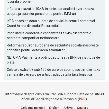
locuinta proprie
Inflatia a scazut la 10,4% in iunie, dar analistii avertizeaza
asupra presiunilor persistente pentru IMM-uri
IKEA deschide doua puncte de servicii in centrul comercial
Grand Arena din sudul Bucurestiului
Imobiliarele comerciale concentreaza 54% din creditele
acordate companiilor nefinanciare
Reforma regulilor europene de securitate sociala inaspreste
conditiile pentru detasarea salariatilor
NETOPIA Payments a obtinut autorizatia BNR de institutie de
plata
Coletele extra-UE sub 150 de euro se scumpesc din iulie: taxa
vamala de trei euro pe articol, adaugata la taxa logistica
Informațiile despre cursul valutar BNR sunt preluate de pe site-ul
oficial al Băncii Naționale a României (
BNR
).
Cele mai noi stiri
English
Arhiva
Cautare