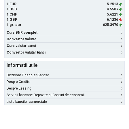
1 EUR
5.2513
1 USD
4.5507
1 CHF
5.6221
1 GBP
6.1236
1 gr. aur
625.3970
Curs BNR complet
Convertor valutar
Curs valutar banci
Convertor valutar bănci
Informatii utile
Dictionar Financiar-Bancar
Despre Credite
Despre Leasing
Servicii bancare: Depozite si Conturi de economii
Lista bancilor comerciale