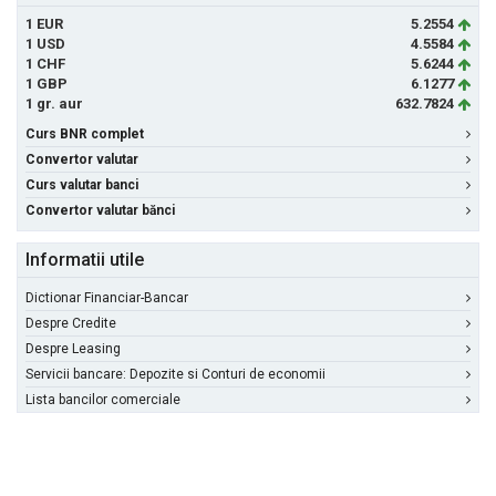
1 EUR
5.2554
1 USD
4.5584
1 CHF
5.6244
1 GBP
6.1277
1 gr. aur
632.7824
Curs BNR complet
Convertor valutar
Curs valutar banci
Convertor valutar bănci
Informatii utile
Dictionar Financiar-Bancar
Despre Credite
Despre Leasing
Servicii bancare: Depozite si Conturi de economii
Lista bancilor comerciale