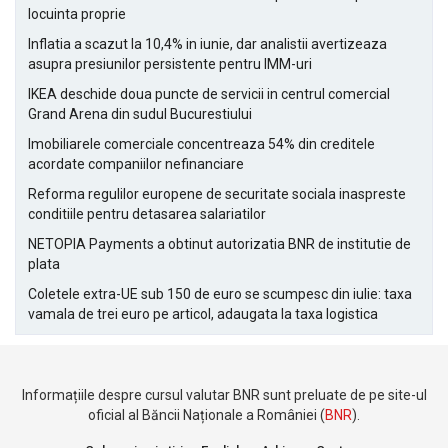
locuinta proprie
Inflatia a scazut la 10,4% in iunie, dar analistii avertizeaza
asupra presiunilor persistente pentru IMM-uri
IKEA deschide doua puncte de servicii in centrul comercial
Grand Arena din sudul Bucurestiului
Imobiliarele comerciale concentreaza 54% din creditele
acordate companiilor nefinanciare
Reforma regulilor europene de securitate sociala inaspreste
conditiile pentru detasarea salariatilor
NETOPIA Payments a obtinut autorizatia BNR de institutie de
plata
Coletele extra-UE sub 150 de euro se scumpesc din iulie: taxa
vamala de trei euro pe articol, adaugata la taxa logistica
Informațiile despre cursul valutar BNR sunt preluate de pe site-ul
oficial al Băncii Naționale a României (
BNR
).