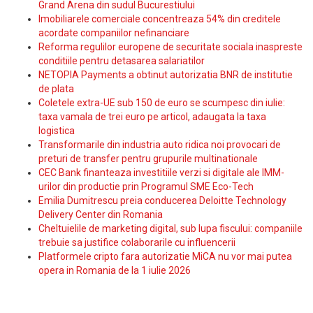
Grand Arena din sudul Bucurestiului
Imobiliarele comerciale concentreaza 54% din creditele
acordate companiilor nefinanciare
Reforma regulilor europene de securitate sociala inaspreste
conditiile pentru detasarea salariatilor
NETOPIA Payments a obtinut autorizatia BNR de institutie
de plata
Coletele extra-UE sub 150 de euro se scumpesc din iulie:
taxa vamala de trei euro pe articol, adaugata la taxa
logistica
Transformarile din industria auto ridica noi provocari de
preturi de transfer pentru grupurile multinationale
CEC Bank finanteaza investitiile verzi si digitale ale IMM-
urilor din productie prin Programul SME Eco-Tech
Emilia Dumitrescu preia conducerea Deloitte Technology
Delivery Center din Romania
Cheltuielile de marketing digital, sub lupa fiscului: companiile
trebuie sa justifice colaborarile cu influencerii
Platformele cripto fara autorizatie MiCA nu vor mai putea
opera in Romania de la 1 iulie 2026