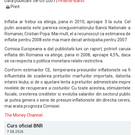
Data publicarii: 08-05-2007 |
Finante-Banci
Print
Inflatia ar trebui sa atinga, pana in 2010, aproape 3 la suta. Cel
putin aceasta este parerea viceguvernatorului Bancii Nationale a
Romaniei, Cristian Popa. Mai mult, el a recunoscut ca estimarea de
inflatie pentru 2008 este mai mare decat anticipatia pentru 2007.
Comisia Europeana a dat publicitatii luni un raport, potrivit caruia
inflatia din Romania va atinge, pana in 2008, aproape 4,5%, daca
se va respecta o politica monetara relativ restrictiva.
Conform estimarilor CE, temperarea presiunilor inflationiste va fi
influentata de scaderea preturilor marfurilor importate, datorita
intaririi leului, si de o ajustare lenta a preturilor administrate inspre
nivelele de recuperare a costurilor. Cu toate acestea, stimulentele
fiscale, cresterea creditelor si evolutia salariilor din sectorul public
ar putea genera o serie de presiuni inflationiste din directia cererii,
mai arata prognoza Comisiei.
The Money Channel
Curs oficial BNR
7.08.2026