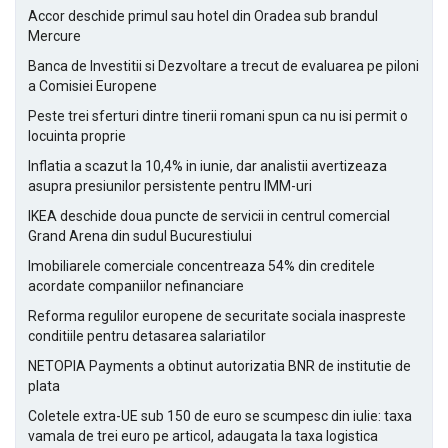
Accor deschide primul sau hotel din Oradea sub brandul
Mercure
Banca de Investitii si Dezvoltare a trecut de evaluarea pe piloni
a Comisiei Europene
Peste trei sferturi dintre tinerii romani spun ca nu isi permit o
locuinta proprie
Inflatia a scazut la 10,4% in iunie, dar analistii avertizeaza
asupra presiunilor persistente pentru IMM-uri
IKEA deschide doua puncte de servicii in centrul comercial
Grand Arena din sudul Bucurestiului
Imobiliarele comerciale concentreaza 54% din creditele
acordate companiilor nefinanciare
Reforma regulilor europene de securitate sociala inaspreste
conditiile pentru detasarea salariatilor
NETOPIA Payments a obtinut autorizatia BNR de institutie de
plata
Coletele extra-UE sub 150 de euro se scumpesc din iulie: taxa
vamala de trei euro pe articol, adaugata la taxa logistica