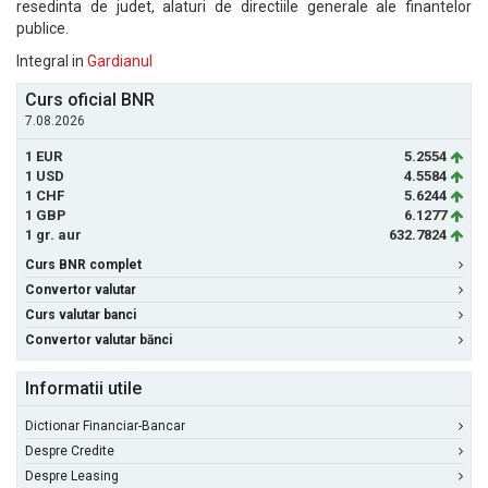
resedinta de judet, alaturi de directiile generale ale finantelor
publice.
Integral in
Gardianul
Curs oficial BNR
7.08.2026
1 EUR
5.2554
1 USD
4.5584
1 CHF
5.6244
1 GBP
6.1277
1 gr. aur
632.7824
Curs BNR complet
Convertor valutar
Curs valutar banci
Convertor valutar bănci
Informatii utile
Dictionar Financiar-Bancar
Despre Credite
Despre Leasing