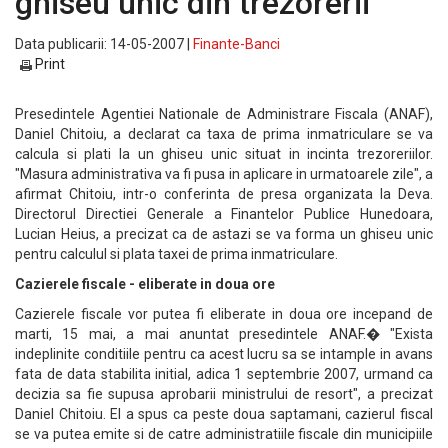
ghiseu unic din trezorerii
Data publicarii: 14-05-2007 |
Finante-Banci
Print
Presedintele Agentiei Nationale de Administrare Fiscala (ANAF),
Daniel Chitoiu, a declarat ca taxa de prima inmatriculare se va
calcula si plati la un ghiseu unic situat in incinta trezoreriilor.
"Masura administrativa va fi pusa in aplicare in urmatoarele zile", a
afirmat Chitoiu, intr-o conferinta de presa organizata la Deva.
Directorul Directiei Generale a Finantelor Publice Hunedoara,
Lucian Heius, a precizat ca de astazi se va forma un ghiseu unic
pentru calculul si plata taxei de prima inmatriculare.
Cazierele fiscale - eliberate in doua ore
Cazierele fiscale vor putea fi eliberate in doua ore incepand de
marti, 15 mai, a mai anuntat presedintele ANAF.� "Exista
indeplinite conditiile pentru ca acest lucru sa se intample in avans
fata de data stabilita initial, adica 1 septembrie 2007, urmand ca
decizia sa fie supusa aprobarii ministrului de resort", a precizat
Daniel Chitoiu. El a spus ca peste doua saptamani, cazierul fiscal
se va putea emite si de catre administratiile fiscale din municipiile