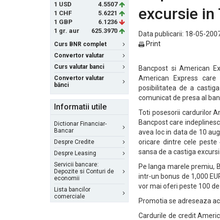
1 USD
4.5507
excursie in
1 CHF
5.6221
1 GBP
6.1236
1 gr. aur
625.3970
Data publicarii: 18-05-2007
Print
Curs BNR complet
Convertor valutar
Curs valutar banci
Bancpost si American Exp
American Express care f
Convertor valutar
bănci
posibilitatea de a castig
comunicat de presa al ban
Informatii utile
Toti posesorii cardurilo
Bancpost care indeplinesc c
Dictionar Financiar-
Bancar
avea loc in data de 10 au
oricare dintre cele peste
Despre Credite
sansa de a castiga excursi
Despre Leasing
Servicii bancare:
Pe langa marele premiu, B
Depozite si Conturi de
intr-un bonus de 1,000 EU
economii
vor mai oferi peste 100 d
Lista bancilor
comerciale
Promotia se adreseaza actua
Cardurile de credit Americ