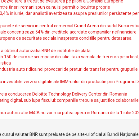
si Dezvoltare a trecut de evaluarea pe piloni a Comisiei Europene
intre tinerii romani spun ca nu isi permit o locuinta proprie
10,4% in iunie, dar analistii avertizeaza asupra presiunilor persistente pe
uncte de servicii in centrul comercial Grand Arena din sudul Bucurestiu
iale concentreaza 54% din creditele acordate companiilor nefinanciare
uropene de securitate sociala inaspreste conditiile pentru detasarea
obtinut autorizatia BNR de institutie de plata
b 150 de euro se scumpesc din iulie: taxa vamala de trei euro pe articol,
istica
ndustria auto ridica noi provocari de preturi de transfer pentru grupurile
investitiile verzi si digitale ale IMM-urilor din productie prin Programul
reia conducerea Deloitte Technology Delivery Center din Romania
ting digital, sub lupa fiscului: companiile trebuie sa justifice colaborarile
ara autorizatie MiCA nu vor mai putea opera in Romania de la 1 iulie 20
 cursul valutar BNR sunt preluate de pe site-ul oficial al Băncii Național