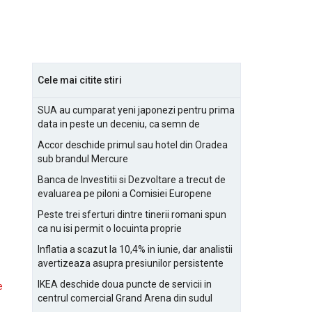
Cele mai citite stiri
SUA au cumparat yeni japonezi pentru prima
data in peste un deceniu, ca semn de
prietenie
Accor deschide primul sau hotel din Oradea
sub brandul Mercure
Banca de Investitii si Dezvoltare a trecut de
evaluarea pe piloni a Comisiei Europene
Peste trei sferturi dintre tinerii romani spun
ca nu isi permit o locuinta proprie
Inflatia a scazut la 10,4% in iunie, dar analistii
avertizeaza asupra presiunilor persistente
pentru IMM-uri
IKEA deschide doua puncte de servicii in
e
centrul comercial Grand Arena din sudul