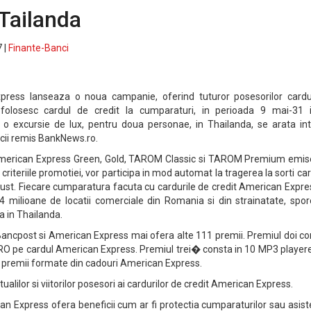
 Tailanda
 |
Finante-Banci
ress lanseaza o noua campanie, oferind tuturor posesorilor cardur
olosesc cardul de credit la cumparaturi, in perioada 9 mai-31 iu
a o excursie de lux, pentru doua personae, in Thailanda, se arata int
cii remis BankNews.ro.
r American Express Green, Gold, TAROM Classic si TAROM Premium emis
riteriile promotiei, vor participa in mod automat la tragerea la sorti ca
gust. Fiecare cumparatura facuta cu cardurile de credit American Expre
 4 milioane de locatii comerciale din Romania si din strainatate, spo
a in Thailanda.
ancpost si American Express mai ofera alte 111 premii. Premiul doi co
RO pe cardul American Express. Premiul trei� consta in 10 MP3 playere
e premii formate din cadouri American Express.
lilor si viitorilor posesori ai cardurilor de credit American Express.
an Express ofera beneficii cum ar fi protectia cumparaturilor sau asis