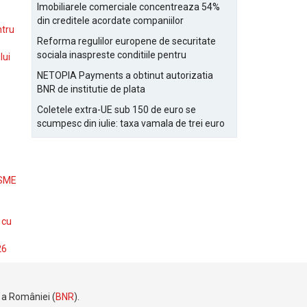
Bucurestiului
Imobiliarele comerciale concentreaza 54%
din creditele acordate companiilor
ntru
nefinanciare
Reforma regulilor europene de securitate
sociala inaspreste conditiile pentru
lui
detasarea salariatilor
NETOPIA Payments a obtinut autorizatia
BNR de institutie de plata
Coletele extra-UE sub 150 de euro se
scumpesc din iulie: taxa vamala de trei euro
pe articol, adaugata la taxa logistica
 SME
 cu
26
e a României (
BNR
).