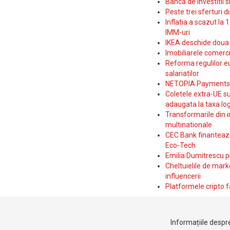
Banca de Investitii 
Peste trei sferturi d
Inflatia a scazut la 
IMM-uri
IKEA deschide doua p
Imobiliarele comerc
Reforma regulilor e
salariatilor
NETOPIA Payments a 
Coletele extra-UE su
adaugata la taxa log
Transformarile din i
multinationale
CEC Bank finanteaza 
Eco-Tech
Emilia Dumitrescu p
Cheltuielile de marke
influencerii
Platformele cripto f
Informațiile despre