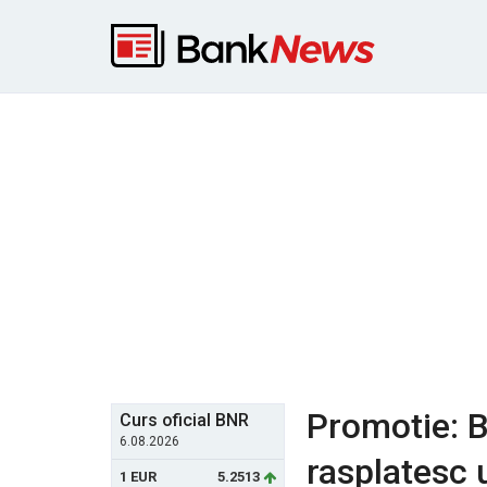
Promotie: 
Curs oficial BNR
6.08.2026
rasplatesc u
1 EUR
5.2513