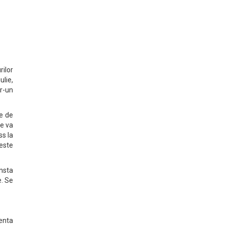
ilor
lie,
r-un
e de
re va
ss la
reste
nsta
. Se
tenta