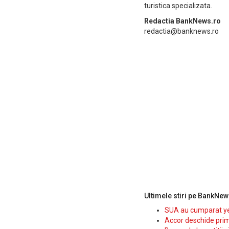
turistica specializata.
Redactia BankNews.ro
redactia@banknews.ro
Ultimele stiri pe BankNew
SUA au cumparat yen
Accor deschide prim