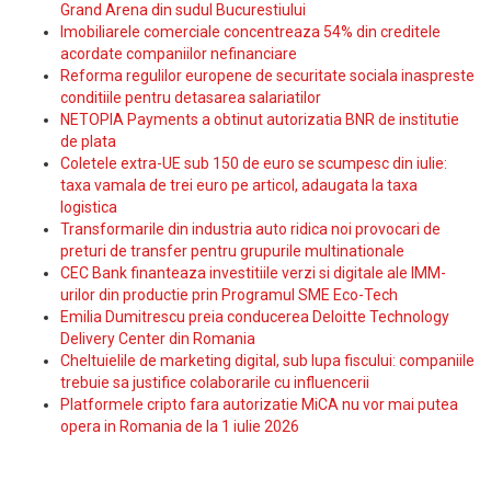
Grand Arena din sudul Bucurestiului
Imobiliarele comerciale concentreaza 54% din creditele
acordate companiilor nefinanciare
Reforma regulilor europene de securitate sociala inaspreste
conditiile pentru detasarea salariatilor
NETOPIA Payments a obtinut autorizatia BNR de institutie
de plata
Coletele extra-UE sub 150 de euro se scumpesc din iulie:
taxa vamala de trei euro pe articol, adaugata la taxa
logistica
Transformarile din industria auto ridica noi provocari de
preturi de transfer pentru grupurile multinationale
CEC Bank finanteaza investitiile verzi si digitale ale IMM-
urilor din productie prin Programul SME Eco-Tech
Emilia Dumitrescu preia conducerea Deloitte Technology
Delivery Center din Romania
Cheltuielile de marketing digital, sub lupa fiscului: companiile
trebuie sa justifice colaborarile cu influencerii
Platformele cripto fara autorizatie MiCA nu vor mai putea
opera in Romania de la 1 iulie 2026