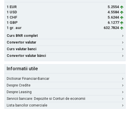
1 EUR
5.2554
1 USD
4.5584
1 CHF
5.6244
1 GBP
6.1277
1 gr. aur
632.7824
Curs BNR complet
Convertor valutar
Curs valutar banci
Convertor valutar bănci
Informatii utile
Dictionar Financiar-Bancar
Despre Credite
Despre Leasing
Servicii bancare: Depozite si Conturi de economii
Lista bancilor comerciale