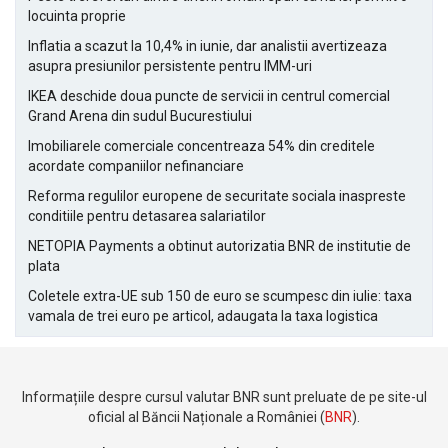
locuinta proprie
Inflatia a scazut la 10,4% in iunie, dar analistii avertizeaza
asupra presiunilor persistente pentru IMM-uri
IKEA deschide doua puncte de servicii in centrul comercial
Grand Arena din sudul Bucurestiului
Imobiliarele comerciale concentreaza 54% din creditele
acordate companiilor nefinanciare
Reforma regulilor europene de securitate sociala inaspreste
conditiile pentru detasarea salariatilor
NETOPIA Payments a obtinut autorizatia BNR de institutie de
plata
Coletele extra-UE sub 150 de euro se scumpesc din iulie: taxa
vamala de trei euro pe articol, adaugata la taxa logistica
Informațiile despre cursul valutar BNR sunt preluate de pe site-ul
oficial al Băncii Naționale a României (
BNR
).