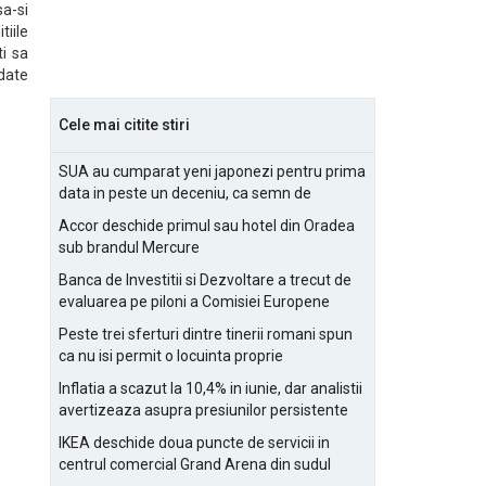
sa-si
tiile
ti sa
date
Cele mai citite stiri
SUA au cumparat yeni japonezi pentru prima
data in peste un deceniu, ca semn de
prietenie
Accor deschide primul sau hotel din Oradea
sub brandul Mercure
Banca de Investitii si Dezvoltare a trecut de
evaluarea pe piloni a Comisiei Europene
Peste trei sferturi dintre tinerii romani spun
ca nu isi permit o locuinta proprie
Inflatia a scazut la 10,4% in iunie, dar analistii
avertizeaza asupra presiunilor persistente
pentru IMM-uri
IKEA deschide doua puncte de servicii in
centrul comercial Grand Arena din sudul