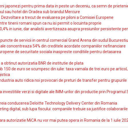
i japonezi pentru prima data in peste un deceniu, ca semn de prieteni
ul sau hotel din Oradea sub brandul Mercure
si Dezvoltare a trecut de evaluarea pe piloni a Comisiei Europene
intre tinerii romani spun ca nu isi permit o locuinta proprie
10,4% in iunie, dar analistii avertizeaza asupra presiunilor persistente pe
uncte de servicii in centrul comercial Grand Arena din sudul Bucurestiu
iale concentreaza 54% din creditele acordate companiilor nefinanciare
uropene de securitate sociala inaspreste conditiile pentru detasarea
obtinut autorizatia BNR de institutie de plata
b 150 de euro se scumpesc din iulie: taxa vamala de trei euro pe articol,
istica
ndustria auto ridica noi provocari de preturi de transfer pentru grupurile
investitiile verzi si digitale ale IMM-urilor din productie prin Programul
reia conducerea Deloitte Technology Delivery Center din Romania
ting digital, sub lupa fiscului: companiile trebuie sa justifice colaborarile
ara autorizatie MiCA nu vor mai putea opera in Romania de la 1 iulie 20