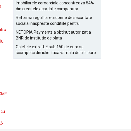
Bucurestiului
Imobiliarele comerciale concentreaza 54%
e
din creditele acordate companiilor
nefinanciare
Reforma regulilor europene de securitate
sociala inaspreste conditiile pentru
detasarea salariatilor
ntru
NETOPIA Payments a obtinut autorizatia
BNR de institutie de plata
lui
Coletele extra-UE sub 150 de euro se
scumpesc din iulie: taxa vamala de trei euro
pe articol, adaugata la taxa logistica
 SME
 cu
26