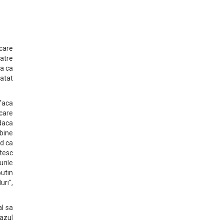
 care
catre
da ca
 atat
faca
ecare
 daca
 bine
ad ca
atesc
urile
putin
uri",
al sa
cazul