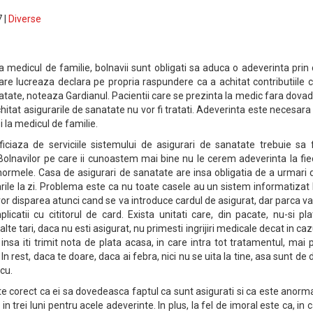
 |
Diverse
a medicul de familie, bolnavii sunt obligati sa aduca o adeverinta prin
are lucreaza declara pe propria raspundere ca a achitat contributiile 
atate, noteaza Gardianul. Pacientii care se prezinta la medic fara dova
hitat asigurarile de sanatate nu vor fi tratati. Adeverinta este necesara
si la medicul de familie.
iciaza de serviciile sistemului de asigurari de sanatate trebuie sa 
Bolnavilor pe care ii cunoastem mai bine nu le cerem adeverinta la fi
 normele. Casa de asigurari de sanatate are insa obligatia de a urmari
rarile la zi. Problema este ca nu toate casele au un sistem informatizat
 vor disparea atunci cand se va introduce cardul de asigurat, dar parca v
icatii cu cititorul de card. Exista unitati care, din pacate, nu-si pl
alte tari, daca nu esti asigurat, nu primesti ingrijiri medicale decat in caz
 insa iti trimit nota de plata acasa, in care intra tot tratamentul, mai 
 rest, daca te doare, daca ai febra, nici nu se uita la tine, asa sunt de d
cu.
te corect ca ei sa dovedeasca faptul ca sunt asigurati si ca este anorm
 in trei luni pentru acele adeverinte. In plus, la fel de imoral este ca, in 