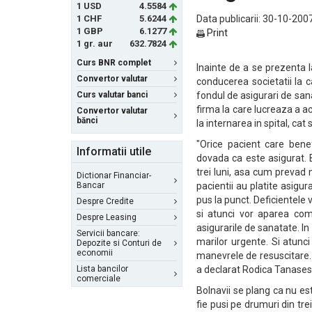
1 USD
4.5584
1 CHF
5.6244
Data publicarii: 30-10-2007
1 GBP
6.1277
Print
1 gr. aur
632.7824
Curs BNR complet
Inainte de a se prezenta l
Convertor valutar
conducerea societatii la c
Curs valutar banci
fondul de asigurari de san
firma la care lucreaza a ac
Convertor valutar
bănci
la internarea in spital, cat 
"Orice pacient care benef
Informatii utile
dovada ca este asigurat. 
trei luni, asa cum prevad
Dictionar Financiar-
Bancar
pacientii au platite asigu
pus la punct. Deficientele
Despre Credite
si atunci vor aparea compl
Despre Leasing
asigurarile de sanatate. In 
Servicii bancare:
marilor urgente. Si atunci
Depozite si Conturi de
economii
manevrele de resuscitare. In
Lista bancilor
a declarat Rodica Tanases
comerciale
Bolnavii se plang ca nu es
fie pusi pe drumuri din trei