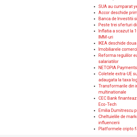
SUA au cumparat yen
Accor deschide prim
Banca de Investitii 
Peste trei sferturi d
Inflatia a scazut la 
IMM-uri
IKEA deschide doua p
Imobiliarele comerc
Reforma regulilor e
salariatilor
NETOPIA Payments a 
Coletele extra-UE su
adaugata la taxa log
Transformarile din i
multinationale
CEC Bank finanteaza 
Eco-Tech
Emilia Dumitrescu p
Cheltuielile de marke
influencerii
Platformele cripto f