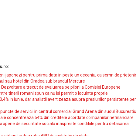
s.ro:
i japonezi pentru prima data in peste un deceniu, ca semn de prieteni
ul sau hotel din Oradea sub brandul Mercure
si Dezvoltare a trecut de evaluarea pe piloni a Comisiei Europene
intre tinerii romani spun ca nu isi permit o locuinta proprie
10,4% in iunie, dar analistii avertizeaza asupra presiunilor persistente pe
uncte de servicii in centrul comercial Grand Arena din sudul Bucurestiu
iale concentreaza 54% din creditele acordate companiilor nefinanciare
uropene de securitate sociala inaspreste conditiile pentru detasarea
obtinut autorizatia BNR de institutie de plata