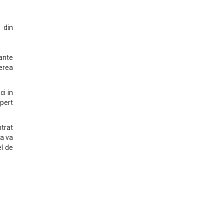
 din
rante
terea
ci in
pert
ntrat
ea va
el de