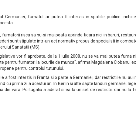
l Germaniei, fumatul ar putea fi interzis in spatiile publice inchise
 acesta.
, fumatorii risca sa nu-si mai poata aprinde tigara nici in baruri, restau
ederi sunt stipulate intr-un act normativ propus de specialisti in comba
erului Sanatatii (MS).
islative vor fi aprobate, de la 1 iulie 2008, nu se va mai putea fuma ni
e pentru fumatori la locurile de munca", afirma Magdalena Ciobanu, ex
uropene pentru controlul tutunului.
e a fost interzis in Franta si o parte a Germaniei, dar restrictiile nu au i
nd cu prima zi a acestui an. In Berlin si alte sapte landuri germane, leg
ia din vara. Portugalia a aderat si ea la un set de restrictii, dar nu la f