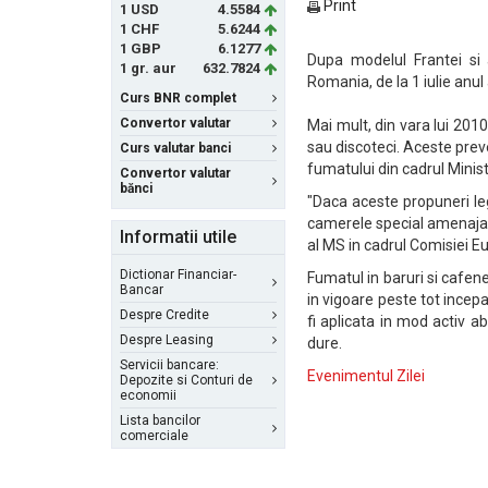
Print
1 USD
4.5584
1 CHF
5.6244
1 GBP
6.1277
Dupa modelul Frantei si a
1 gr. aur
632.7824
Romania, de la 1 iulie anul
Curs BNR complet
Convertor valutar
Mai mult, din vara lui 2010
sau discoteci. Aceste prev
Curs valutar banci
fumatului din cadrul Minist
Convertor valutar
bănci
"Daca aceste propuneri leg
camerele special amenajat
Informatii utile
al MS in cadrul Comisiei E
Dictionar Financiar-
Fumatul in baruri si cafenel
Bancar
in vigoare peste tot incepa
Despre Credite
fi aplicata in mod activ ab
Despre Leasing
dure.
Servicii bancare:
Evenimentul Zilei
Depozite si Conturi de
economii
Lista bancilor
comerciale