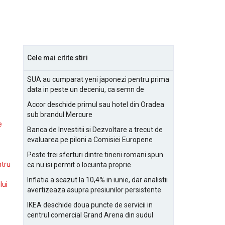
Cele mai citite stiri
SUA au cumparat yeni japonezi pentru prima
data in peste un deceniu, ca semn de
prietenie
Accor deschide primul sau hotel din Oradea
sub brandul Mercure
e
Banca de Investitii si Dezvoltare a trecut de
evaluarea pe piloni a Comisiei Europene
Peste trei sferturi dintre tinerii romani spun
ntru
ca nu isi permit o locuinta proprie
Inflatia a scazut la 10,4% in iunie, dar analistii
lui
avertizeaza asupra presiunilor persistente
pentru IMM-uri
IKEA deschide doua puncte de servicii in
centrul comercial Grand Arena din sudul