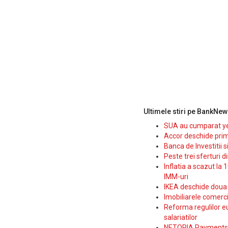
Ultimele stiri pe BankNew
SUA au cumparat yen
Accor deschide prim
Banca de Investitii 
Peste trei sferturi d
Inflatia a scazut la 
IMM-uri
IKEA deschide doua p
Imobiliarele comerc
Reforma regulilor e
salariatilor
NETOPIA Payments a 