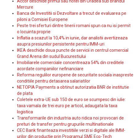
Accor deschide primul sau hotel din Oradea sub brandul
Mercure
Banca de Investitii si Dezvoltare a trecut de evaluarea pe
piloni a Comisiei Europene
Peste trei sferturi dintre tinerii romani spun ca nu isi permit
o locuinta proprie
Inflatia a scazut la 10,4% in iunie, dar analistii avertizeaza
asupra presiunilor persistente pentru IMM-uri
IKEA deschide doua puncte de servicii in centrul comercial
Grand Arena din sudul Bucurestiului
Imobiliarele comerciale concentreaza 54% din creditele
acordate companiilor nefinanciare
Reforma regulilor europene de securitate sociala inaspreste
conditiile pentru detasarea salariatilor
NETOPIA Payments a obtinut autorizatia BNR de institutie
de plata
Coletele extra-UE sub 150 de euro se scumpesc din iulie:
taxa vamala de trei euro pe articol, adaugata la taxa
logistica
Transformarile din industria auto ridica noi provocari de
preturi de transfer pentru grupurile multinationale
CEC Bank finanteaza investitiile verzi si digitale ale IMM-
urilor din productie prin Programul SME Eco-Tech