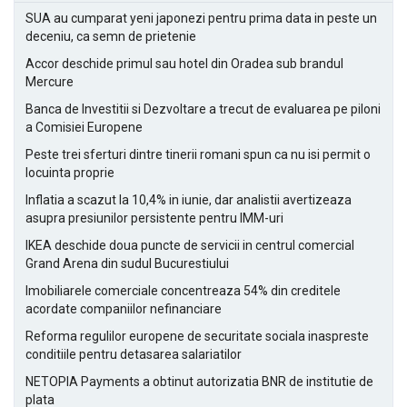
SUA au cumparat yeni japonezi pentru prima data in peste un
deceniu, ca semn de prietenie
Accor deschide primul sau hotel din Oradea sub brandul
Mercure
Banca de Investitii si Dezvoltare a trecut de evaluarea pe piloni
a Comisiei Europene
Peste trei sferturi dintre tinerii romani spun ca nu isi permit o
locuinta proprie
Inflatia a scazut la 10,4% in iunie, dar analistii avertizeaza
asupra presiunilor persistente pentru IMM-uri
IKEA deschide doua puncte de servicii in centrul comercial
Grand Arena din sudul Bucurestiului
Imobiliarele comerciale concentreaza 54% din creditele
acordate companiilor nefinanciare
Reforma regulilor europene de securitate sociala inaspreste
conditiile pentru detasarea salariatilor
NETOPIA Payments a obtinut autorizatia BNR de institutie de
plata