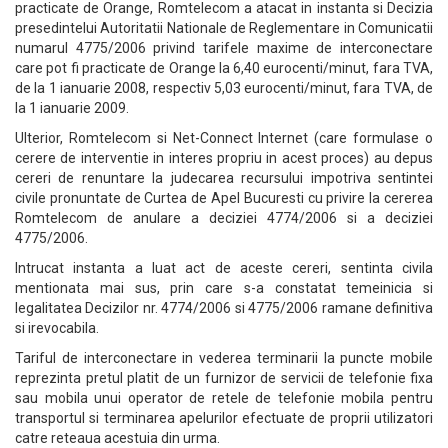
practicate de Orange, Romtelecom a atacat in instanta si Decizia
presedintelui Autoritatii Nationale de Reglementare in Comunicatii
numarul 4775/2006 privind tarifele maxime de interconectare
care pot fi practicate de Orange la 6,40 eurocenti/minut, fara TVA,
de la 1 ianuarie 2008, respectiv 5,03 eurocenti/minut, fara TVA, de
la 1 ianuarie 2009.
Ulterior, Romtelecom si Net-Connect Internet (care formulase o
cerere de interventie in interes propriu in acest proces) au depus
cereri de renuntare la judecarea recursului impotriva sentintei
civile pronuntate de Curtea de Apel Bucuresti cu privire la cererea
Romtelecom de anulare a deciziei 4774/2006 si a deciziei
4775/2006.
Intrucat instanta a luat act de aceste cereri, sentinta civila
mentionata mai sus, prin care s-a constatat temeinicia si
legalitatea Decizilor nr. 4774/2006 si 4775/2006 ramane definitiva
si irevocabila.
Tariful de interconectare in vederea terminarii la puncte mobile
reprezinta pretul platit de un furnizor de servicii de telefonie fixa
sau mobila unui operator de retele de telefonie mobila pentru
transportul si terminarea apelurilor efectuate de proprii utilizatori
catre reteaua acestuia din urma.