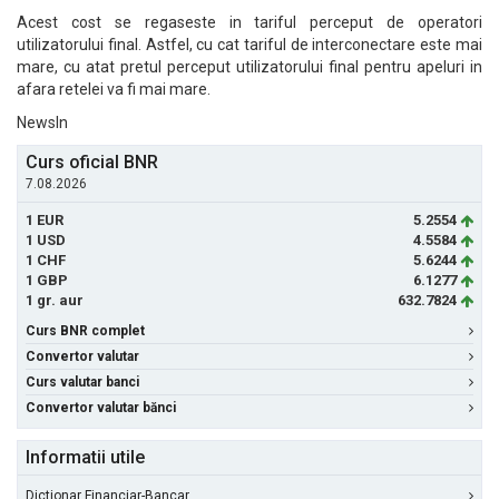
Acest cost se regaseste in tariful perceput de operatori
utilizatorului final. Astfel, cu cat tariful de interconectare este mai
mare, cu atat pretul perceput utilizatorului final pentru apeluri in
afara retelei va fi mai mare.
NewsIn
Curs oficial BNR
7.08.2026
1 EUR
5.2554
1 USD
4.5584
1 CHF
5.6244
1 GBP
6.1277
1 gr. aur
632.7824
Curs BNR complet
Convertor valutar
Curs valutar banci
Convertor valutar bănci
Informatii utile
Dictionar Financiar-Bancar