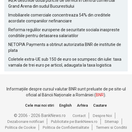
IKEA deschide doua puncte de servicii in centrul comercial
Grand Arena din sudul Bucurestiului
Imobiliarele comerciale concentreaza 54% din creditele
acordate companiilor nefinanciare
Reforma regulilor europene de securitate sociala inaspreste
conditiile pentru detasarea salariatilor
NETOPIA Payments a obtinut autorizatia BNR de institutie de
plata
Coletele extra-UE sub 150 de euro se scumpesc din iulie: taxa
vamala de trei euro pe articol, adaugata la taxa logistica
Informațiile despre cursul valutar BNR sunt preluate de pe site-ul
oficial al Băncii Naționale a României (
BNR
).
Cele mai noi stiri
English
Arhiva
Cautare
© 2006 - 2026 BankNews.ro
Contact
Despre Noi
Dezabonare notificari
Publicitate pe BankNews.ro
Sitemap
Politica de Cookie
Politica de Confidentialitate
Termeni si Conditii