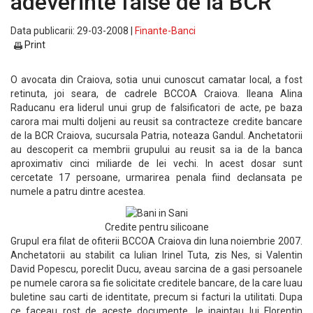
adeverinte false de la BCR
Data publicarii: 29-03-2008 |
Finante-Banci
Print
O avocata din Craiova, sotia unui cunoscut camatar local, a fost
retinuta, joi seara, de cadrele BCCOA Craiova. Ileana Alina
Raducanu era liderul unui grup de falsificatori de acte, pe baza
carora mai multi doljeni au reusit sa contracteze credite bancare
de la BCR Craiova, sucursala Patria, noteaza Gandul. Anchetatorii
au descoperit ca membrii grupului au reusit sa ia de la banca
aproximativ cinci miliarde de lei vechi. In acest dosar sunt
cercetate 17 persoane, urmarirea penala fiind declansata pe
numele a patru dintre acestea.
Credite pentru silicoane
Grupul era filat de ofiterii BCCOA Craiova din luna noiembrie 2007.
Anchetatorii au stabilit ca Iulian Irinel Tuta, zis Nes, si Valentin
David Popescu, poreclit Ducu, aveau sarcina de a gasi persoanele
pe numele carora sa fie solicitate creditele bancare, de la care luau
buletine sau carti de identitate, precum si facturi la utilitati. Dupa
ce faceau rost de aceste documente, le inaintau lui Florentin