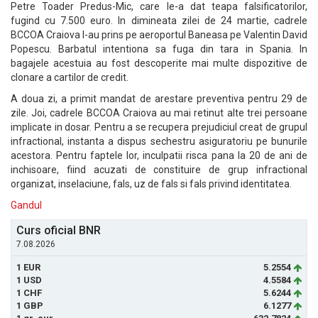
Petre Toader Predus-Mic, care le-a dat teapa falsificatorilor,
fugind cu 7.500 euro. In dimineata zilei de 24 martie, cadrele
BCCOA Craiova l-au prins pe aeroportul Baneasa pe Valentin David
Popescu. Barbatul intentiona sa fuga din tara in Spania. In
bagajele acestuia au fost descoperite mai multe dispozitive de
clonare a cartilor de credit.
A doua zi, a primit mandat de arestare preventiva pentru 29 de
zile. Joi, cadrele BCCOA Craiova au mai retinut alte trei persoane
implicate in dosar. Pentru a se recupera prejudiciul creat de grupul
infractional, instanta a dispus sechestru asiguratoriu pe bunurile
acestora. Pentru faptele lor, inculpatii risca pana la 20 de ani de
inchisoare, fiind acuzati de constituire de grup infractional
organizat, inselaciune, fals, uz de fals si fals privind identitatea.
Gandul
Curs oficial BNR
7.08.2026
1 EUR
5.2554
1 USD
4.5584
1 CHF
5.6244
1 GBP
6.1277