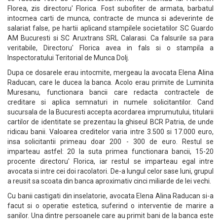
Florea, zis directoru' Florica. Fost subofiter de armata, barbatul
intocmea carti de munca, contracte de munca si adeverinte de
salariat false, pe hartii aplicand stampilele societatilor SC Guardo
AM Bucuresti si SC Aruxtrans SRL Calarasi. Ca falsurile sa para
veritabile, Directoru' Florica avea in fals si o stampila a
Inspectoratului Teritorial de Munca Dolj.
Dupa ce dosarele erau intocmite, mergeau la avocata Elena Alina
Raducan, care le ducea la banca. Acolo erau primite de Luminita
Muresanu, functionara bancii care redacta contractele de
creditare si aplica semnaturi in numele solicitantilor. Cand
sucursala de la Bucuresti accepta acordarea imprumutului, titularii
cartilor de identitate se prezentau la ghiseul BCR Patria, de unde
ridicau banii. Valoarea creditelor varia intre 3.500 si 17.000 euro,
insa solicitantii primeau doar 200 - 300 de euro. Restul se
imparteau astfel: 20 la suta primea functionara bancii, 15-20
procente directoru' Florica, iar restul se imparteau egal intre
avocata si intre cei doi racolatori. De-a lungul celor sase luni, grupul
a reusit sa scoata din banca aproximativ cinci miliarde de lei vechi.
Cu banii castigati din inselatorie, avocata Elena Alina Raducan si-a
facut si o operatie estetica, suferind o interventie de marire a
sanilor. Una dintre persoanele care au primit bani de la banca este