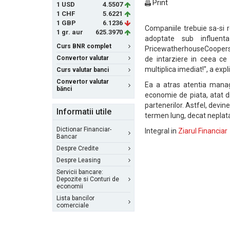
Print
1 USD
4.5507
1 CHF
5.6221
1 GBP
6.1236
Companiile trebuie sa-si r
1 gr. aur
625.3970
adoptate sub influenta
Curs BNR complet
PricewatherhouseCoopers. "
Convertor valutar
de intarziere in ceea ce 
multiplica imediat!", a expl
Curs valutar banci
Convertor valutar
Ea a atras atentia manage
bănci
economie de piata, atat d
partenerilor. Astfel, devi
Informatii utile
termen lung, decat neplata 
Dictionar Financiar-
Integral in
Ziarul Financiar
Bancar
Despre Credite
Despre Leasing
Servicii bancare:
Depozite si Conturi de
economii
Lista bancilor
comerciale