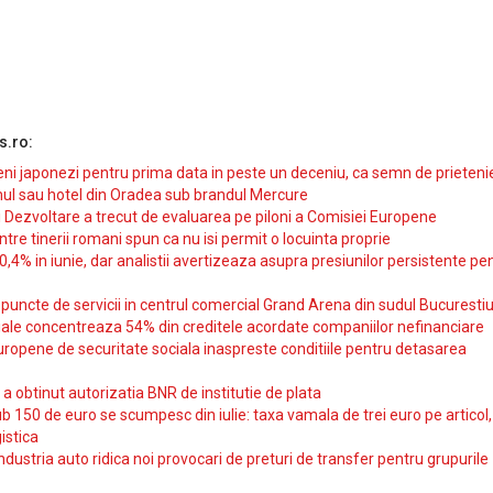
s.ro:
i japonezi pentru prima data in peste un deceniu, ca semn de prieteni
ul sau hotel din Oradea sub brandul Mercure
si Dezvoltare a trecut de evaluarea pe piloni a Comisiei Europene
intre tinerii romani spun ca nu isi permit o locuinta proprie
10,4% in iunie, dar analistii avertizeaza asupra presiunilor persistente pe
uncte de servicii in centrul comercial Grand Arena din sudul Bucurestiu
iale concentreaza 54% din creditele acordate companiilor nefinanciare
uropene de securitate sociala inaspreste conditiile pentru detasarea
obtinut autorizatia BNR de institutie de plata
b 150 de euro se scumpesc din iulie: taxa vamala de trei euro pe articol,
istica
ndustria auto ridica noi provocari de preturi de transfer pentru grupurile