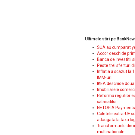
Ultimele stiri pe BankNew
SUA au cumparat yen
Accor deschide prim
Banca de Investitii 
Peste trei sferturi d
Inflatia a scazut la 
IMM-uri
IKEA deschide doua p
Imobiliarele comerc
Reforma regulilor e
salariatilor
NETOPIA Payments a 
Coletele extra-UE su
adaugata la taxa log
Transformarile din i
multinationale