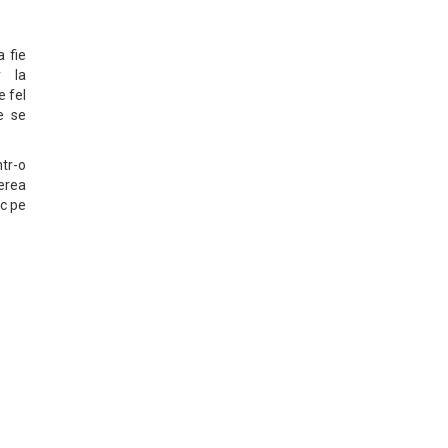
a fie
r la
e fel
re se
tr-o
derea
ic pe