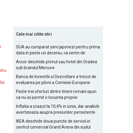
Cele mai citite stiri
e
SUA au cumparat yeni japonezi pentru prima
data in peste un deceniu, ca semn de
prietenie
Accor deschide primul sau hotel din Oradea
sub brandul Mercure
ntru
Banca de Investitii si Dezvoltare a trecut de
lui
evaluarea pe piloni a Comisiei Europene
Peste trei sferturi dintre tinerii romani spun
ca nu isi permit o locuinta proprie
Inflatia a scazut la 10,4% in iunie, dar analistii
avertizeaza asupra presiunilor persistente
pentru IMM-uri
IKEA deschide doua puncte de servicii in
centrul comercial Grand Arena din sudul