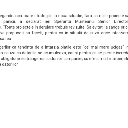
egandeasca toate strategiile la noua situatie, fara ca noile proiecte s
 panicii, a declarat ieri Speranta Munteanu, Senior Directo
Toate proiectele in derulare trebuie revizuite. Sa evitati la sange oric
va propuneti sa faceti, pentru ca in situatii de criza orice intarzie
icat ea.
rilor ca tendinta de a intarzia platile este "cel mai mare ucigas" in
in cauza ca datoriile se acumuleaza, cat si pentru ca se pierde incre
ne obligatorie restrangerea costurilor companiei, cu efect mult mai benef
datoriilor.