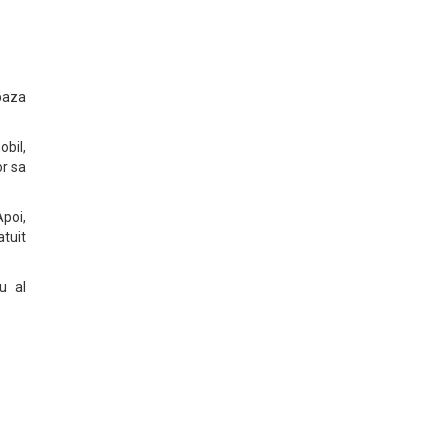
 baza
bil,
or sa
Apoi,
atuit
u al