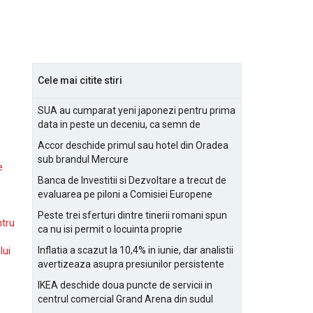
Cele mai citite stiri
SUA au cumparat yeni japonezi pentru prima
data in peste un deceniu, ca semn de
prietenie
Accor deschide primul sau hotel din Oradea
sub brandul Mercure
e
Banca de Investitii si Dezvoltare a trecut de
evaluarea pe piloni a Comisiei Europene
Peste trei sferturi dintre tinerii romani spun
ntru
ca nu isi permit o locuinta proprie
Inflatia a scazut la 10,4% in iunie, dar analistii
lui
avertizeaza asupra presiunilor persistente
pentru IMM-uri
IKEA deschide doua puncte de servicii in
centrul comercial Grand Arena din sudul