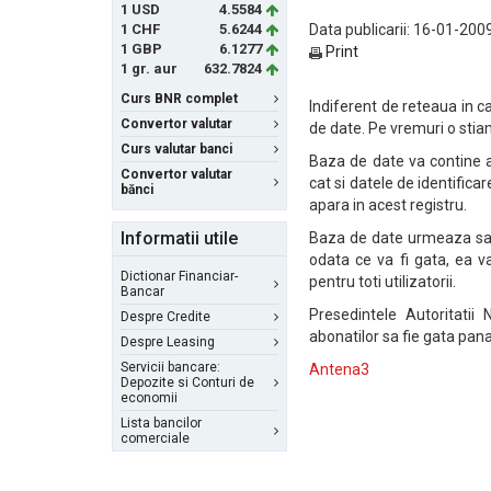
1 USD
4.5584
1 CHF
5.6244
Data publicarii: 16-01-2009
1 GBP
6.1277
Print
1 gr. aur
632.7824
Curs BNR complet
Indiferent de reteaua in c
Convertor valutar
de date. Pe vremuri o stia
Curs valutar banci
Baza de date va contine a
Convertor valutar
cat si datele de identificar
bănci
apara in acest registru.
Informatii utile
Baza de date urmeaza sa fi
odata ce va fi gata, ea va
Dictionar Financiar-
pentru toti utilizatorii.
Bancar
Presedintele Autoritatii
Despre Credite
abonatilor sa fie gata pana 
Despre Leasing
Servicii bancare:
Antena3
Depozite si Conturi de
economii
Lista bancilor
comerciale