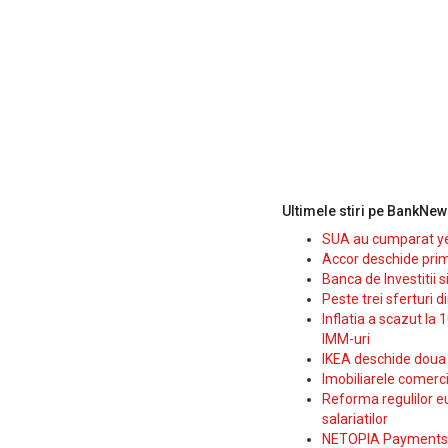
Ultimele stiri pe BankNew
SUA au cumparat yen
Accor deschide prim
Banca de Investitii 
Peste trei sferturi d
Inflatia a scazut la 
IMM-uri
IKEA deschide doua p
Imobiliarele comerc
Reforma regulilor e
salariatilor
NETOPIA Payments a 