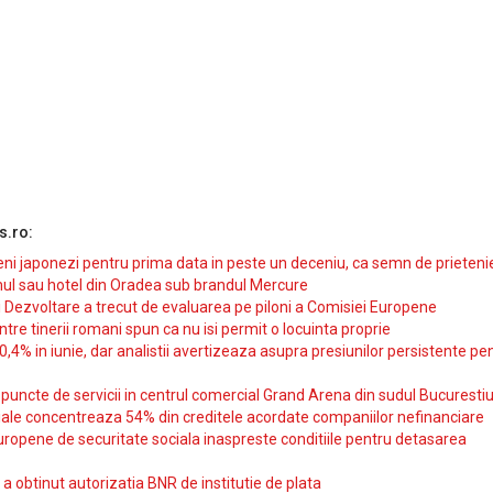
s.ro:
i japonezi pentru prima data in peste un deceniu, ca semn de prieteni
ul sau hotel din Oradea sub brandul Mercure
si Dezvoltare a trecut de evaluarea pe piloni a Comisiei Europene
intre tinerii romani spun ca nu isi permit o locuinta proprie
10,4% in iunie, dar analistii avertizeaza asupra presiunilor persistente pe
uncte de servicii in centrul comercial Grand Arena din sudul Bucurestiu
iale concentreaza 54% din creditele acordate companiilor nefinanciare
uropene de securitate sociala inaspreste conditiile pentru detasarea
obtinut autorizatia BNR de institutie de plata