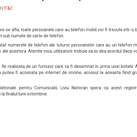
 |
IT&C
are se afla, toate persoanele care au telefon mobil vor fi trecute intr-o
m sub numele de carte de telefon.
tat numerele de telefon ale tuturor persoanelor care au un telefon mo
e ale acestora. Atentie insa, utilizatorii trebuie sa isi dea acordul daca v
e realizata de un furnizor care va fi desemnat in urma unei licitatii. 
 putea fi accesata pe internet de oricine, accesul la aceasta fiind gr
 Nationale pentru Comunicatii, Liviu Nistoran spera ca acest registr
la finalul lunii octombrie.