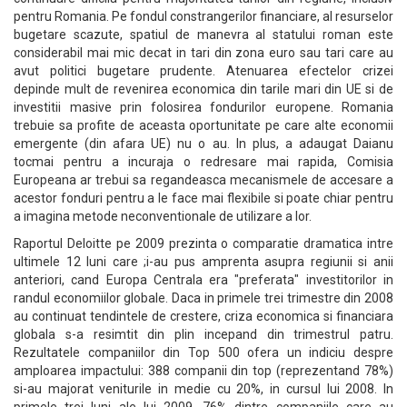
pentru Romania. Pe fondul constrangerilor financiare, al resurselor
bugetare scazute, spatiul de manevra al statului roman este
considerabil mai mic decat in tari din zona euro sau tari care au
avut politici bugetare prudente. Atenuarea efectelor crizei
depinde mult de revenirea economica din tarile mari din UE si de
investitii masive prin folosirea fondurilor europene. Romania
trebuie sa profite de aceasta oportunitate pe care alte economii
emergente (din afara UE) nu o au. In plus, a adaugat Daianu
tocmai pentru a incuraja o redresare mai rapida, Comisia
Europeana ar trebui sa regandeasca mecanismele de accesare a
acestor fonduri pentru a le face mai flexibile si poate chiar pentru
a imagina metode neconventionale de utilizare a lor.
Raportul Deloitte pe 2009 prezinta o comparatie dramatica intre
ultimele 12 luni care ;i-au pus amprenta asupra regiunii si anii
anteriori, cand Europa Centrala era "preferata" investitorilor in
randul economiilor globale. Daca in primele trei trimestre din 2008
au continuat tendintele de crestere, criza economica si financiara
globala s-a resimtit din plin incepand din trimestrul patru.
Rezultatele companiilor din Top 500 ofera un indiciu despre
amploarea impactului: 388 companii din top (reprezentand 78%)
si-au majorat veniturile in medie cu 20%, in cursul lui 2008. In