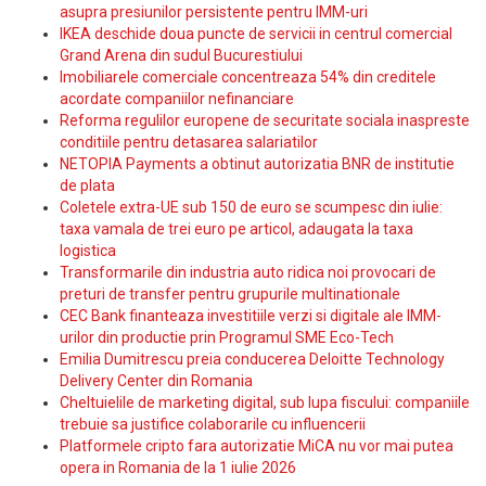
asupra presiunilor persistente pentru IMM-uri
IKEA deschide doua puncte de servicii in centrul comercial
Grand Arena din sudul Bucurestiului
Imobiliarele comerciale concentreaza 54% din creditele
acordate companiilor nefinanciare
Reforma regulilor europene de securitate sociala inaspreste
conditiile pentru detasarea salariatilor
NETOPIA Payments a obtinut autorizatia BNR de institutie
de plata
Coletele extra-UE sub 150 de euro se scumpesc din iulie:
taxa vamala de trei euro pe articol, adaugata la taxa
logistica
Transformarile din industria auto ridica noi provocari de
preturi de transfer pentru grupurile multinationale
CEC Bank finanteaza investitiile verzi si digitale ale IMM-
urilor din productie prin Programul SME Eco-Tech
Emilia Dumitrescu preia conducerea Deloitte Technology
Delivery Center din Romania
Cheltuielile de marketing digital, sub lupa fiscului: companiile
trebuie sa justifice colaborarile cu influencerii
Platformele cripto fara autorizatie MiCA nu vor mai putea
opera in Romania de la 1 iulie 2026