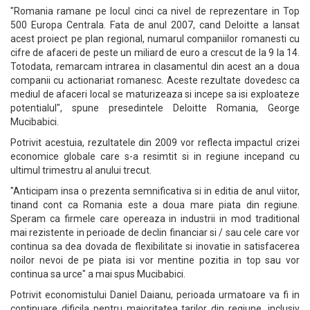
"Romania ramane pe locul cinci ca nivel de reprezentare in Top
500 Europa Centrala. Fata de anul 2007, cand Deloitte a lansat
acest proiect pe plan regional, numarul companiilor romanesti cu
cifre de afaceri de peste un miliard de euro a crescut de la 9 la 14.
Totodata, remarcam intrarea in clasamentul din acest an a doua
companii cu actionariat romanesc. Aceste rezultate dovedesc ca
mediul de afaceri local se maturizeaza si incepe sa isi exploateze
potentialul", spune presedintele Deloitte Romania, George
Mucibabici.
Potrivit acestuia, rezultatele din 2009 vor reflecta impactul crizei
economice globale care s-a resimtit si in regiune incepand cu
ultimul trimestru al anului trecut.
"Anticipam insa o prezenta semnificativa si in editia de anul viitor,
tinand cont ca Romania este a doua mare piata din regiune.
Speram ca firmele care opereaza in industrii in mod traditional
mai rezistente in perioade de declin financiar si / sau cele care vor
continua sa dea dovada de flexibilitate si inovatie in satisfacerea
noilor nevoi de pe piata isi vor mentine pozitia in top sau vor
continua sa urce" a mai spus Mucibabici.
Potrivit economistului Daniel Daianu, perioada urmatoare va fi in
continuare dificila pentru majoritatea tarilor din regiune, inclusiv