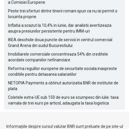
a Comisiei Europene
Peste trei sferturi dintre tinerii romani spun ca nu isi permit o
locuinta proprie
Inflatia a scazut la 10,4% in iunie, dar analistii avertizeaza
asupra presiunilor persistente pentru IMM-uri
IKEA deschide doua puncte de servicii in centrul comercial
Grand Arena din sudul Bucurestiului
Imobiliarele comerciale concentreaza 54% din creditele
acordate companiilor nefinanciare
Reforma regulilor europene de securitate sociala inaspreste
conditiile pentru detasarea salariatilor
NETOPIA Payments a obtinut autorizatia BNR de institutie de
plata
Coletele extra-UE sub 150 de euro se scumpesc din iulie: taxa
vamala de trei euro pe articol, adaugata la taxa logistica
Informațiile despre cursul valutar BNR sunt preluate de pe site-ul