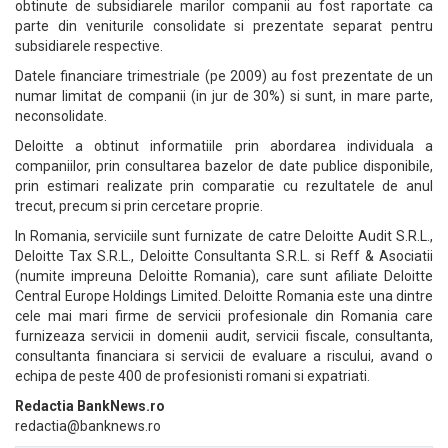
obtinute de subsidiarele marilor companii au fost raportate ca
parte din veniturile consolidate si prezentate separat pentru
subsidiarele respective.
Datele financiare trimestriale (pe 2009) au fost prezentate de un
numar limitat de companii (in jur de 30%) si sunt, in mare parte,
neconsolidate.
Deloitte a obtinut informatiile prin abordarea individuala a
companiilor, prin consultarea bazelor de date publice disponibile,
prin estimari realizate prin comparatie cu rezultatele de anul
trecut, precum si prin cercetare proprie.
In Romania, serviciile sunt furnizate de catre Deloitte Audit S.R.L.,
Deloitte Tax S.R.L., Deloitte Consultanta S.R.L. si Reff & Asociatii
(numite impreuna Deloitte Romania), care sunt afiliate Deloitte
Central Europe Holdings Limited. Deloitte Romania este una dintre
cele mai mari firme de servicii profesionale din Romania care
furnizeaza servicii in domenii audit, servicii fiscale, consultanta,
consultanta financiara si servicii de evaluare a riscului, avand o
echipa de peste 400 de profesionisti romani si expatriati.
Redactia BankNews.ro
redactia@banknews.ro