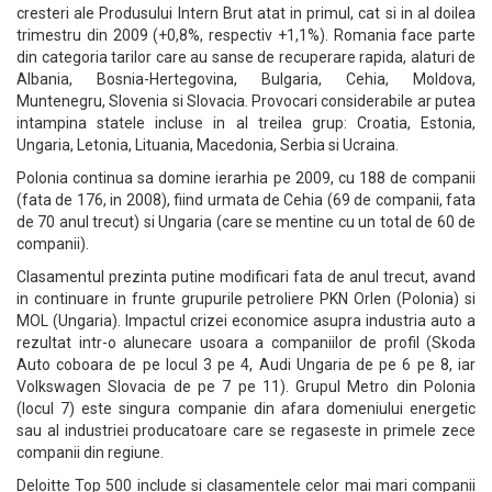
cresteri ale Produsului Intern Brut atat in primul, cat si in al doilea
trimestru din 2009 (+0,8%, respectiv +1,1%). Romania face parte
din categoria tarilor care au sanse de recuperare rapida, alaturi de
Albania, Bosnia-Hertegovina, Bulgaria, Cehia, Moldova,
Muntenegru, Slovenia si Slovacia. Provocari considerabile ar putea
intampina statele incluse in al treilea grup: Croatia, Estonia,
Ungaria, Letonia, Lituania, Macedonia, Serbia si Ucraina.
Polonia continua sa domine ierarhia pe 2009, cu 188 de companii
(fata de 176, in 2008), fiind urmata de Cehia (69 de companii, fata
de 70 anul trecut) si Ungaria (care se mentine cu un total de 60 de
companii).
Clasamentul prezinta putine modificari fata de anul trecut, avand
in continuare in frunte grupurile petroliere PKN Orlen (Polonia) si
MOL (Ungaria). Impactul crizei economice asupra industria auto a
rezultat intr-o alunecare usoara a companiilor de profil (Skoda
Auto coboara de pe locul 3 pe 4, Audi Ungaria de pe 6 pe 8, iar
Volkswagen Slovacia de pe 7 pe 11). Grupul Metro din Polonia
(locul 7) este singura companie din afara domeniului energetic
sau al industriei producatoare care se regaseste in primele zece
companii din regiune.
Deloitte Top 500 include si clasamentele celor mai mari companii