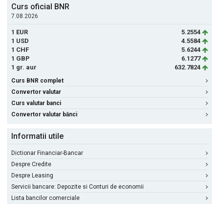
Curs oficial BNR
7.08.2026
1 EUR
5.2554
1 USD
4.5584
1 CHF
5.6244
1 GBP
6.1277
1 gr. aur
632.7824
Curs BNR complet
Convertor valutar
Curs valutar banci
Convertor valutar bănci
Informatii utile
Dictionar Financiar-Bancar
Despre Credite
Despre Leasing
Servicii bancare: Depozite si Conturi de economii
Lista bancilor comerciale