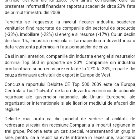
primele trei luni ale lui 2009, 76% dintre companiile care au
prezentat informatii financiare raportau scaderi de circa 23% fata
de primul trimestru din 2008.
Tendinta se regaseste la nivelul fiecarei industrii, scaderea
veniturilor fiind raportata de companiile din sectorul de productie
(-33%), imobiliare (-22%) si energie si resurse (-17%). Cu un declin
de doar 1%, industria medicala si farmaceutica a dovedit inca o
data rezistenta puternica in fata perioadelor de criza.
Ca si in anii anteriori, companiile din industria energiei si resurselor
domina Top 500 in proportie de 30%. Companiile din industria
producatoare si-au redus prezenta de la 27% la 23%, in parte din
cauza diminuarii activita'ii de export in Europa de Vest.
Concluzia raportului Deloitte CE Top 500 2009 este ca Europa
Centrala a fost "salvata" de la un dezastru economic de actiunile
riguroase ale guvernelor nationale, ale Uniunii Europene, ale
organizatiilor internationale si ale liderilor mediului de afaceri din
regiune.
Deloitte mai arata ca din punctul de vedere al abilitatii de
redresare si iesirii din recesiune.Compania a impartit regiunea in
trei grupe, Polonia este un caz special, reprezentand un grup in
sine, pentru ca a reusit sa evite intrarea in recesiune, raportand