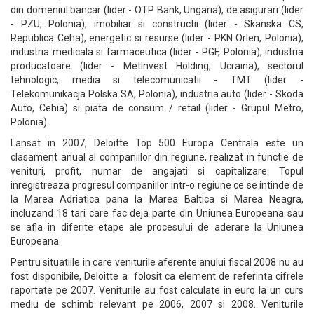
din domeniul bancar (lider - OTP Bank, Ungaria), de asigurari (lider
- PZU, Polonia), imobiliar si constructii (lider - Skanska CS,
Republica Ceha), energetic si resurse (lider - PKN Orlen, Polonia),
industria medicala si farmaceutica (lider - PGF, Polonia), industria
producatoare (lider - MetInvest Holding, Ucraina), sectorul
tehnologic, media si telecomunicatii - TMT (lider -
Telekomunikacja Polska SA, Polonia), industria auto (lider - Skoda
Auto, Cehia) si piata de consum / retail (lider - Grupul Metro,
Polonia).
Lansat in 2007, Deloitte Top 500 Europa Centrala este un
clasament anual al companiilor din regiune, realizat in functie de
venituri, profit, numar de angajati si capitalizare. Topul
inregistreaza progresul companiilor intr-o regiune ce se intinde de
la Marea Adriatica pana la Marea Baltica si Marea Neagra,
incluzand 18 tari care fac deja parte din Uniunea Europeana sau
se afla in diferite etape ale procesului de aderare la Uniunea
Europeana.
Pentru situatiile in care veniturile aferente anului fiscal 2008 nu au
fost disponibile, Deloitte a folosit ca element de referinta cifrele
raportate pe 2007. Veniturile au fost calculate in euro la un curs
mediu de schimb relevant pe 2006, 2007 si 2008. Veniturile