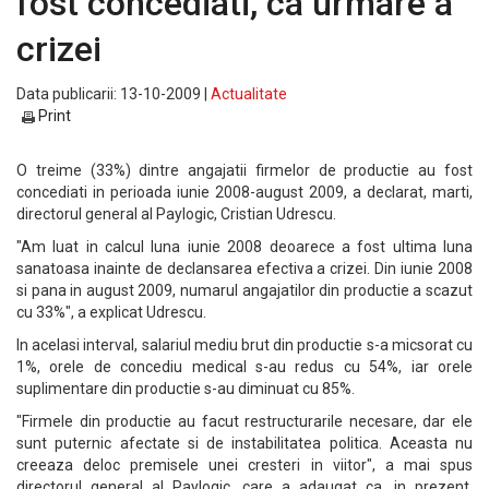
fost concediati, ca urmare a
crizei
Data publicarii: 13-10-2009 |
Actualitate
Print
O treime (33%) dintre angajatii firmelor de productie au fost
concediati in perioada iunie 2008-august 2009, a declarat, marti,
directorul general al Paylogic, Cristian Udrescu.
"Am luat in calcul luna iunie 2008 deoarece a fost ultima luna
sanatoasa inainte de declansarea efectiva a crizei. Din iunie 2008
si pana in august 2009, numarul angajatilor din productie a scazut
cu 33%", a explicat Udrescu.
In acelasi interval, salariul mediu brut din productie s-a micsorat cu
1%, orele de concediu medical s-au redus cu 54%, iar orele
suplimentare din productie s-au diminuat cu 85%.
"Firmele din productie au facut restructurarile necesare, dar ele
sunt puternic afectate si de instabilitatea politica. Aceasta nu
creeaza deloc premisele unei cresteri in viitor", a mai spus
directorul general al Paylogic, care a adaugat ca, in prezent,