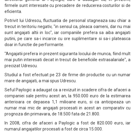
firmele sunt interesate cu precadere de reducerea costurilor si de
eficienta.
Potrivit lui Udrescu, fluctuatia de personal stagneaza sau chiar a
trecut in teritoriu negativ, "in sensul ca, pleaca oameni, dar nu mai
sunt angajati altii in loc", iar companiile prefera sa aiba angajati
putini, pe care sa-i incarce cu ore suplimentare si sa-i plateasca
doar in functie de performante.
"Angajatii prefera in prezent siguranta locului de munca, fiind mult
mai putin interesati decat in trecut de beneficiile extrasalariale", a
precizat Udrescu.
Studiul a fost efectuat pe 23 de firme din productie cu un numar
mare de angajati, a mai spus Udrescu.
Seful Paylogic a adaugat ca a revizuit in scadere cifra de afaceri a
companiei sale pentru acest an, la 950.000 euro de la estimarea
anterioara ce depasea 1,1 milioane euro, si ca anticipeaza un
numar mai mic de angajati procesati in acest an comparativ cu
prognoza din primavara, de 18.500 fata de 21.800.
In 2008, cifra de afaceri a Paylogic a fost de 820.000 euro, iar
numarul angajatilor procesati a fost de circa 15.000.