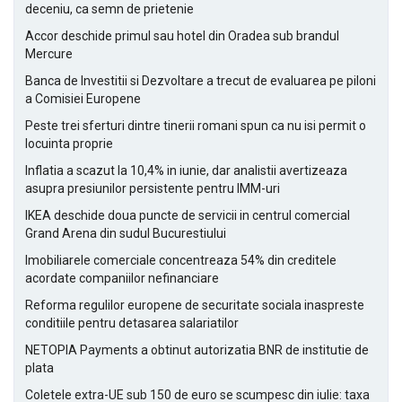
deceniu, ca semn de prietenie
Accor deschide primul sau hotel din Oradea sub brandul
Mercure
Banca de Investitii si Dezvoltare a trecut de evaluarea pe piloni
a Comisiei Europene
Peste trei sferturi dintre tinerii romani spun ca nu isi permit o
locuinta proprie
Inflatia a scazut la 10,4% in iunie, dar analistii avertizeaza
asupra presiunilor persistente pentru IMM-uri
IKEA deschide doua puncte de servicii in centrul comercial
Grand Arena din sudul Bucurestiului
Imobiliarele comerciale concentreaza 54% din creditele
acordate companiilor nefinanciare
Reforma regulilor europene de securitate sociala inaspreste
conditiile pentru detasarea salariatilor
NETOPIA Payments a obtinut autorizatia BNR de institutie de
plata
Coletele extra-UE sub 150 de euro se scumpesc din iulie: taxa