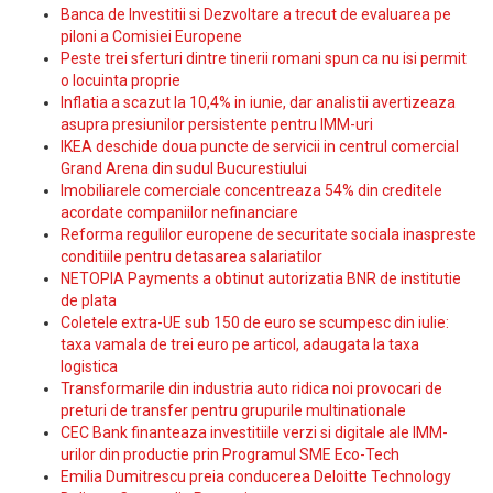
Banca de Investitii si Dezvoltare a trecut de evaluarea pe
piloni a Comisiei Europene
Peste trei sferturi dintre tinerii romani spun ca nu isi permit
o locuinta proprie
Inflatia a scazut la 10,4% in iunie, dar analistii avertizeaza
asupra presiunilor persistente pentru IMM-uri
IKEA deschide doua puncte de servicii in centrul comercial
Grand Arena din sudul Bucurestiului
Imobiliarele comerciale concentreaza 54% din creditele
acordate companiilor nefinanciare
Reforma regulilor europene de securitate sociala inaspreste
conditiile pentru detasarea salariatilor
NETOPIA Payments a obtinut autorizatia BNR de institutie
de plata
Coletele extra-UE sub 150 de euro se scumpesc din iulie:
taxa vamala de trei euro pe articol, adaugata la taxa
logistica
Transformarile din industria auto ridica noi provocari de
preturi de transfer pentru grupurile multinationale
CEC Bank finanteaza investitiile verzi si digitale ale IMM-
urilor din productie prin Programul SME Eco-Tech
Emilia Dumitrescu preia conducerea Deloitte Technology