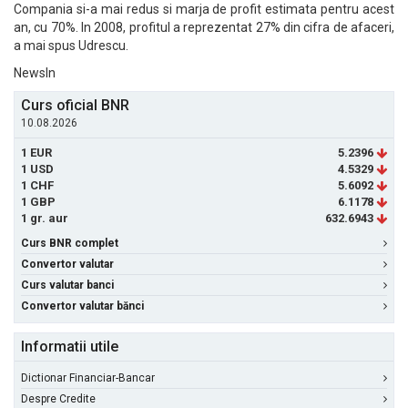
Compania si-a mai redus si marja de profit estimata pentru acest
an, cu 70%. In 2008, profitul a reprezentat 27% din cifra de afaceri,
a mai spus Udrescu.
NewsIn
Curs oficial BNR
10.08.2026
1 EUR
5.2396
1 USD
4.5329
1 CHF
5.6092
1 GBP
6.1178
1 gr. aur
632.6943
Curs BNR complet
Convertor valutar
Curs valutar banci
Convertor valutar bănci
Informatii utile
Dictionar Financiar-Bancar
Despre Credite