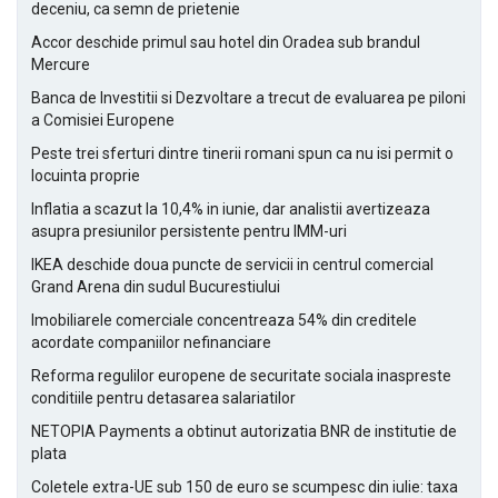
deceniu, ca semn de prietenie
Accor deschide primul sau hotel din Oradea sub brandul
Mercure
Banca de Investitii si Dezvoltare a trecut de evaluarea pe piloni
a Comisiei Europene
Peste trei sferturi dintre tinerii romani spun ca nu isi permit o
locuinta proprie
Inflatia a scazut la 10,4% in iunie, dar analistii avertizeaza
asupra presiunilor persistente pentru IMM-uri
IKEA deschide doua puncte de servicii in centrul comercial
Grand Arena din sudul Bucurestiului
Imobiliarele comerciale concentreaza 54% din creditele
acordate companiilor nefinanciare
Reforma regulilor europene de securitate sociala inaspreste
conditiile pentru detasarea salariatilor
NETOPIA Payments a obtinut autorizatia BNR de institutie de
plata
Coletele extra-UE sub 150 de euro se scumpesc din iulie: taxa