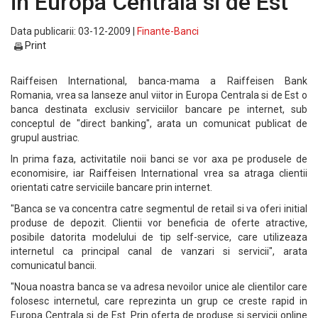
in Europa Centrala si de Est
Data publicarii: 03-12-2009 |
Finante-Banci
Print
Raiffeisen International, banca-mama a Raiffeisen Bank
Romania, vrea sa lanseze anul viitor in Europa Centrala si de Est o
banca destinata exclusiv serviciilor bancare pe internet, sub
conceptul de "direct banking", arata un comunicat publicat de
grupul austriac.
In prima faza, activitatile noii banci se vor axa pe produsele de
economisire, iar Raiffeisen International vrea sa atraga clientii
orientati catre serviciile bancare prin internet.
"Banca se va concentra catre segmentul de retail si va oferi initial
produse de depozit. Clientii vor beneficia de oferte atractive,
posibile datorita modelului de tip self-service, care utilizeaza
internetul ca principal canal de vanzari si servicii", arata
comunicatul bancii.
"Noua noastra banca se va adresa nevoilor unice ale clientilor care
folosesc internetul, care reprezinta un grup ce creste rapid in
Europa Centrala si de Est. Prin oferta de produse si servicii online