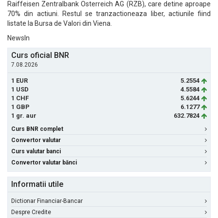
Raiffeisen Zentralbank Osterreich AG (RZB), care detine aproape
70% din actiuni. Restul se tranzactioneaza liber, actiunile fiind
listate la Bursa de Valori din Viena.
NewsIn
Curs oficial BNR
7.08.2026
1 EUR
5.2554
1 USD
4.5584
1 CHF
5.6244
1 GBP
6.1277
1 gr. aur
632.7824
Curs BNR complet
Convertor valutar
Curs valutar banci
Convertor valutar bănci
Informatii utile
Dictionar Financiar-Bancar
Despre Credite