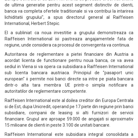
de ultima generatie pentru acest segment distinctiv de clienti,
banca va completa ofertele traditionale si va contribui la intarirea
lichiditatii grupului", a spus directorul general al Raiffeisen
International, Herbert Stepic.
El a subliniat ca noua investitie a grupului demonstreaza ca
Raiffeisen International isi pastreaza angajamentele fata de
regiune, unde considera ca procesul de convergenta va continua.
Autoritarea de reglementare a pietei financiare din Austria a
acordat licenta de functionare pentru noua banca, ce va avea
sediul in Viena si va opera ca subsidiara a Raiffeisen International
sub licenta bancara austriaca. Principiul de "pasaport unic
european" ii permite noii banci directe sa intre pe piata bancara
dintr-o alta tara membra UE printr-o simpla notificare a
autoritatilor de reglementare competente.
Raiffeisen International este al doilea creditor din Europa Centrala
si de Est, dupa Unicredit, operand pe 17 piete din regiune prin banci
subsidiare, companii de leasing si alti furnizori de servicii
financiare. Grupul are aproape 59.000 de angajati si aproximativ
15 milioane de clienti in peste 3.100 de unitati bancare.
Raiffeisen International este subsidiara integral consolidata a