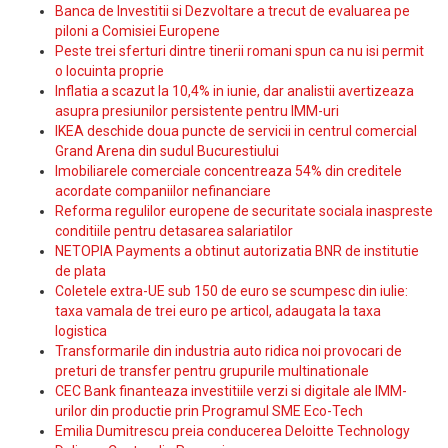
Banca de Investitii si Dezvoltare a trecut de evaluarea pe
piloni a Comisiei Europene
Peste trei sferturi dintre tinerii romani spun ca nu isi permit
o locuinta proprie
Inflatia a scazut la 10,4% in iunie, dar analistii avertizeaza
asupra presiunilor persistente pentru IMM-uri
IKEA deschide doua puncte de servicii in centrul comercial
Grand Arena din sudul Bucurestiului
Imobiliarele comerciale concentreaza 54% din creditele
acordate companiilor nefinanciare
Reforma regulilor europene de securitate sociala inaspreste
conditiile pentru detasarea salariatilor
NETOPIA Payments a obtinut autorizatia BNR de institutie
de plata
Coletele extra-UE sub 150 de euro se scumpesc din iulie:
taxa vamala de trei euro pe articol, adaugata la taxa
logistica
Transformarile din industria auto ridica noi provocari de
preturi de transfer pentru grupurile multinationale
CEC Bank finanteaza investitiile verzi si digitale ale IMM-
urilor din productie prin Programul SME Eco-Tech
Emilia Dumitrescu preia conducerea Deloitte Technology