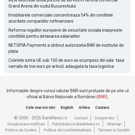
IKEA deschide doua puncte de servicii in centrul comercial
Grand Arena din sudul Bucurestiului
Imobiliarele comerciale concentreaza 54% din creditele
acordate companiilor nefinanciare
Reforma regulilor europene de securitate sociala inaspreste
conditiile pentru detasarea salariatilor
NETOPIA Payments a obtinut autorizatia BNR de institutie de
plata
Coletele extra-UE sub 150 de euro se scumpesc din iulie: taxa
vamala de trei euro pe articol, adaugata la taxa logistica
Informațiile despre cursul valutar BNR sunt preluate de pe site-ul
oficial al Băncii Naționale a României (
BNR
).
Cele mai noi stiri
English
Arhiva
Cautare
© 2006 - 2026 BankNews.ro
Contact
Despre Noi
Dezabonare notificari
Publicitate pe BankNews.ro
Sitemap
Politica de Cookie
Politica de Confidentialitate
Termeni si Conditii