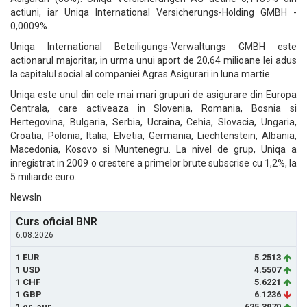
actiuni, iar Uniqa International Versicherungs-Holding GMBH -
0,0009%.
Uniqa International Beteiligungs-Verwaltungs GMBH este
actionarul majoritar, in urma unui aport de 20,64 milioane lei adus
la capitalul social al companiei Agras Asigurari in luna martie.
Uniqa este unul din cele mai mari grupuri de asigurare din Europa
Centrala, care activeaza in Slovenia, Romania, Bosnia si
Hertegovina, Bulgaria, Serbia, Ucraina, Cehia, Slovacia, Ungaria,
Croatia, Polonia, Italia, Elvetia, Germania, Liechtenstein, Albania,
Macedonia, Kosovo si Muntenegru. La nivel de grup, Uniqa a
inregistrat in 2009 o crestere a primelor brute subscrise cu 1,2%, la
5 miliarde euro.
NewsIn
Curs oficial BNR
6.08.2026
1 EUR
5.2513
1 USD
4.5507
1 CHF
5.6221
1 GBP
6.1236
1 gr. aur
625.3970