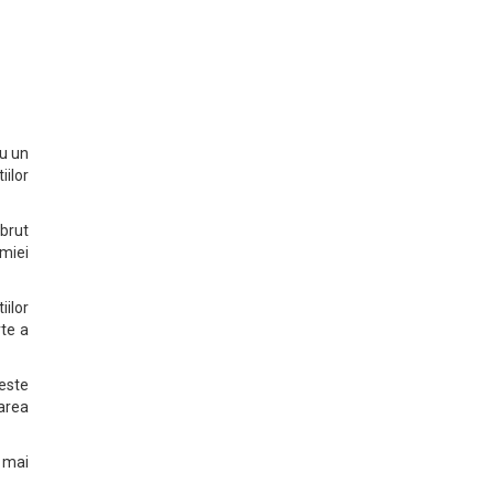
cu un
iilor
 brut
omiei
ilor
rte a
peste
area
a mai