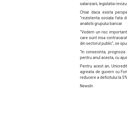
salarizarii, legislatia revi
Chiar daca exista perspe
"rezistenta sociala fata 
analistii grupului bancar.
"Vedem un risc important c
care sunt insa contracarat
din sectorul public", se spu
"In consecinta, prognoza 
pentru anul acesta, cu ajus
Pentru acest an, Unicredi
agreata de guvern cu Fond
reducere a deficitului la 5%
NewsIn