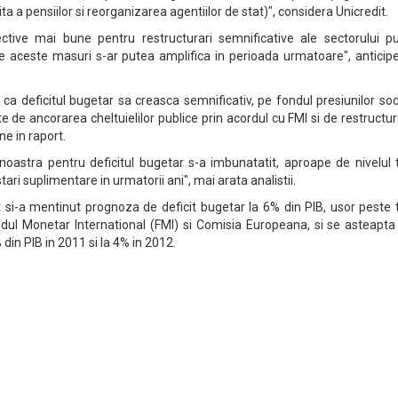
zuita a pensiilor si reorganizarea agentiilor de stat)", considera Unicredit.
ctive mai bune pentru restructurari semnificative ale sectorului pub
de aceste masuri s-ar putea amplifica in perioada urmatoare", anticip
a deficitul bugetar sa creasca semnificativ, pe fondul presiunilor soc
e de ancorarea cheltuielilor publice prin acordul cu FMI si de restructur
ne in raport.
noastra pentru deficitul bugetar s-a imbunatatit, aproape de nivelul t
tari suplimentare in urmatorii ani", mai arata analistii.
t si-a mentinut prognoza de deficit bugetar la 6% din PIB, usor peste 
ul Monetar International (FMI) si Comisia Europeana, si se asteapta 
 din PIB in 2011 si la 4% in 2012.