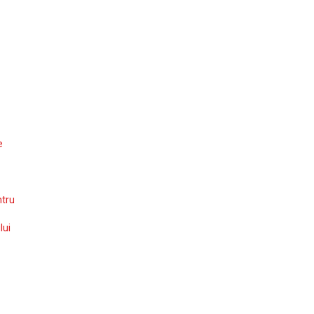
e
ntru
lui