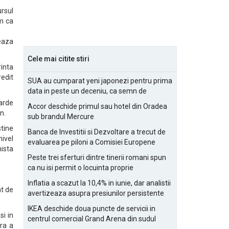
ursul
am ca
zeaza
Cele mai citite stiri
rinta
redit
SUA au cumparat yeni japonezi pentru prima
data in peste un deceniu, ca semn de
prietenie
iarde
Accor deschide primul sau hotel din Oradea
n.
sub brandul Mercure
stine
Banca de Investitii si Dezvoltare a trecut de
nivel
evaluarea pe piloni a Comisiei Europene
nista
Peste trei sferturi dintre tinerii romani spun
ca nu isi permit o locuinta proprie
Inflatia a scazut la 10,4% in iunie, dar analistii
at de
avertizeaza asupra presiunilor persistente
pentru IMM-uri
IKEA deschide doua puncte de servicii in
si in
centrul comercial Grand Arena din sudul
ra a