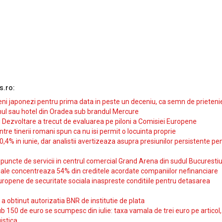
s.ro:
i japonezi pentru prima data in peste un deceniu, ca semn de prieteni
ul sau hotel din Oradea sub brandul Mercure
si Dezvoltare a trecut de evaluarea pe piloni a Comisiei Europene
intre tinerii romani spun ca nu isi permit o locuinta proprie
10,4% in iunie, dar analistii avertizeaza asupra presiunilor persistente pe
uncte de servicii in centrul comercial Grand Arena din sudul Bucurestiu
iale concentreaza 54% din creditele acordate companiilor nefinanciare
uropene de securitate sociala inaspreste conditiile pentru detasarea
obtinut autorizatia BNR de institutie de plata
b 150 de euro se scumpesc din iulie: taxa vamala de trei euro pe articol,
istica