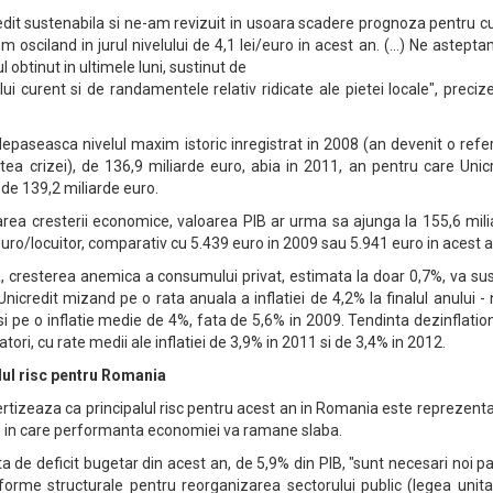
edit sustenabila si ne-am revizuit in usoara scadere prognoza pentru c
 osciland in jurul nivelului de 4,1 lei/euro in acest an. (...) Ne astept
l obtinut in ultimele luni, sustinut de
ui curent si de randamentele relativ ridicate ale pietei locale", preci
epaseasca nivelul maxim istoric inregistrat in 2008 (an devenit o refe
tea crizei), de 136,9 miliarde euro, abia in 2011, an pentru care Unic
de 139,2 miliarde euro.
area cresterii economice, valoarea PIB ar urma sa ajunga la 155,6 mil
euro/locuitor, comparativ cu 5.439 euro in 2009 sau 5.941 euro in acest a
ia, cresterea anemica a consumului privat, estimata la doar 0,7%, va su
Unicredit mizand pe o rata anuala a inflatiei de 4,2% la finalul anului - 
 si pe o inflatie medie de 4%, fata de 5,6% in 2009. Tendinta dezinflatio
tori, cu rate medii ale inflatiei de 3,9% in 2011 si de 3,4% in 2012.
alul risc pentru Romania
avertizeaza ca principalul risc pentru acest an in Romania este reprezent
iile in care performanta economiei va ramane slaba.
ta de deficit bugetar din acest an, de 5,9% din PIB, "sunt necesari noi pa
orme structurale pentru reorganizarea sectorului public (legea unita