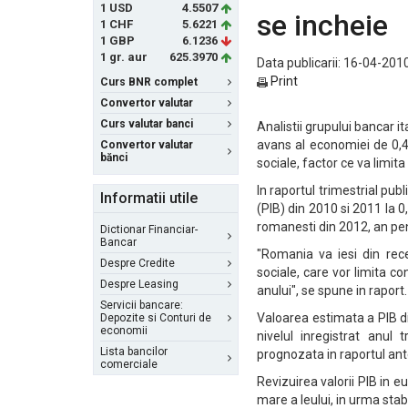
1 USD
4.5507
se incheie
1 CHF
5.6221
1 GBP
6.1236
1 gr. aur
625.3970
Data publicarii: 16-04-2010
Print
Curs BNR complet
Convertor valutar
Curs valutar banci
Analistii grupului bancar i
avans al economiei de 0,4
Convertor valutar
bănci
sociale, factor ce va limit
In raportul trimestrial pub
Informatii utile
(PIB) din 2010 si 2011 la 
romanesti din 2012, an pen
Dictionar Financiar-
Bancar
"Romania va iesi din rece
Despre Credite
sociale, care vor limita co
Despre Leasing
anului", se spune in raport.
Servicii bancare:
Valoarea estimata a PIB di
Depozite si Conturi de
economii
nivelul inregistrat anul
Lista bancilor
prognozata in raportul ante
comerciale
Revizuirea valorii PIB in e
mare a leului, in urma stabi