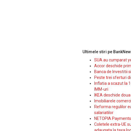
Ultimele stiri pe BankNew
SUA au cumparat yen
Accor deschide prim
Banca de Investitii 
Peste trei sferturi d
Inflatia a scazut la 
IMM-uri
IKEA deschide doua p
Imobiliarele comerc
Reforma regulilor e
salariatilor
NETOPIA Payments a 
Coletele extra-UE su
adaugata la taxa log