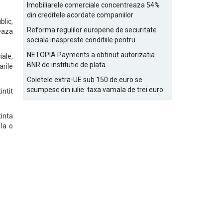
Bucurestiului
Imobiliarele comerciale concentreaza 54%
din creditele acordate companiilor
lic,
nefinanciare
Reforma regulilor europene de securitate
eaza
sociala inaspreste conditiile pentru
detasarea salariatilor
NETOPIA Payments a obtinut autorizatia
iale,
BNR de institutie de plata
arile
Coletele extra-UE sub 150 de euro se
scumpesc din iulie: taxa vamala de trei euro
intit
pe articol, adaugata la taxa logistica
tinta
la o