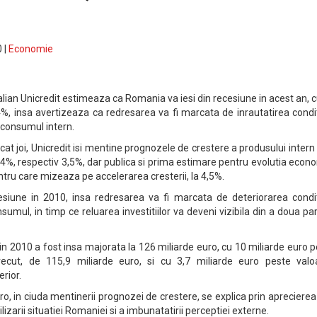
 |
Economie
talian Unicredit estimeaza ca Romania va iesi din recesiune in acest an, 
%, insa avertizeaza ca redresarea va fi marcata de inrautatirea condit
a consumul intern.
licat joi, Unicredit isi mentine prognozele de crestere a produsului intern
0,4%, respectiv 3,5%, dar publica si prima estimare pentru evolutia econ
tru care mizeaza pe accelerarea cresterii, la 4,5%.
siune in 2010, insa redresarea va fi marcata de deteriorarea conditi
nsumul, in timp ce reluarea investitiilor va deveni vizibila din a doua pa
n 2010 a fost insa majorata la 126 miliarde euro, cu 10 miliarde euro 
 trecut, de 115,9 miliarde euro, si cu 3,7 miliarde euro peste valo
rior.
uro, in ciuda mentinerii prognozei de crestere, se explica prin apreciere
lizarii situatiei Romaniei si a imbunatatirii perceptiei externe.