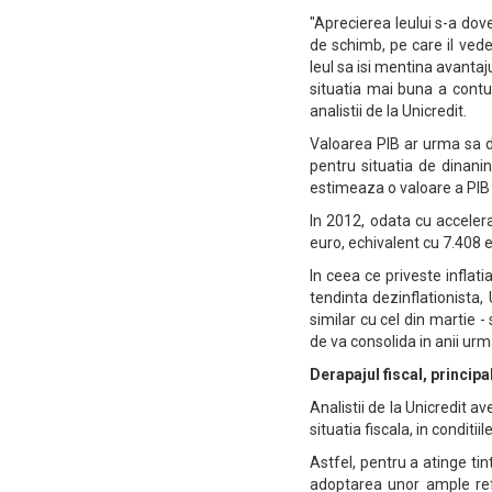
"Aprecierea leului s-a dov
de schimb, pe care il vedem
leul sa isi mentina avantaju
situatia mai buna a contul
analistii de la Unicredit.
Valoarea PIB ar urma sa d
pentru situatia de dinanin
estimeaza o valoare a PIB 
In 2012, odata cu acceler
euro, echivalent cu 7.408 
In ceea ce priveste inflat
tendinta dezinflationista, 
similar cu cel din martie -
de va consolida in anii urma
Derapajul fiscal, princip
Analistii de la Unicredit 
situatia fiscala, in condit
Astfel, pentru a atinge tin
adoptarea unor ample ref