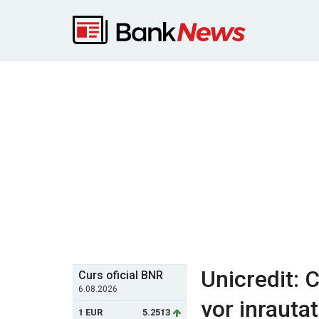
Unicredit: 
Curs oficial BNR
6.08.2026
vor inrauta
1 EUR
5.2513