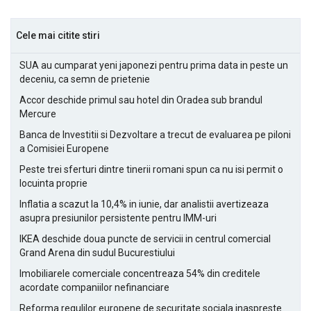
Cele mai citite stiri
SUA au cumparat yeni japonezi pentru prima data in peste un
deceniu, ca semn de prietenie
Accor deschide primul sau hotel din Oradea sub brandul
Mercure
Banca de Investitii si Dezvoltare a trecut de evaluarea pe piloni
a Comisiei Europene
Peste trei sferturi dintre tinerii romani spun ca nu isi permit o
locuinta proprie
Inflatia a scazut la 10,4% in iunie, dar analistii avertizeaza
asupra presiunilor persistente pentru IMM-uri
IKEA deschide doua puncte de servicii in centrul comercial
Grand Arena din sudul Bucurestiului
Imobiliarele comerciale concentreaza 54% din creditele
acordate companiilor nefinanciare
Reforma regulilor europene de securitate sociala inaspreste