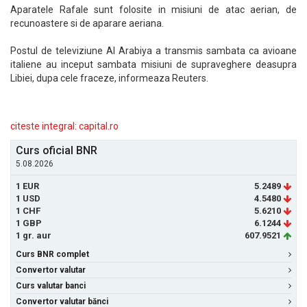
Aparatele Rafale sunt folosite in misiuni de atac aerian, de
recunoastere si de aparare aeriana.
Postul de televiziune Al Arabiya a transmis sambata ca avioane
italiene au inceput sambata misiuni de supraveghere deasupra
Libiei, dupa cele fraceze, informeaza Reuters.
citeste integral: capital.ro
Curs oficial BNR
5.08.2026
1 EUR
5.2489
1 USD
4.5480
1 CHF
5.6210
1 GBP
6.1244
1 gr. aur
607.9521
Curs BNR complet
Convertor valutar
Curs valutar banci
Convertor valutar bănci