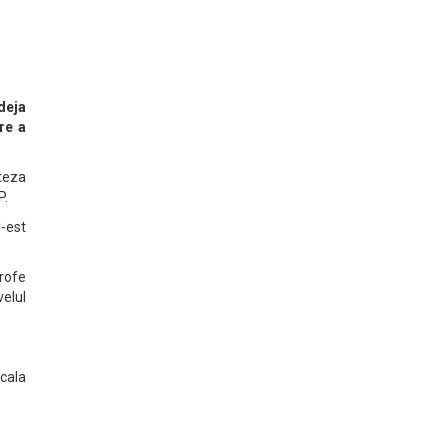
deja
re a
iteza
P.
d-est
rofe
velul
cala