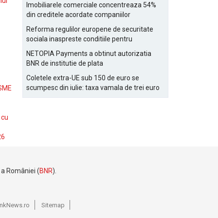
Bucurestiului
lui
Imobiliarele comerciale concentreaza 54%
din creditele acordate companiilor
nefinanciare
Reforma regulilor europene de securitate
sociala inaspreste conditiile pentru
detasarea salariatilor
NETOPIA Payments a obtinut autorizatia
BNR de institutie de plata
Coletele extra-UE sub 150 de euro se
scumpesc din iulie: taxa vamala de trei euro
 SME
pe articol, adaugata la taxa logistica
 cu
26
e a României (
BNR
).
BankNews.ro
Sitemap