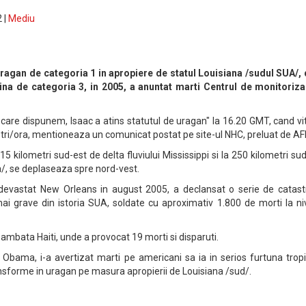
 |
Mediu
uragan de categoria 1 in apropiere de statul Louisiana /sudul SUA/, 
ina de categoria 3, in 2005, a anuntat marti Centrul de monitoriza
 care dispunem, Isaac a atins statutul de uragan" la 16.20 GMT, cand v
etri/ora, mentioneaza un comunicat postat pe site-ul NHC, preluat de AF
15 kilometri sud-est de delta fluviului Mississippi si la 250 kilometri su
/, se deplaseaza spre nord-vest.
 devastat New Orleans in august 2005, a declansat o serie de catast
mai grave din istoria SUA, soldate cu aproximativ 1.800 de morti la ni
sambata Haiti, unde a provocat 19 morti si disparuti.
Obama, i-a avertizat marti pe americani sa ia in serios furtuna tropi
nsforme in uragan pe masura apropierii de Louisiana /sud/.