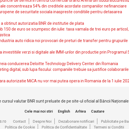
uncte de servicii in centrul comercial Grand Arena din sudul Bucurestiu
iale concentreaza 54% din creditele acordate companiilor nefinanciare
uropene de securitate sociala inaspreste conditiile pentru detasarea
obtinut autorizatia BNR de institutie de plata
b 150 de euro se scumpesc din iulie: taxa vamala de trei euro pe articol,
istica
ndustria auto ridica noi provocari de preturi de transfer pentru grupurile
investitiile verzi si digitale ale IMM-urilor din productie prin Programul
reia conducerea Deloitte Technology Delivery Center din Romania
ting digital, sub lupa fiscului: companiile trebuie sa justifice colaborarile
ara autorizatie MiCA nu vor mai putea opera in Romania de la 1 iulie 20
 cursul valutar BNR sunt preluate de pe site-ul oficial al Băncii Național
Cele mai noi stiri
English
Arhiva
Cautare
s.ro
Contact
Despre Noi
Dezabonare notificari
Publicitate pe 
Politica de Cookie
Politica de Confidentialitate
Termeni si Conditii