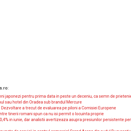
s.ro:
i japonezi pentru prima data in peste un deceniu, ca semn de prieteni
ul sau hotel din Oradea sub brandul Mercure
si Dezvoltare a trecut de evaluarea pe piloni a Comisiei Europene
intre tinerii romani spun ca nu isi permit o locuinta proprie
10,4% in iunie, dar analistii avertizeaza asupra presiunilor persistente pe