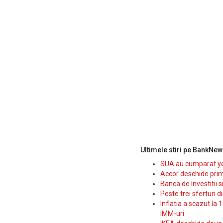
Ultimele stiri pe BankNew
SUA au cumparat yen
Accor deschide prim
Banca de Investitii 
Peste trei sferturi d
Inflatia a scazut la 
IMM-uri