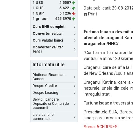
1 USD
4.5507
1 CHF
5.6221
Data publicarii: 29-08-2012
1 GBP
6.1236
Print
1 gr. aur
625.3970
Curs BNR complet
Furtuna Isaac a devenit 
Convertor valutar
afectat de uraganul Katr
Curs valutar banci
uraganelor /NHC/.
Convertor valutar
bănci
"Conform informatiilor de
vantului a atins 120 kilom
Informatii utile
Uraganul, care se afla la 1
de New Orleans /Louisiana
Dictionar Financiar-
Bancar
Uraganul Katrina, care a
Despre Credite
naturale, unele din cele 
Despre Leasing
intregului stat.
Servicii bancare:
Furtuna Isaac a traversat 
Depozite si Conturi de
economii
Presedintele SUA, Barack 
Lista bancilor
Isaac, care urma sa se tra
comerciale
Sursa: AGERPRES