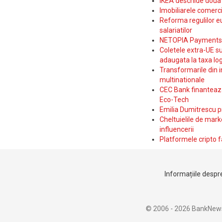
IKEA deschide doua p
Imobiliarele comerc
Reforma regulilor e
salariatilor
NETOPIA Payments a 
Coletele extra-UE su
adaugata la taxa log
Transformarile din i
multinationale
CEC Bank finanteaza 
Eco-Tech
Emilia Dumitrescu p
Cheltuielile de marke
influencerii
Platformele cripto f
Informațiile despre
© 2006 - 2026 BankNew