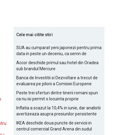
Cele mai citite stiri
SUA au cumparat yeni japonezi pentru prima
data in peste un deceniu, ca semn de
prietenie
Accor deschide primul sau hotel din Oradea
sub brandul Mercure
Banca de Investitii si Dezvoltare a trecut de
evaluarea pe piloni a Comisiei Europene
Peste trei sferturi dintre tinerii romani spun
ca nu isi permit o locuinta proprie
e
Inflatia a scazut la 10,4% in iunie, dar analistii
avertizeaza asupra presiunilor persistente
pentru IMM-uri
IKEA deschide doua puncte de servicii in
ntru
centrul comercial Grand Arena din sudul