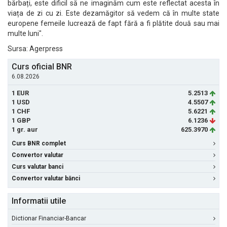
bărbați, este dificil să ne imaginăm cum este reflectat acesta în
viața de zi cu zi. Este dezamăgitor să vedem că în multe state
europene femeile lucrează de fapt fără a fi plătite două sau mai
multe luni".
Sursa: Agerpress
Curs oficial BNR
6.08.2026
1 EUR
5.2513
1 USD
4.5507
1 CHF
5.6221
1 GBP
6.1236
1 gr. aur
625.3970
Curs BNR complet
Convertor valutar
Curs valutar banci
Convertor valutar bănci
Informatii utile
Dictionar Financiar-Bancar