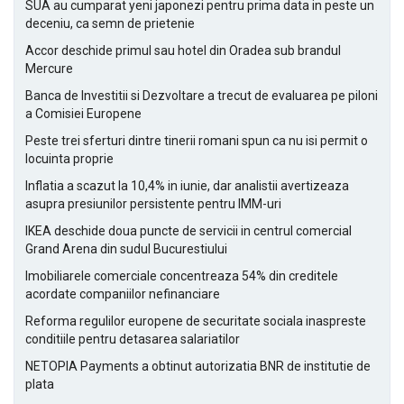
SUA au cumparat yeni japonezi pentru prima data in peste un
deceniu, ca semn de prietenie
Accor deschide primul sau hotel din Oradea sub brandul
Mercure
Banca de Investitii si Dezvoltare a trecut de evaluarea pe piloni
a Comisiei Europene
Peste trei sferturi dintre tinerii romani spun ca nu isi permit o
locuinta proprie
Inflatia a scazut la 10,4% in iunie, dar analistii avertizeaza
asupra presiunilor persistente pentru IMM-uri
IKEA deschide doua puncte de servicii in centrul comercial
Grand Arena din sudul Bucurestiului
Imobiliarele comerciale concentreaza 54% din creditele
acordate companiilor nefinanciare
Reforma regulilor europene de securitate sociala inaspreste
conditiile pentru detasarea salariatilor
NETOPIA Payments a obtinut autorizatia BNR de institutie de
plata