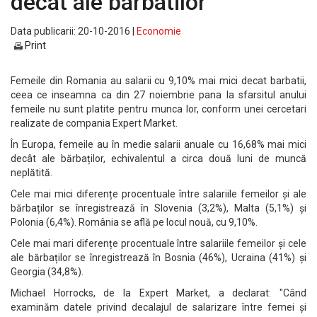
decat ale barbatilor
Data publicarii: 20-10-2016 |
Economie
Print
Femeile din Romania au salarii cu 9,10% mai mici decat barbatii,
ceea ce inseamna ca din 27 noiembrie pana la sfarsitul anului
femeile nu sunt platite pentru munca lor, conform unei cercetari
realizate de compania Expert Market.
În Europa, femeile au în medie salarii anuale cu 16,68% mai mici
decât ale bărbaților, echivalentul a circa două luni de muncă
neplătită.
Cele mai mici diferențe procentuale între salariile femeilor și ale
bărbaților se înregistrează în Slovenia (3,2%), Malta (5,1%) și
Polonia (6,4%). România se află pe locul nouă, cu 9,10%.
Cele mai mari diferențe procentuale între salariile femeilor și cele
ale bărbaților se înregistrează în Bosnia (46%), Ucraina (41%) și
Georgia (34,8%).
Michael Horrocks, de la Expert Market, a declarat: "Când
examinăm datele privind decalajul de salarizare între femei și