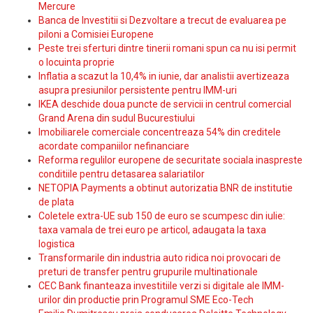
Mercure
Banca de Investitii si Dezvoltare a trecut de evaluarea pe
piloni a Comisiei Europene
Peste trei sferturi dintre tinerii romani spun ca nu isi permit
o locuinta proprie
Inflatia a scazut la 10,4% in iunie, dar analistii avertizeaza
asupra presiunilor persistente pentru IMM-uri
IKEA deschide doua puncte de servicii in centrul comercial
Grand Arena din sudul Bucurestiului
Imobiliarele comerciale concentreaza 54% din creditele
acordate companiilor nefinanciare
Reforma regulilor europene de securitate sociala inaspreste
conditiile pentru detasarea salariatilor
NETOPIA Payments a obtinut autorizatia BNR de institutie
de plata
Coletele extra-UE sub 150 de euro se scumpesc din iulie:
taxa vamala de trei euro pe articol, adaugata la taxa
logistica
Transformarile din industria auto ridica noi provocari de
preturi de transfer pentru grupurile multinationale
CEC Bank finanteaza investitiile verzi si digitale ale IMM-
urilor din productie prin Programul SME Eco-Tech