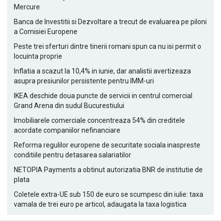
Mercure
Banca de Investitii si Dezvoltare a trecut de evaluarea pe piloni
a Comisiei Europene
Peste trei sferturi dintre tinerii romani spun ca nu isi permit o
locuinta proprie
Inflatia a scazut la 10,4% in iunie, dar analistii avertizeaza
asupra presiunilor persistente pentru IMM-uri
IKEA deschide doua puncte de servicii in centrul comercial
Grand Arena din sudul Bucurestiului
Imobiliarele comerciale concentreaza 54% din creditele
acordate companiilor nefinanciare
Reforma regulilor europene de securitate sociala inaspreste
conditiile pentru detasarea salariatilor
NETOPIA Payments a obtinut autorizatia BNR de institutie de
plata
Coletele extra-UE sub 150 de euro se scumpesc din iulie: taxa
vamala de trei euro pe articol, adaugata la taxa logistica