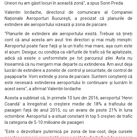
Uneori nu am găsit locuri în această zonă", a spus Sorin Preda.
Valentin Iordache, directorul de comunicare al Companiei
Naționale Aeroporturi București, a precizat că planurile de
extindere ale aeroportului vizează și zona de parcare.
"Planurile de extindere ale aeroportului există...Trebuie să țineți
cont că anul acesta am avut trei directori și mai mulți miniștri.
Aeroportul poate face față și la un trafic mai mare, așa cum este
el acum. Desigur, cu condiția ca vârfurile de trafic să fie aplatizate,
adică să existe o uniformitate pe tot parcursul zilei. Asta nu
înseamnă că nu mergem mai departe cu extinderea. Am avut deja
lucrări de extindere a zonelor de control și securitate, de control de
pașapoarte. Vom extinde și zona de parcare. Suntem conștienți că
este necesară extinderea aeroportului în continuare și lucrăm în
acest sens", a afirmat Valentin Iordache.
Acesta a subliniat că, în primele 10 luni din 2016, aeroportul 'Henri
Coandă' a înregistrat o creștere medie de 18% a traficului de
pasageri față de anul 2015, cu un avans de peste 21% în luna
octombrie. Aeroportul s-a situat constant în top 5 creșteri de trafic
la categoria de 5-10 milioane de pasageri.
"Este o dezvoltare puternică pe zona de low-cost, deja cursele