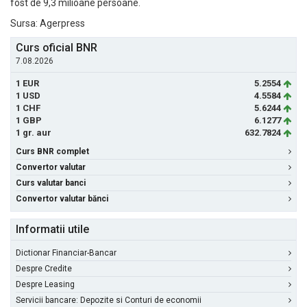
fost de 9,3 milioane persoane.
Sursa: Agerpress
Curs oficial BNR
7.08.2026
1 EUR
5.2554
1 USD
4.5584
1 CHF
5.6244
1 GBP
6.1277
1 gr. aur
632.7824
Curs BNR complet
Convertor valutar
Curs valutar banci
Convertor valutar bănci
Informatii utile
Dictionar Financiar-Bancar
Despre Credite
Despre Leasing
Servicii bancare: Depozite si Conturi de economii