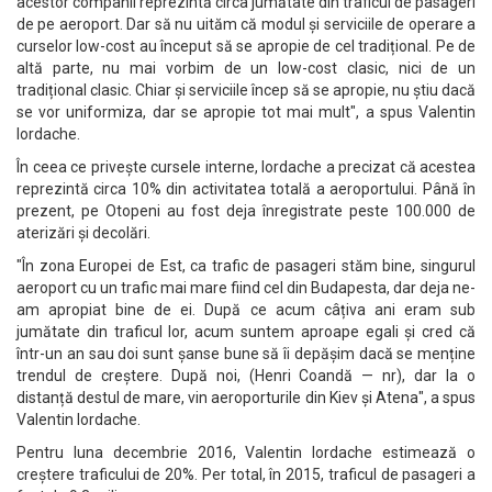
acestor companii reprezintă circa jumătate din traficul de pasageri
de pe aeroport. Dar să nu uităm că modul și serviciile de operare a
curselor low-cost au început să se apropie de cel tradițional. Pe de
altă parte, nu mai vorbim de un low-cost clasic, nici de un
tradițional clasic. Chiar și serviciile încep să se apropie, nu știu dacă
se vor uniformiza, dar se apropie tot mai mult", a spus Valentin
Iordache.
În ceea ce privește cursele interne, Iordache a precizat că acestea
reprezintă circa 10% din activitatea totală a aeroportului. Până în
prezent, pe Otopeni au fost deja înregistrate peste 100.000 de
aterizări și decolări.
"În zona Europei de Est, ca trafic de pasageri stăm bine, singurul
aeroport cu un trafic mai mare fiind cel din Budapesta, dar deja ne-
am apropiat bine de ei. După ce acum câțiva ani eram sub
jumătate din traficul lor, acum suntem aproape egali și cred că
într-un an sau doi sunt șanse bune să îi depășim dacă se menține
trendul de creștere. După noi, (Henri Coandă — nr), dar la o
distanță destul de mare, vin aeroporturile din Kiev și Atena", a spus
Valentin Iordache.
Pentru luna decembrie 2016, Valentin Iordache estimează o
creștere traficului de 20%. Per total, în 2015, traficul de pasageri a