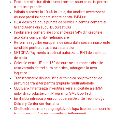
Peste trei sferturi dintre tinerii romani spun ca nu isi permit
o locuinta proprie
Inflatia a scazut la 10,4% in iunie, dar analistii avertizeaza
asupra presiunilor persistente pentru IMM-uri
IKEA deschide doua puncte de servicii in centrul comercial
Grand Arena din sudul Bucurestiului
Imobiliarele comerciale concentreaza 54% din creditele
acordate companiilor nefinanciare
Reforma regulilor europene de securitate sociala inaspreste
conditiile pentru detasarea salariatilor
NETOPIA Payments a obtinut autorizatia BNR de institutie
de plata
Coletele extra-UE sub 150 de euro se scumpesc din iulie:
taxa vamala de trei euro pe articol, adaugata la taxa
logistica
Transformarile din industria auto ridica noi provocari de
preturi de transfer pentru grupurile multinationale
CEC Bank finanteaza investitiile verzi si digitale ale IMM-
urilor din productie prin Programul SME Eco-Tech
Emilia Dumitrescu preia conducerea Deloitte Technology
Delivery Center din Romania
Cheltuielile de marketing digital, sub lupa fiscului: companiile
trebuie sa justifice colaborarile cu influencerii