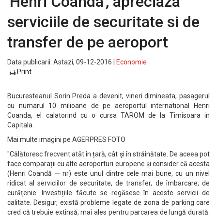
'Henri Coanda', apreciaza
serviciile de securitate si de
transfer de pe aeroport
Data publicarii: Astazi, 09-12-2016 |
Economie
Print
Bucuresteanul Sorin Preda a devenit, vineri dimineata, pasagerul
cu numarul 10 milioane de pe aeroportul international Henri
Coanda, el calatorind cu o cursa TAROM de la Timisoara in
Capitala.
Mai multe imagini pe AGERPRES FOTO
"Călătoresc frecvent atât în țară, cât și în străinătate. De aceea pot
face comparații cu alte aeroporturi europene și consider că acesta
(Henri Coandă — nr) este unul dintre cele mai bune, cu un nivel
ridicat al serviciilor de securitate, de transfer, de îmbarcare, de
curățenie. Investițiile făcute se regăsesc în aceste servicii de
calitate. Desigur, există probleme legate de zona de parking care
cred că trebuie extinsă, mai ales pentru parcarea de lungă durată.