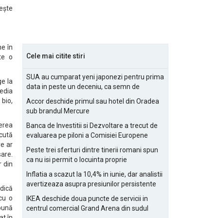
rește
e în
Cele mai citite stiri
te o
SUA au cumparat yeni japonezi pentru prima
ge la
data in peste un deceniu, ca semn de
uedia
prietenie
 bio,
Accor deschide primul sau hotel din Oradea
sub brandul Mercure
rerea
Banca de Investitii si Dezvoltare a trecut de
ăcută
evaluarea pe piloni a Comisiei Europene
re ar
Peste trei sferturi dintre tinerii romani spun
sare.
ca nu isi permit o locuinta proprie
r din
Inflatia a scazut la 10,4% in iunie, dar analistii
avertizeaza asupra presiunilor persistente
adică
pentru IMM-uri
 cu o
IKEA deschide doua puncte de servicii in
bună
centrul comercial Grand Arena din sudul
at în