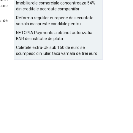
Bucurestiului
Imobiliarele comerciale concentreaza 54%
care
din creditele acordate companiilor
nefinanciare
Reforma regulilor europene de securitate
și de
sociala inaspreste conditiile pentru
detasarea salariatilor
NETOPIA Payments a obtinut autorizatia
BNR de institutie de plata
Coletele extra-UE sub 150 de euro se
scumpesc din iulie: taxa vamala de trei euro
pe articol, adaugata la taxa logistica