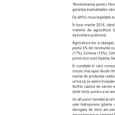
"Amenințarea pentru fermi
garanția exploatațiilor să
De altfel, noua legislație eu
În luna martie 2014, când
materie de agricultură b
dezvoltare puternică.
Agricultura bio a câștiga
peste 6% din terenurile cu
(17%), Estonia (16%), Cehi
primii cinci sunt Spania, It
În condițiile în care cons
crește mai rapid decât ritm
numai de producția realiza
urma să se aplice începând
Astfel, caietul de sarcini 
țările terțe, pentru a se a
Un alt punct sensibil al ref
cele hidroponice (plante c
derogare de zece ani pen
aprovizionare cu semințe b