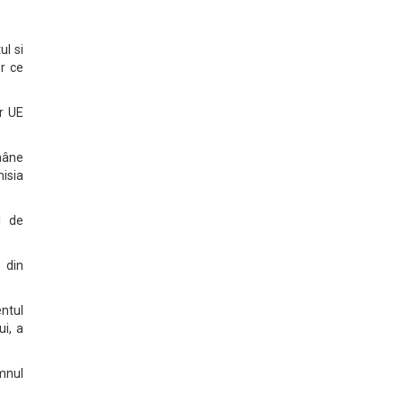
ul si
or ce
or UE
mâne
misia
l de
 din
ntul
i, a
mnul