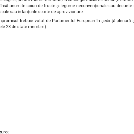
 însă anumite soiuri de fructe și legume neconvenționale sau desuete 
locale sau în lanțurile scurte de aprovizionare.
compromisul trebuie votat de Parlamentul European în ședință plenară 
cele 28 de state membre).
s.ro: