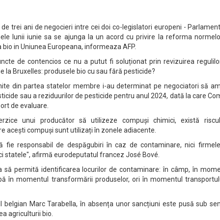
e trei ani de negocieri intre cei doi co-legislatori europeni - Parlament
inele lunii iunie sa se ajunga la un acord cu privire la reforma normel
 bio in Uniunea Europeana, informeaza AFP.
uncte de contencios ce nu a putut fi soluționat prin revizuirea regulil
e la Bruxelles: produsele bio cu sau fără pesticide?
enite din partea statelor membre i-au determinat pe negociatori să a
ticide sau a reziduurilor de pesticide pentru anul 2024, dată la care Co
ort de evaluare.
erzice unui producător să utilizeze compuși chimici, există riscu
e acești compuși sunt utilizați în zonele adiacente.
ă fie responsabil de despăgubiri în caz de contaminare, nici firmele
ci statele", afirmă eurodeputatul francez José Bové.
 să permită identificarea locurilor de contaminare: în câmp, în mome
ă în momentul transformării produselor, ori în momentul transportulu
l belgian Marc Tarabella, în absența unor sancțiuni este pusă sub se
ea agriculturii bio.