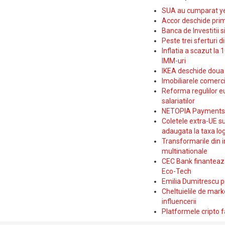
SUA au cumparat yen
Accor deschide prim
Banca de Investitii 
Peste trei sferturi d
Inflatia a scazut la 
IMM-uri
IKEA deschide doua p
Imobiliarele comerc
Reforma regulilor e
salariatilor
NETOPIA Payments a 
Coletele extra-UE su
adaugata la taxa log
Transformarile din i
multinationale
CEC Bank finanteaza 
Eco-Tech
Emilia Dumitrescu p
Cheltuielile de marke
influencerii
Platformele cripto f