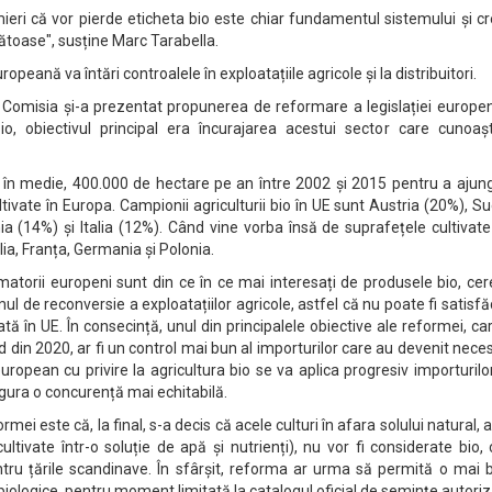
eri că vor pierde eticheta bio este chiar fundamentul sistemului și c
nătoase", susține Marc Tarabella.
ropeană va întări controalele în exploatațiile agricole și la distribuitori.
 Comisia și-a prezentat propunerea de reformare a legislației europen
io, obiectivul principal era încurajarea acestui sector care cunoaș
t, în medie, 400.000 de hectare pe an între 2002 și 2015 pentru a ajun
ltivate în Europa. Campionii agriculturii bio în UE sunt Austria (20%), S
a (14%) și Italia (12%). Când vine vorba însă de suprafețele cultivate
alia, Franța, Germania și Polonia.
umatorii europeni sunt din ce în ce mai interesați de produsele bio, ce
ul de reconversie a exploatațiilor agricole, astfel că nu poate fi satisf
tă în UE. În consecință, unul din principalele obiective ale reformei, ca
 din 2020, ar fi un control mai bun al importurilor care au devenit nece
european cu privire la agricultura bio se va aplica progresiv importurilo
sigura o concurență mai echitabilă.
ormei este că, la final, s-a decis că acele culturi în afara solului natural, 
ultivate într-o soluție de apă și nutrienți), nu vor fi considerate bio,
tru țările scandinave. În sfârșit, reforma ar urma să permită o mai 
iologice, pentru moment limitată la catalogul oficial de semințe autoriz