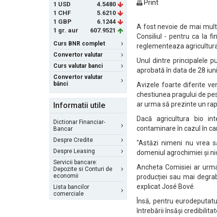
Print
1 USD
4.5480
1 CHF
5.6210
1 GBP
6.1244
A fost nevoie de mai mult d
1 gr. aur
607.9521
Consiliul - pentru ca la f
Curs BNR complet
reglementeaza agricultura
Convertor valutar
Unul dintre principalele p
Curs valutar banci
aprobată în data de 28 iuni
Convertor valutar
bănci
Avizele foarte diferite v
chestiunea pragului de pes
ar urma să prezinte un rap
Informatii utile
Dacă agricultura bio int
Dictionar Financiar-
contaminare în cazul în car
Bancar
Despre Credite
"Astăzi nimeni nu vrea s
Despre Leasing
domeniul agrochimiei și ni
Servicii bancare:
Ancheta Comisiei ar urma
Depozite si Conturi de
economii
producției sau mai degrab
explicat José Bové.
Lista bancilor
comerciale
Însă, pentru eurodeputatu
întrebării însăși credibilitat