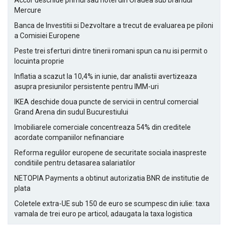
Accor deschide primul sau hotel din Oradea sub brandul
Mercure
Banca de Investitii si Dezvoltare a trecut de evaluarea pe piloni
a Comisiei Europene
Peste trei sferturi dintre tinerii romani spun ca nu isi permit o
locuinta proprie
Inflatia a scazut la 10,4% in iunie, dar analistii avertizeaza
asupra presiunilor persistente pentru IMM-uri
IKEA deschide doua puncte de servicii in centrul comercial
Grand Arena din sudul Bucurestiului
Imobiliarele comerciale concentreaza 54% din creditele
acordate companiilor nefinanciare
Reforma regulilor europene de securitate sociala inaspreste
conditiile pentru detasarea salariatilor
NETOPIA Payments a obtinut autorizatia BNR de institutie de
plata
Coletele extra-UE sub 150 de euro se scumpesc din iulie: taxa
vamala de trei euro pe articol, adaugata la taxa logistica