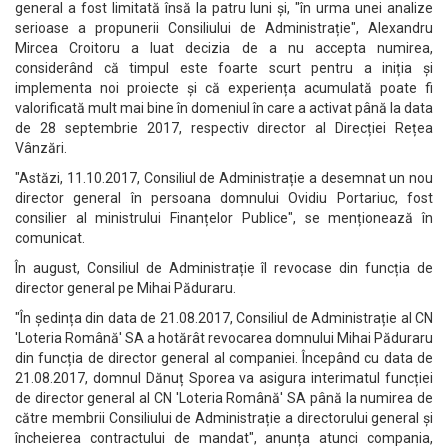
general a fost limitată însă la patru luni și, "în urma unei analize
serioase a propunerii Consiliului de Administrație", Alexandru
Mircea Croitoru a luat decizia de a nu accepta numirea,
considerând că timpul este foarte scurt pentru a iniția și
implementa noi proiecte și că experiența acumulată poate fi
valorificată mult mai bine în domeniul în care a activat până la data
de 28 septembrie 2017, respectiv director al Direcției Rețea
Vânzări.
"Astăzi, 11.10.2017, Consiliul de Administrație a desemnat un nou
director general în persoana domnului Ovidiu Portariuc, fost
consilier al ministrului Finanțelor Publice", se menționează în
comunicat.
În august, Consiliul de Administrație îl revocase din funcția de
director general pe Mihai Păduraru.
"În ședința din data de 21.08.2017, Consiliul de Administrație al CN
'Loteria Română' SA a hotărât revocarea domnului Mihai Păduraru
din funcția de director general al companiei. Începând cu data de
21.08.2017, domnul Dănuț Sporea va asigura interimatul funcției
de director general al CN 'Loteria Română' SA până la numirea de
către membrii Consiliului de Administrație a directorului general și
încheierea contractului de mandat", anunța atunci compania,