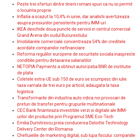
Peste trei sferturi dintre tinerii romani spun ca nu isi permit
o locuinta proprie
Inflatia a scazut la 10,4% in iunie, dar analistii avertizeaza
asupra presiunilor persistente pentru IMM-uri
IKEA deschide doua puncte de servicii in centrul comercial
Grand Arena din sudul Bucurestiului
Imobiliarele comerciale concentreaza 54% din creditele
acordate companiilor nefinanciare
Reforma regulilor europene de securitate sociala inaspreste
conditiile pentru detasarea salariatilor
NETOPIA Payments a obtinut autorizatia BNR de institutie
de plata
Coletele extra-UE sub 150 de euro se scumpesc din iulie:
taxa vamala de trei euro pe articol, adaugata la taxa
logistica
Transformarile din industria auto ridica noi provocari de
preturi de transfer pentru grupurile multinationale
CEC Bank finanteaza investitiile verzi si digitale ale IMM-
urilor din productie prin Programul SME Eco-Tech
Emilia Dumitrescu preia conducerea Deloitte Technology
Delivery Center din Romania
Cheltuielile de marketing digital, sub lupa fiscului: companiile