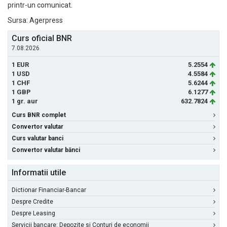
printr-un comunicat.
Sursa: Agerpress
Curs oficial BNR
7.08.2026
1 EUR
5.2554
1 USD
4.5584
1 CHF
5.6244
1 GBP
6.1277
1 gr. aur
632.7824
Curs BNR complet
Convertor valutar
Curs valutar banci
Convertor valutar bănci
Informatii utile
Dictionar Financiar-Bancar
Despre Credite
Despre Leasing
Servicii bancare: Depozite si Conturi de economii