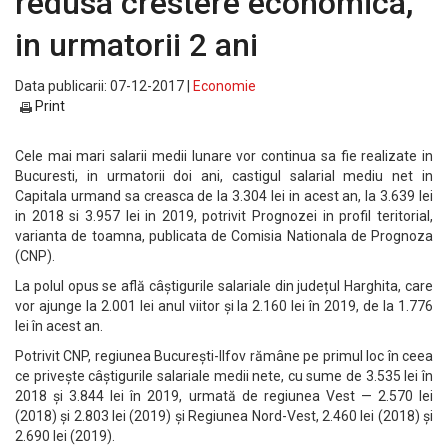
redusa crestere economica,
in urmatorii 2 ani
Data publicarii: 07-12-2017 |
Economie
Print
Cele mai mari salarii medii lunare vor continua sa fie realizate in
Bucuresti, in urmatorii doi ani, castigul salarial mediu net in
Capitala urmand sa creasca de la 3.304 lei in acest an, la 3.639 lei
in 2018 si 3.957 lei in 2019, potrivit Prognozei in profil teritorial,
varianta de toamna, publicata de Comisia Nationala de Prognoza
(CNP).
La polul opus se află câștigurile salariale din județul Harghita, care
vor ajunge la 2.001 lei anul viitor și la 2.160 lei în 2019, de la 1.776
lei în acest an.
Potrivit CNP, regiunea București-Ilfov rămâne pe primul loc în ceea
ce privește câștigurile salariale medii nete, cu sume de 3.535 lei în
2018 și 3.844 lei în 2019, urmată de regiunea Vest — 2.570 lei
(2018) și 2.803 lei (2019) și Regiunea Nord-Vest, 2.460 lei (2018) și
2.690 lei (2019).