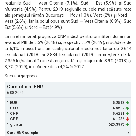
regiunile Sud — Vest Oltenia (7,1%), Sud — Est (5,9%) și Sud
Muntenia (4,9%). Pentru 2019, regiunile cu cele mai scăzute rate
ale șomajului rămân București — Ilfov (1,3%), Vest (2%) și Nord —
Vest (2,6%), iar la polul opus sunt Sud — Vest Oltenia (6,8%), Sud
Est (5,6%) și Nord — Est (4,9%).
La nivel național, prognoza CNP indică pentru următorii doi ani un
avans al PIB de 5,5% (2018) și, respectiv 5,7% (2019), în scădere de
la 6,1% în acest an, un câștig salarial mediu net lunar de 2.614
lei/salariat (2018) și 2.834 lei/salariat (2019), în creștere de la
2.355 lei/salariat în acest an și o rată a șomajului de 3,9% (2018) și
3,7% (2019), în scădere de la 4,2% în 2017.
Sursa: Agerpress
Curs oficial BNR
6.08.2026
1 EUR
5.2513
1 USD
4.5507
1 CHF
5.6221
1 GBP
6.1236
1 gr. aur
625.3970
Curs BNR complet