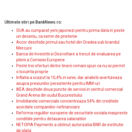
Ultimele stiri pe BankNews.ro:
SUA au cumparat yeni japonezi pentru prima data in peste
un deceniu, ca semn de prietenie
Accor deschide primul sau hotel din Oradea sub brandul
Mercure
Banca de Investitii si Dezvoltare a trecut de evaluarea pe
piloni a Comisiei Europene
Peste trei sferturi dintre tinerii romani spun ca nu isi permit
o locuinta proprie
Inflatia a scazut la 10,4% in iunie, dar analistii avertizeaza
asupra presiunilor persistente pentru IMM-uri
IKEA deschide doua puncte de servicii in centrul comercial
Grand Arena din sudul Bucurestiului
Imobiliarele comerciale concentreaza 54% din creditele
acordate companiilor nefinanciare
Reforma regulilor europene de securitate sociala inaspreste
conditiile pentru detasarea salariatilor
NETOPIA Payments a obtinut autorizatia BNR de institutie
de plata