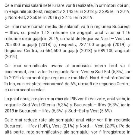
Cele mai mici salarii nete lunare vor fi realizate, în următorii doi ani,
în Regiunile Sud-Est, respectiv 2.143 lei în 2018 și 2.295 lei în 2019,
și Nord-Est, 2.250 lei în 2018 și 2.415 lei în 2019.
Cel mai mare număr mediu de salariați va fi în regiunea București
— Ilfov, cu peste 1,12 milioane de angajați anul viitor și 1.16
milioane de angajați în 2019, urmată de Regiunea Nord — Vest, cu
705.300 angajați (2018) și, respectiv, 732.100 angajați (2019) și
Regiunea Centru, cu 664.500 angajați (2018) și 689.100 angajați
(2019).
Cel mai semnificativ avans al produsului intern brut va fi
consemnat, anul viitor, în regiunile Nord-Vest și Sud-Est (5,8%), iar
în 2019 clasamentul pe regiuni se modifică, Nord-Vest rămânând
în top, cu o creștere economică de 6%, urmată de regiunea Centru,
cu un procent similar.
La polul opus, creșteri mai mici ale PIB vor fi realizate, anul viitor, în
regiunile Sud-Vest Oltenia (5,3%) și București — Ilfov (5,3%) iar în
2019 în București — Ilfov (5,3%) și Sud—Est și Vest (5,6%).
Cele mai reduse rate ale șomajului anul viitor vor fi în regiunile
București — Ilfov (1,4%), Vest (2,1%) și Nord — Vest (2,7%). Pe de
altă parte, rate semnificative ale șomajului vor fi înregistrate în