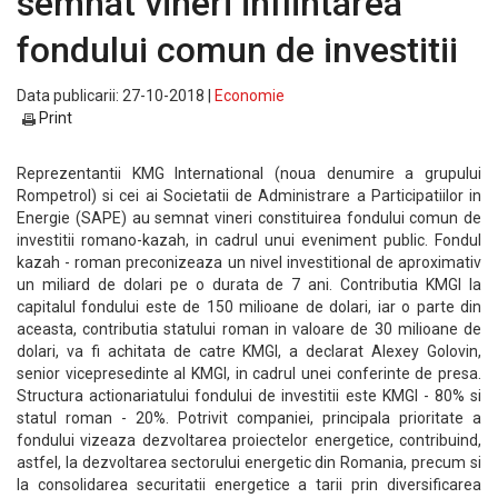
semnat vineri infiintarea
fondului comun de investitii
Data publicarii: 27-10-2018 |
Economie
Print
Reprezentantii KMG International (noua denumire a grupului
Rompetrol) si cei ai Societatii de Administrare a Participatiilor in
Energie (SAPE) au semnat vineri constituirea fondului comun de
investitii romano-kazah, in cadrul unui eveniment public. Fondul
kazah - roman preconizeaza un nivel investitional de aproximativ
un miliard de dolari pe o durata de 7 ani. Contributia KMGI la
capitalul fondului este de 150 milioane de dolari, iar o parte din
aceasta, contributia statului roman in valoare de 30 milioane de
dolari, va fi achitata de catre KMGI, a declarat Alexey Golovin,
senior vicepresedinte al KMGI, in cadrul unei conferinte de presa.
Structura actionariatului fondului de investitii este KMGI - 80% si
statul roman - 20%. Potrivit companiei, principala prioritate a
fondului vizeaza dezvoltarea proiectelor energetice, contribuind,
astfel, la dezvoltarea sectorului energetic din Romania, precum si
la consolidarea securitatii energetice a tarii prin diversificarea