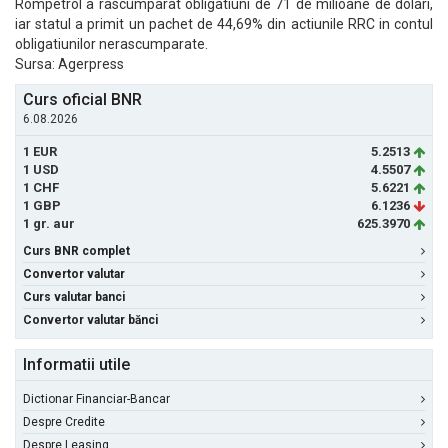
Rompetrol a rascumparat obligatiuni de 71 de milioane de dolari,
iar statul a primit un pachet de 44,69% din actiunile RRC in contul
obligatiunilor nerascumparate.
Sursa: Agerpress
Curs oficial BNR
6.08.2026
1 EUR
5.2513
1 USD
4.5507
1 CHF
5.6221
1 GBP
6.1236
1 gr. aur
625.3970
Curs BNR complet
Convertor valutar
Curs valutar banci
Convertor valutar bănci
Informatii utile
Dictionar Financiar-Bancar
Despre Credite
Despre Leasing