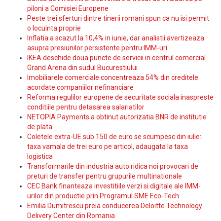
piloni a Comisiei Europene
Peste trei sferturi dintre tinerii romani spun ca nu isi permit
o locuinta proprie
Inflatia a scazut la 10,4% in iunie, dar analistii avertizeaza
asupra presiunilor persistente pentru IMM-uri
IKEA deschide doua puncte de servicii in centrul comercial
Grand Arena din sudul Bucurestiului
Imobiliarele comerciale concentreaza 54% din creditele
acordate companiilor nefinanciare
Reforma regulilor europene de securitate sociala inaspreste
conditiile pentru detasarea salariatilor
NETOPIA Payments a obtinut autorizatia BNR de institutie
de plata
Coletele extra-UE sub 150 de euro se scumpesc din iulie:
taxa vamala de trei euro pe articol, adaugata la taxa
logistica
Transformarile din industria auto ridica noi provocari de
preturi de transfer pentru grupurile multinationale
CEC Bank finanteaza investitiile verzi si digitale ale IMM-
urilor din productie prin Programul SME Eco-Tech
Emilia Dumitrescu preia conducerea Deloitte Technology
Delivery Center din Romania