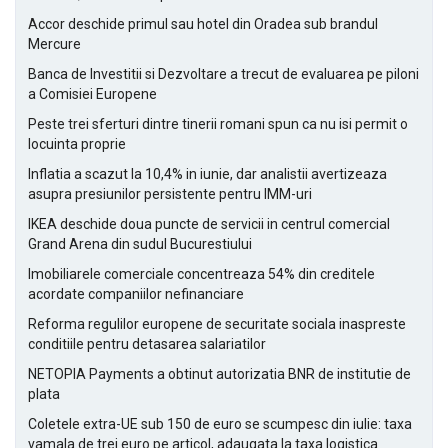
Accor deschide primul sau hotel din Oradea sub brandul
Mercure
Banca de Investitii si Dezvoltare a trecut de evaluarea pe piloni
a Comisiei Europene
Peste trei sferturi dintre tinerii romani spun ca nu isi permit o
locuinta proprie
Inflatia a scazut la 10,4% in iunie, dar analistii avertizeaza
asupra presiunilor persistente pentru IMM-uri
IKEA deschide doua puncte de servicii in centrul comercial
Grand Arena din sudul Bucurestiului
Imobiliarele comerciale concentreaza 54% din creditele
acordate companiilor nefinanciare
Reforma regulilor europene de securitate sociala inaspreste
conditiile pentru detasarea salariatilor
NETOPIA Payments a obtinut autorizatia BNR de institutie de
plata
Coletele extra-UE sub 150 de euro se scumpesc din iulie: taxa
vamala de trei euro pe articol, adaugata la taxa logistica