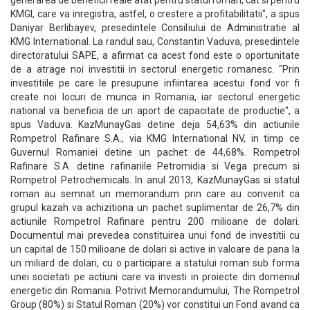
generarea de beneficii reale atat pentru statul roman, cat si pentru
KMGI, care va inregistra, astfel, o crestere a profitabilitatii", a spus
Daniyar Berlibayev, presedintele Consiliului de Administratie al
KMG International. La randul sau, Constantin Vaduva, presedintele
directoratului SAPE, a afirmat ca acest fond este o oportunitate
de a atrage noi investitii in sectorul energetic romanesc. "Prin
investitiile pe care le presupune infiintarea acestui fond vor fi
create noi locuri de munca in Romania, iar sectorul energetic
national va beneficia de un aport de capacitate de productie", a
spus Vaduva. KazMunayGas detine deja 54,63% din actiunile
Rompetrol Rafinare S.A., via KMG International NV, in timp ce
Guvernul Romaniei detine un pachet de 44,68%. Rompetrol
Rafinare S.A. detine rafinariile Petromidia si Vega precum si
Rompetrol Petrochemicals. In anul 2013, KazMunayGas si statul
roman au semnat un memorandum prin care au convenit ca
grupul kazah va achizitiona un pachet suplimentar de 26,7% din
actiunile Rompetrol Rafinare pentru 200 milioane de dolari.
Documentul mai prevedea constituirea unui fond de investitii cu
un capital de 150 milioane de dolari si active in valoare de pana la
un miliard de dolari, cu o participare a statului roman sub forma
unei societati pe actiuni care va investi in proiecte din domeniul
energetic din Romania. Potrivit Memorandumului, The Rompetrol
Group (80%) si Statul Roman (20%) vor constitui un Fond avand ca