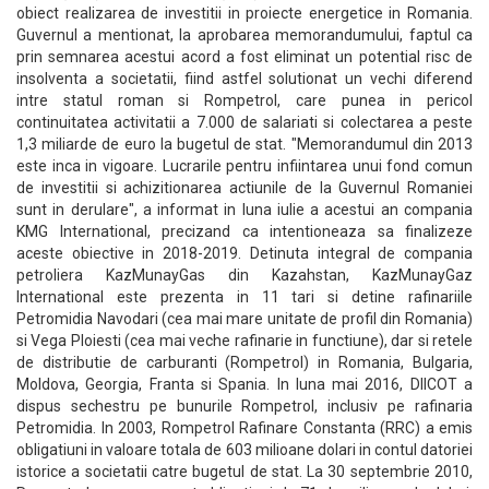
obiect realizarea de investitii in proiecte energetice in Romania.
Guvernul a mentionat, la aprobarea memorandumului, faptul ca
prin semnarea acestui acord a fost eliminat un potential risc de
insolventa a societatii, fiind astfel solutionat un vechi diferend
intre statul roman si Rompetrol, care punea in pericol
continuitatea activitatii a 7.000 de salariati si colectarea a peste
1,3 miliarde de euro la bugetul de stat. "Memorandumul din 2013
este inca in vigoare. Lucrarile pentru infiintarea unui fond comun
de investitii si achizitionarea actiunile de la Guvernul Romaniei
sunt in derulare", a informat in luna iulie a acestui an compania
KMG International, precizand ca intentioneaza sa finalizeze
aceste obiective in 2018-2019. Detinuta integral de compania
petroliera KazMunayGas din Kazahstan, KazMunayGaz
International este prezenta in 11 tari si detine rafinariile
Petromidia Navodari (cea mai mare unitate de profil din Romania)
si Vega Ploiesti (cea mai veche rafinarie in functiune), dar si retele
de distributie de carburanti (Rompetrol) in Romania, Bulgaria,
Moldova, Georgia, Franta si Spania. In luna mai 2016, DIICOT a
dispus sechestru pe bunurile Rompetrol, inclusiv pe rafinaria
Petromidia. In 2003, Rompetrol Rafinare Constanta (RRC) a emis
obligatiuni in valoare totala de 603 milioane dolari in contul datoriei
istorice a societatii catre bugetul de stat. La 30 septembrie 2010,