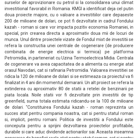
surselor de aprovizionare cu petrol si la consolidarea unui climat
investitional favorabil in Romania. KMGI a identificat deja cel putin
doua proiecte majore, cu o valoare a investitiilor care depaseste
200 de milioane de dolari, ce pot fi dezvoltate in cadrul Fondului
kazah - roman si care vor impacta pozitiv economia Romaniei, in
special, prin crearea directa a aproximativ doua mii de locuri de
munca. Unul dintre proiectele vizate de Fondul mixt de investitii se
refera la constructia unei centrale de cogenerare (de producere
combinata de energie electrica si termica) pe platforma
Petromidia, in parteneriat cu Uzina Termoelectrica Midia. Centrala
de cogenerare va avea capacitatea de a alimenta cu energie atat
orasul Navodari, cat si rafinaria Petromidia. Valoarea investitiei se
ridica la 120 de milioane de dolari si se estimeaza ca proiectul va fi
finalizat in 4 ani din momentul demararii. Un alt proiect se refera la
extinderea cu aproximativ 80 de statii a retelei de benzinarii pe
piata locala. Noile statii vor fi dezvoltate prin investitii de tip
greenfield, suma totala estimata ridicandu-se la 100 de milioane
de dolari. "Constituirea Fondului kazah - roman reprezinta un
succes atat pentru compania noastra, cat si pentru statul roman
si, implicit, pentru romani. Politica de investitii a Fondului este
conceputa pentru a sprijini dezvoltarea proiectelor profitabile,
durabile si care aduc dividende actionarilor sai. Aceasta inseamna