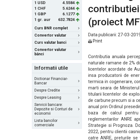
1 USD
4.5584
contributiei
1 CHF
5.6244
1 GBP
6.1277
(proiect M
1 gr. aur
632.7824
Curs BNR complet
Data publicarii: 27-03-2019
Convertor valutar
Print
Curs valutar banci
Convertor valutar
bănci
Contributia anuala percepu
naturale ramane de 2% din 
Informatii utile
licentelor acordate de Au
insa producatorii de ener
Dictionar Financiar-
termica in cogenerare, co
Bancar
marti seara de Ministerul 
Despre Credite
titularii licentelor de ex
Despre Leasing
de carbune precum si a cel
Servicii bancare:
anual prin Ordinul presedi
Depozite si Conturi de
baza de calcul pentru 
economii
reglementarilor ANRE apr
Lista bancilor
comerciale
Strategie si Prognoza. D
2022, pentru clientii casn
catre ANRE, preturile se 