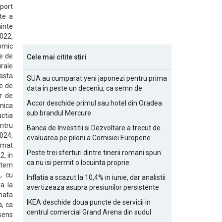
sport
ate a
ainte
2022,
nomic
se de
Cele mai citite stiri
rale
easta
SUA au cumparat yeni japonezi pentru prima
te de
data in peste un deceniu, ca semn de
r de
prietenie
Accor deschide primul sau hotel din Oradea
rmica
sub brandul Mercure
uctia
ntru
Banca de Investitii si Dezvoltare a trecut de
2024,
evaluarea pe piloni a Comisiei Europene
rimat
Peste trei sferturi dintre tinerii romani spun
2, in
ca nu isi permit o locuinta proprie
ntern
i, cu
Inflatia a scazut la 10,4% in iunie, dar analistii
a la
avertizeaza asupra presiunilor persistente
nata
pentru IMM-uri
IKEA deschide doua puncte de servicii in
a, ca
centrul comercial Grand Arena din sudul
sens