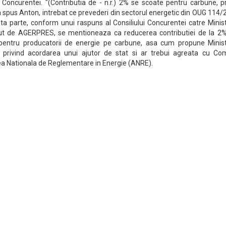
i Concurentei. "(Contributia de - n.r.) 2% se scoate pentru carbune, p
a spus Anton, intrebat ce prevederi din sectorul energetic din OUG 114
lta parte, conform unui raspuns al Consiliului Concurentei catre Minis
ut de AGERPRES, se mentioneaza ca reducerea contributiei de la 2%
 pentru producatorii de energie pe carbune, asa cum propune Minist
ni privind acordarea unui ajutor de stat si ar trebui agreata cu Com
ea Nationala de Reglementare in Energie (ANRE).