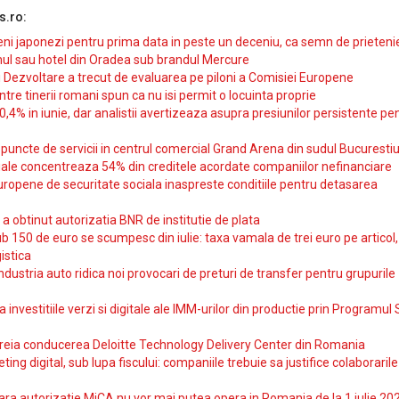
s.ro:
i japonezi pentru prima data in peste un deceniu, ca semn de prieteni
ul sau hotel din Oradea sub brandul Mercure
si Dezvoltare a trecut de evaluarea pe piloni a Comisiei Europene
intre tinerii romani spun ca nu isi permit o locuinta proprie
10,4% in iunie, dar analistii avertizeaza asupra presiunilor persistente pe
uncte de servicii in centrul comercial Grand Arena din sudul Bucurestiu
iale concentreaza 54% din creditele acordate companiilor nefinanciare
uropene de securitate sociala inaspreste conditiile pentru detasarea
obtinut autorizatia BNR de institutie de plata
b 150 de euro se scumpesc din iulie: taxa vamala de trei euro pe articol,
istica
ndustria auto ridica noi provocari de preturi de transfer pentru grupurile
investitiile verzi si digitale ale IMM-urilor din productie prin Programul
reia conducerea Deloitte Technology Delivery Center din Romania
ting digital, sub lupa fiscului: companiile trebuie sa justifice colaborarile
ara autorizatie MiCA nu vor mai putea opera in Romania de la 1 iulie 20