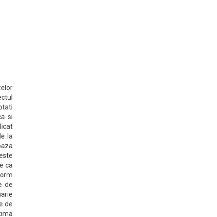
zelor
ectul
tati
a si
icat
de la
 baza
leste
ie ca
form
e de
arie
te de
ltima