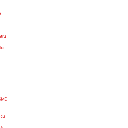
e
ntru
lui
 SME
 cu
26