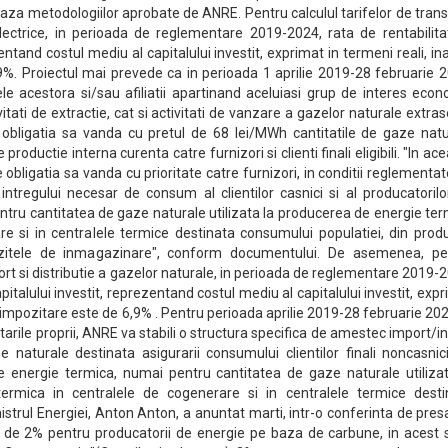
e baza metodologiilor aprobate de ANRE. Pentru calculul tarifelor de tran
 electrice, in perioada de reglementare 2019-2024, rata de rentabilit
zentand costul mediu al capitalului investit, exprimat in termeni reali, in
9%. Proiectul mai prevede ca in perioada 1 aprilie 2019-28 februarie 
ialele acestora si/sau afiliatii apartinand aceluiasi grup de interes eco
itati de extractie, cat si activitati de vanzare a gazelor naturale extra
 obligatia sa vanda cu pretul de 68 lei/MWh cantitatile de gaze natu
 productie interna curenta catre furnizori si clienti finali eligibili. "In ac
 obligatia sa vanda cu prioritate catre furnizori, in conditii reglementa
ntregului necesar de consum al clientilor casnici si al producatorilo
ntru cantitatea de gaze naturale utilizata la producerea de energie te
re si in centralele termice destinata consumului populatiei, din prod
zitele de inmagazinare", conform documentului. De asemenea, pe
port si distributie a gazelor naturale, in perioada de reglementare 2019-
apitalului investit, reprezentand costul mediu al capitalului investit, exp
e impozitare este de 6,9% . Pentru perioada aprilie 2019-28 februarie 202
rile proprii, ANRE va stabili o structura specifica de amestec import/i
 naturale destinata asigurarii consumului clientilor finali noncasnic
e energie termica, numai pentru cantitatea de gaze naturale utilizat
ermica in centralele de cogenerare si in centralele termice desti
istrul Energiei, Anton Anton, a anuntat marti, intr-o conferinta de pres
ia de 2% pentru producatorii de energie pe baza de carbune, in acest 