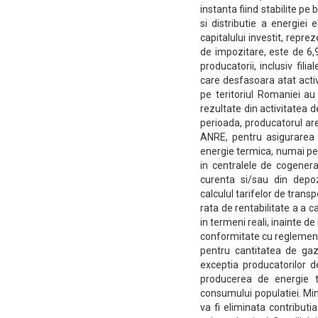
instanta fiind stabilite p
si distributie a energiei
capitalului investit, repre
de impozitare, este de 6,
producatorii, inclusiv fil
care desfasoara atat activ
pe teritoriul Romaniei au
rezultate din activitatea de
perioada, producatorul are
ANRE, pentru asigurarea i
energie termica, numai pe
in centralele de cogenera
curenta si/sau din depo
calculul tarifelor de trans
rata de rentabilitate a a c
in termeni reali, inainte d
conformitate cu reglementa
pentru cantitatea de gaze
exceptia producatorilor d
producerea de energie t
consumului populatiei. Min
va fi eliminata contribut