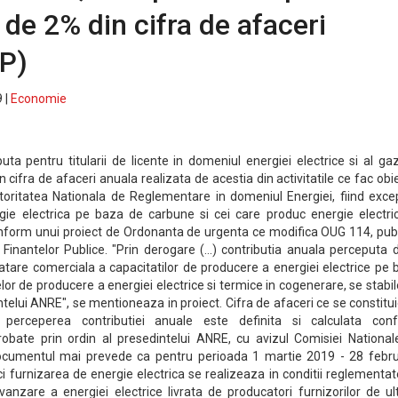
 de 2% din cifra de afaceri
FP)
 |
Economie
ta pentru titularii de licente in domeniul energiei electrice si al ga
cifra de afaceri anuala realizata de acestia din activitatile ce fac obi
toritatea Nationala de Reglementare in domeniul Energiei, fiind excep
gie electrica pe baza de carbune si cei care produc energie electric
nform unui proiect de Ordonanta de urgenta ce modifica OUG 114, publ
Finantelor Publice. "Prin derogare (...) contributia anuala perceputa 
ploatare comerciala a capacitatilor de producere a energiei electrice pe
or de producere a energiei electrice si termice in cogenerare, se stabi
ntelui ANRE", se mentioneaza in proiect. Cifra de afaceri ce se constitu
perceperea contributiei anuale este definita si calculata con
obate prin ordin al presedintelui ANRE, cu avizul Comisiei National
ocumentul mai prevede ca pentru perioada 1 martie 2019 - 28 febru
ici furnizarea de energie electrica se realizeaza in conditii reglementa
vanzare a energiei electrice livrata de producatori furnizorilor de u