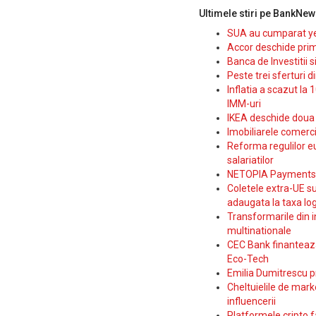
Ultimele stiri pe BankNew
SUA au cumparat yen
Accor deschide prim
Banca de Investitii 
Peste trei sferturi d
Inflatia a scazut la 
IMM-uri
IKEA deschide doua p
Imobiliarele comerc
Reforma regulilor e
salariatilor
NETOPIA Payments a 
Coletele extra-UE su
adaugata la taxa log
Transformarile din i
multinationale
CEC Bank finanteaza 
Eco-Tech
Emilia Dumitrescu p
Cheltuielile de marke
influencerii
Platformele cripto f