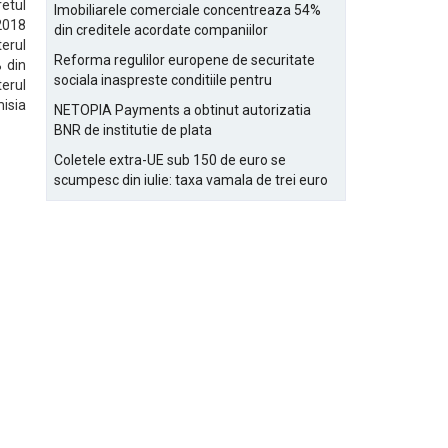
Bucurestiului
retul
Imobiliarele comerciale concentreaza 54%
/2018
din creditele acordate companiilor
terul
nefinanciare
Reforma regulilor europene de securitate
 din
sociala inaspreste conditiile pentru
erul
detasarea salariatilor
isia
NETOPIA Payments a obtinut autorizatia
BNR de institutie de plata
Coletele extra-UE sub 150 de euro se
scumpesc din iulie: taxa vamala de trei euro
pe articol, adaugata la taxa logistica