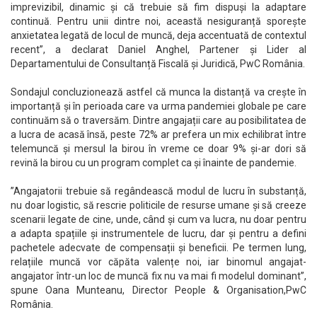
imprevizibil, dinamic și că trebuie să fim dispuși la adaptare
continuă. Pentru unii dintre noi, această nesiguranță sporește
anxietatea legată de locul de muncă, deja accentuată de contextul
recent”, a declarat Daniel Anghel, Partener și Lider al
Departamentului de Consultanță Fiscală și Juridică, PwC România.
Sondajul concluzionează astfel că munca la distanță va crește în
importanță și în perioada care va urma pandemiei globale pe care
continuăm să o traversăm. Dintre angajații care au posibilitatea de
a lucra de acasă însă, peste 72% ar prefera un mix echilibrat între
telemuncă și mersul la birou în vreme ce doar 9% și-ar dori să
revină la birou cu un program complet ca și înainte de pandemie.
”Angajatorii trebuie să regândească modul de lucru în substanță,
nu doar logistic, să rescrie politicile de resurse umane și să creeze
scenarii legate de cine, unde, când și cum va lucra, nu doar pentru
a adapta spațiile și instrumentele de lucru, dar și pentru a defini
pachetele adecvate de compensații și beneficii. Pe termen lung,
relațiile muncă vor căpăta valențe noi, iar binomul angajat-
angajator într-un loc de muncă fix nu va mai fi modelul dominant”,
spune Oana Munteanu, Director People & Organisation,PwC
România.