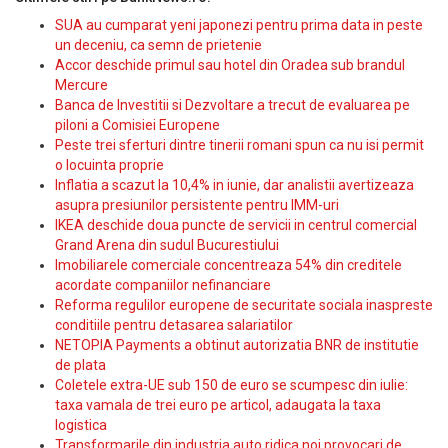
SUA au cumparat yeni japonezi pentru prima data in peste
un deceniu, ca semn de prietenie
Accor deschide primul sau hotel din Oradea sub brandul
Mercure
Banca de Investitii si Dezvoltare a trecut de evaluarea pe
piloni a Comisiei Europene
Peste trei sferturi dintre tinerii romani spun ca nu isi permit
o locuinta proprie
Inflatia a scazut la 10,4% in iunie, dar analistii avertizeaza
asupra presiunilor persistente pentru IMM-uri
IKEA deschide doua puncte de servicii in centrul comercial
Grand Arena din sudul Bucurestiului
Imobiliarele comerciale concentreaza 54% din creditele
acordate companiilor nefinanciare
Reforma regulilor europene de securitate sociala inaspreste
conditiile pentru detasarea salariatilor
NETOPIA Payments a obtinut autorizatia BNR de institutie
de plata
Coletele extra-UE sub 150 de euro se scumpesc din iulie:
taxa vamala de trei euro pe articol, adaugata la taxa
logistica
Transformarile din industria auto ridica noi provocari de