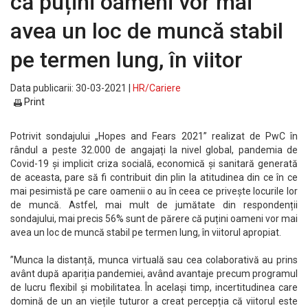
că puțini oameni vor mai
avea un loc de muncă stabil
pe termen lung, în viitor
Data publicarii: 30-03-2021 |
HR/Cariere
Print
Potrivit sondajului „Hopes and Fears 2021” realizat de PwC în
rândul a peste 32.000 de angajați la nivel global, pandemia de
Covid-19 și implicit criza socială, economică și sanitară generată
de aceasta, pare să fi contribuit din plin la atitudinea din ce în ce
mai pesimistă pe care oamenii o au în ceea ce privește locurile lor
de muncă. Astfel, mai mult de jumătate din respondenții
sondajului, mai precis 56% sunt de părere că puțini oameni vor mai
avea un loc de muncă stabil pe termen lung, în viitorul apropiat.
”Munca la distanță, munca virtuală sau cea colaborativă au prins
avânt după apariția pandemiei, având avantaje precum programul
de lucru flexibil și mobilitatea. În același timp, incertitudinea care
domină de un an viețile tuturor a creat percepția că viitorul este