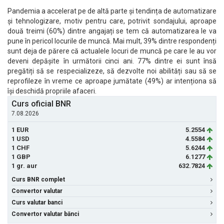
Pandemia a accelerat pe de altă parte și tendința de automatizare
și tehnologizare, motiv pentru care, potrivit sondajului, aproape
două treimi (60%) dintre angajați se tem că automatizarea le va
pune în pericol locurile de muncă. Mai mult, 39% dintre respondenți
sunt deja de părere că actualele locuri de muncă pe care le au vor
deveni depășite în următorii cinci ani. 77% dintre ei sunt însă
pregătiți să se respecializeze, să dezvolte noi abilități sau să se
reprofileze în vreme ce aproape jumătate (49%) ar intenționa să
își deschidă propriile afaceri.
Curs oficial BNR
7.08.2026
1 EUR
5.2554
1 USD
4.5584
1 CHF
5.6244
1 GBP
6.1277
1 gr. aur
632.7824
Curs BNR complet
Convertor valutar
Curs valutar banci
Convertor valutar bănci