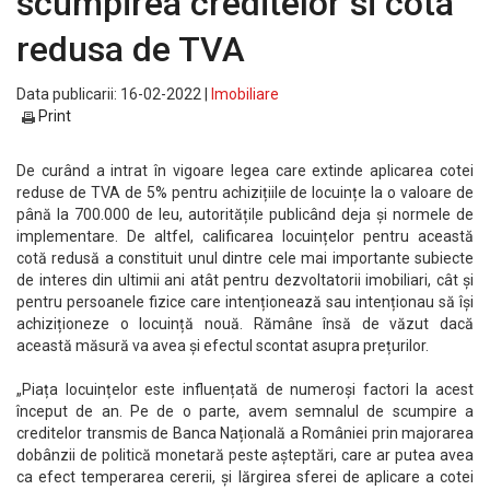
scumpirea creditelor si cota
redusa de TVA
Data publicarii: 16-02-2022 |
Imobiliare
Print
De curând a intrat în vigoare legea care extinde aplicarea cotei
reduse de TVA de 5% pentru achizițiile de locuințe la o valoare de
până la 700.000 de leu, autoritățile publicând deja și normele de
implementare. De altfel, calificarea locuințelor pentru această
cotă redusă a constituit unul dintre cele mai importante subiecte
de interes din ultimii ani atât pentru dezvoltatorii imobiliari, cât și
pentru persoanele fizice care intenționează sau intenționau să își
achiziționeze o locuință nouă. Rămâne însă de văzut dacă
această măsură va avea și efectul scontat asupra prețurilor.
„Piața locuințelor este influențată de numeroși factori la acest
început de an. Pe de o parte, avem semnalul de scumpire a
creditelor transmis de Banca Națională a României prin majorarea
dobânzii de politică monetară peste așteptări, care ar putea avea
ca efect temperarea cererii, și lărgirea sferei de aplicare a cotei