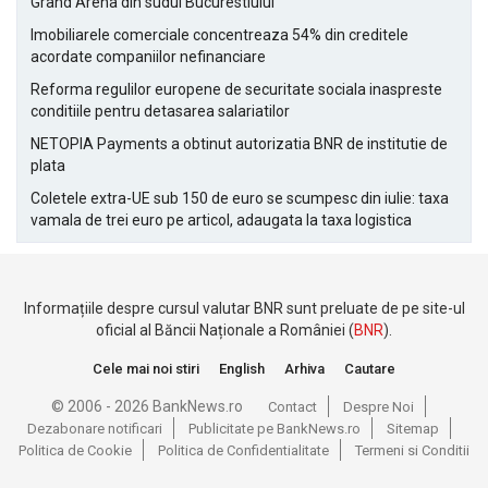
Grand Arena din sudul Bucurestiului
Imobiliarele comerciale concentreaza 54% din creditele
acordate companiilor nefinanciare
Reforma regulilor europene de securitate sociala inaspreste
conditiile pentru detasarea salariatilor
NETOPIA Payments a obtinut autorizatia BNR de institutie de
plata
Coletele extra-UE sub 150 de euro se scumpesc din iulie: taxa
vamala de trei euro pe articol, adaugata la taxa logistica
Informațiile despre cursul valutar BNR sunt preluate de pe site-ul
oficial al Băncii Naționale a României (
BNR
).
Cele mai noi stiri
English
Arhiva
Cautare
© 2006 - 2026 BankNews.ro
Contact
Despre Noi
Dezabonare notificari
Publicitate pe BankNews.ro
Sitemap
Politica de Cookie
Politica de Confidentialitate
Termeni si Conditii