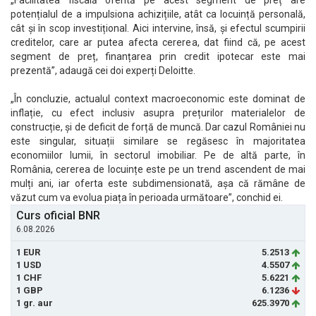
„Facilitatea fiscală oferită pe acest segment de preț are
potențialul de a impulsiona achizițiile, atât ca locuință personală,
cât și în scop investițional. Aici intervine, însă, și efectul scumpirii
creditelor, care ar putea afecta cererea, dat fiind că, pe acest
segment de preț, finanțarea prin credit ipotecar este mai
prezentă”, adaugă cei doi experți Deloitte.
„În concluzie, actualul context macroeconomic este dominat de
inflație, cu efect inclusiv asupra prețurilor materialelor de
construcție, și de deficit de forță de muncă. Dar cazul României nu
este singular, situații similare se regăsesc în majoritatea
economiilor lumii, în sectorul imobiliar. Pe de altă parte, în
România, cererea de locuințe este pe un trend ascendent de mai
mulți ani, iar oferta este subdimensionată, așa că rămâne de
văzut cum va evolua piața în perioada următoare”, conchid ei.
Curs oficial BNR
6.08.2026
1 EUR
5.2513
1 USD
4.5507
1 CHF
5.6221
1 GBP
6.1236
1 gr. aur
625.3970