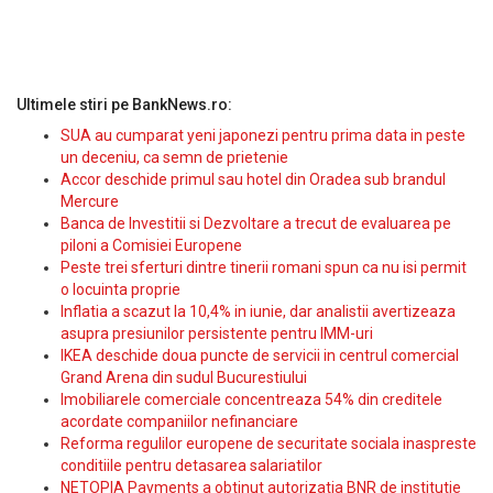
Ultimele stiri pe BankNews.ro:
SUA au cumparat yeni japonezi pentru prima data in peste
un deceniu, ca semn de prietenie
Accor deschide primul sau hotel din Oradea sub brandul
Mercure
Banca de Investitii si Dezvoltare a trecut de evaluarea pe
piloni a Comisiei Europene
Peste trei sferturi dintre tinerii romani spun ca nu isi permit
o locuinta proprie
Inflatia a scazut la 10,4% in iunie, dar analistii avertizeaza
asupra presiunilor persistente pentru IMM-uri
IKEA deschide doua puncte de servicii in centrul comercial
Grand Arena din sudul Bucurestiului
Imobiliarele comerciale concentreaza 54% din creditele
acordate companiilor nefinanciare
Reforma regulilor europene de securitate sociala inaspreste
conditiile pentru detasarea salariatilor
NETOPIA Payments a obtinut autorizatia BNR de institutie