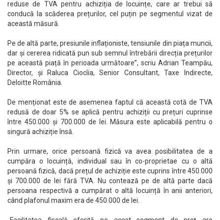
reduse de TVA pentru achiziția de locuințe, care ar trebui să
conducă la scăderea prețurilor, cel puțin pe segmentul vizat de
această măsură.
Pe de altă parte, presiunile inflaționiste, tensiunile din piața muncii,
dar și cererea ridicată pun sub semnul întrebării direcția prețurilor
pe această piață în perioada următoare”, scriu Adrian Teampău,
Director, și Raluca Ciocîia, Senior Consultant, Taxe Indirecte,
Deloitte România.
De menționat este de asemenea faptul că această cotă de TVA
redusă de doar 5% se aplică pentru achiziții cu prețuri cuprinse
între 450.000 și 700.000 de lei. Măsura este aplicabilă pentru o
singură achiziție însă.
Prin urmare, orice persoană fizică va avea posibilitatea de a
cumpăra o locuință, individual sau în co-proprietae cu o altă
persoană fizică, dacă prețul de achiziție este cuprins între 450.000
și 700.000 de lei fără TVA. Nu contează pe de altă parte dacă
persoana respectivă a cumpărat o altă locuință în anii anteriori,
când plafonul maxim era de 450.000 de lei.