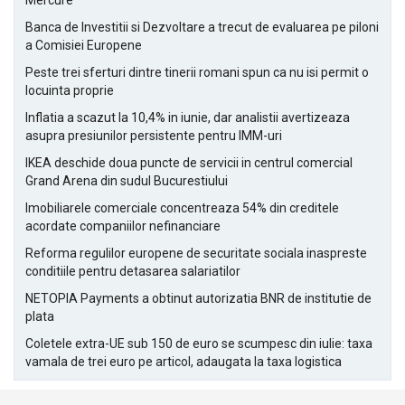
Mercure
Banca de Investitii si Dezvoltare a trecut de evaluarea pe piloni
a Comisiei Europene
Peste trei sferturi dintre tinerii romani spun ca nu isi permit o
locuinta proprie
Inflatia a scazut la 10,4% in iunie, dar analistii avertizeaza
asupra presiunilor persistente pentru IMM-uri
IKEA deschide doua puncte de servicii in centrul comercial
Grand Arena din sudul Bucurestiului
Imobiliarele comerciale concentreaza 54% din creditele
acordate companiilor nefinanciare
Reforma regulilor europene de securitate sociala inaspreste
conditiile pentru detasarea salariatilor
NETOPIA Payments a obtinut autorizatia BNR de institutie de
plata
Coletele extra-UE sub 150 de euro se scumpesc din iulie: taxa
vamala de trei euro pe articol, adaugata la taxa logistica