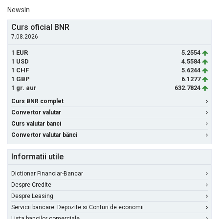
NewsIn
Curs oficial BNR
7.08.2026
1 EUR
5.2554
1 USD
4.5584
1 CHF
5.6244
1 GBP
6.1277
1 gr. aur
632.7824
Curs BNR complet
Convertor valutar
Curs valutar banci
Convertor valutar bănci
Informatii utile
Dictionar Financiar-Bancar
Despre Credite
Despre Leasing
Servicii bancare: Depozite si Conturi de economii
Lista bancilor comerciale