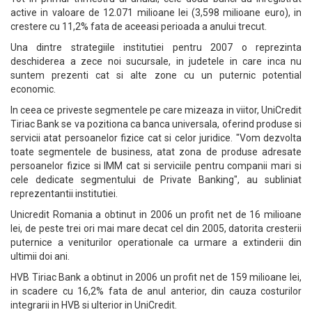
active in valoare de 12.071 milioane lei (3,598 milioane euro), in
crestere cu 11,2% fata de aceeasi perioada a anului trecut.
Una dintre strategiile institutiei pentru 2007 o reprezinta
deschiderea a zece noi sucursale, in judetele in care inca nu
suntem prezenti cat si alte zone cu un puternic potential
economic.
In ceea ce priveste segmentele pe care mizeaza in viitor, UniCredit
Tiriac Bank se va pozitiona ca banca universala, oferind produse si
servicii atat persoanelor fizice cat si celor juridice. "Vom dezvolta
toate segmentele de business, atat zona de produse adresate
persoanelor fizice si IMM cat si serviciile pentru companii mari si
cele dedicate segmentului de Private Banking", au subliniat
reprezentantii institutiei.
Unicredit Romania a obtinut in 2006 un profit net de 16 milioane
lei, de peste trei ori mai mare decat cel din 2005, datorita cresterii
puternice a veniturilor operationale ca urmare a extinderii din
ultimii doi ani.
HVB Tiriac Bank a obtinut in 2006 un profit net de 159 milioane lei,
in scadere cu 16,2% fata de anul anterior, din cauza costurilor
integrarii in HVB si ulterior in UniCredit.