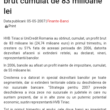
brut cumulat de 83 milioane
lei
Data publicarii: 05-05-2007 |
Finante-Banci
Print
HVB Tiriac si UniCredit Romania au obtinut, cumulat, un profit brut
de 83 milioane lei (24,74 milioane euro) in primul trimestru, in
crestere cu 51% fata de aceeasi perioada din 2006, datorita
dezvoltarii afacerii si extinderii retelei, au declarat, vineri,
reprezentantii bancilor.
In 2006, bancile au afisat un profit inainte de impozitare, cumulat,
de 55 milioane lei.
Cresterea s-a datorat in special dezvoltarii bancilor pe toate
segmentele, dar si extinderii teritoriale odata cu deschiderea de
noi sucursale bancare. "Strategia pentru 2007 prevede
deschiderea a inca zece noi sucursale in judetele in care nu
suntem prezenti, dar si in alte zone cu un puternic potential
economic, sustin reprezentantii HVB Tiriac.
Tot in primul trimestru al anului, cele doua banci au inregistrat