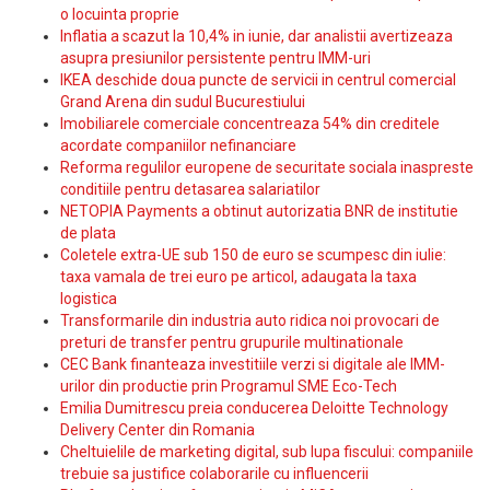
o locuinta proprie
Inflatia a scazut la 10,4% in iunie, dar analistii avertizeaza
asupra presiunilor persistente pentru IMM-uri
IKEA deschide doua puncte de servicii in centrul comercial
Grand Arena din sudul Bucurestiului
Imobiliarele comerciale concentreaza 54% din creditele
acordate companiilor nefinanciare
Reforma regulilor europene de securitate sociala inaspreste
conditiile pentru detasarea salariatilor
NETOPIA Payments a obtinut autorizatia BNR de institutie
de plata
Coletele extra-UE sub 150 de euro se scumpesc din iulie:
taxa vamala de trei euro pe articol, adaugata la taxa
logistica
Transformarile din industria auto ridica noi provocari de
preturi de transfer pentru grupurile multinationale
CEC Bank finanteaza investitiile verzi si digitale ale IMM-
urilor din productie prin Programul SME Eco-Tech
Emilia Dumitrescu preia conducerea Deloitte Technology
Delivery Center din Romania
Cheltuielile de marketing digital, sub lupa fiscului: companiile
trebuie sa justifice colaborarile cu influencerii