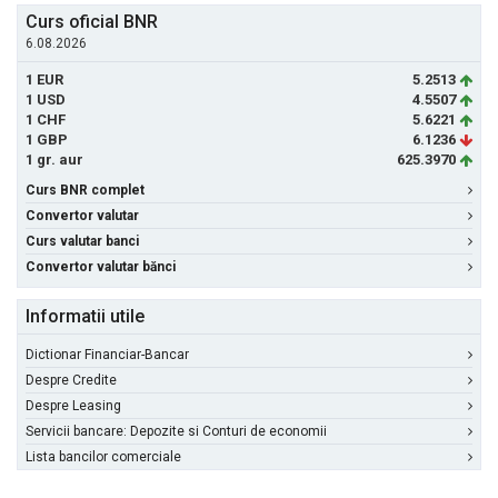
Curs oficial BNR
6.08.2026
1 EUR
5.2513
1 USD
4.5507
1 CHF
5.6221
1 GBP
6.1236
1 gr. aur
625.3970
Curs BNR complet
Convertor valutar
Curs valutar banci
Convertor valutar bănci
Informatii utile
Dictionar Financiar-Bancar
Despre Credite
Despre Leasing
Servicii bancare: Depozite si Conturi de economii
Lista bancilor comerciale