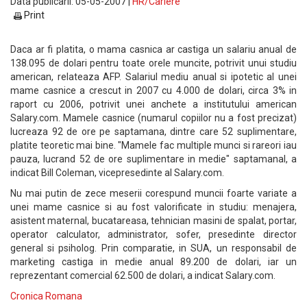
Data publicarii: 05-05-2007 |
HR/Cariere
Print
Daca ar fi platita, o mama casnica ar castiga un salariu anual de
138.095 de dolari pentru toate orele muncite, potrivit unui studiu
american, relateaza AFP. Salariul mediu anual si ipotetic al unei
mame casnice a crescut in 2007 cu 4.000 de dolari, circa 3% in
raport cu 2006, potrivit unei anchete a institutului american
Salary.com. Mamele casnice (numarul copiilor nu a fost precizat)
lucreaza 92 de ore pe saptamana, dintre care 52 suplimentare,
platite teoretic mai bine. "Mamele fac multiple munci si rareori iau
pauza, lucrand 52 de ore suplimentare in medie" saptamanal, a
indicat Bill Coleman, vicepresedinte al Salary.com.
Nu mai putin de zece meserii corespund muncii foarte variate a
unei mame casnice si au fost valorificate in studiu: menajera,
asistent maternal, bucatareasa, tehnician masini de spalat, portar,
operator calculator, administrator, sofer, presedinte director
general si psiholog. Prin comparatie, in SUA, un responsabil de
marketing castiga in medie anual 89.200 de dolari, iar un
reprezentant comercial 62.500 de dolari, a indicat Salary.com.
Cronica Romana