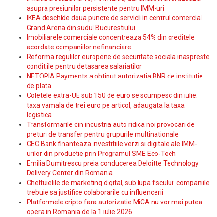
asupra presiunilor persistente pentru IMM-uri
IKEA deschide doua puncte de servicii in centrul comercial
Grand Arena din sudul Bucurestiului
Imobiliarele comerciale concentreaza 54% din creditele
acordate companiilor nefinanciare
Reforma regulilor europene de securitate sociala inaspreste
conditiile pentru detasarea salariatilor
NETOPIA Payments a obtinut autorizatia BNR de institutie
de plata
Coletele extra-UE sub 150 de euro se scumpesc din iulie:
taxa vamala de trei euro pe articol, adaugata la taxa
logistica
Transformarile din industria auto ridica noi provocari de
preturi de transfer pentru grupurile multinationale
CEC Bank finanteaza investitiile verzi si digitale ale IMM-
urilor din productie prin Programul SME Eco-Tech
Emilia Dumitrescu preia conducerea Deloitte Technology
Delivery Center din Romania
Cheltuielile de marketing digital, sub lupa fiscului: companiile
trebuie sa justifice colaborarile cu influencerii
Platformele cripto fara autorizatie MiCA nu vor mai putea
opera in Romania de la 1 iulie 2026