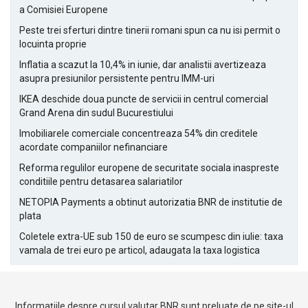
a Comisiei Europene
Peste trei sferturi dintre tinerii romani spun ca nu isi permit o
locuinta proprie
Inflatia a scazut la 10,4% in iunie, dar analistii avertizeaza
asupra presiunilor persistente pentru IMM-uri
IKEA deschide doua puncte de servicii in centrul comercial
Grand Arena din sudul Bucurestiului
Imobiliarele comerciale concentreaza 54% din creditele
acordate companiilor nefinanciare
Reforma regulilor europene de securitate sociala inaspreste
conditiile pentru detasarea salariatilor
NETOPIA Payments a obtinut autorizatia BNR de institutie de
plata
Coletele extra-UE sub 150 de euro se scumpesc din iulie: taxa
vamala de trei euro pe articol, adaugata la taxa logistica
Informațiile despre cursul valutar BNR sunt preluate de pe site-ul