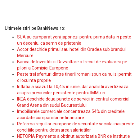
Ultimele stiri pe BankNews.ro:
SUA au cumparat yeni japonezi pentru prima data in peste
un deceniu, ca semn de prietenie
Accor deschide primul sau hotel din Oradea sub brandul
Mercure
Banca de Investitii si Dezvoltare a trecut de evaluarea pe
piloni a Comisiei Europene
Peste trei sferturi dintre tinerii romani spun ca nu isi permit
o locuinta proprie
Inflatia a scazut la 10,4% in iunie, dar analistii avertizeaza
asupra presiunilor persistente pentru IMM-uri
IKEA deschide doua puncte de servicii in centrul comercial
Grand Arena din sudul Bucurestiului
Imobiliarele comerciale concentreaza 54% din creditele
acordate companiilor nefinanciare
Reforma regulilor europene de securitate sociala inaspreste
conditiile pentru detasarea salariatilor
NETOPIA Payments a obtinut autorizatia BNR de institutie