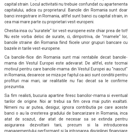
capital strain. Locul activitatii nu trebuie confundat cu apartenenta
capitalului, adica cu proprietarul. Bancile din Romania sunt doar
banci inregistrare in Romania, altfel sunt banci cu capital strain, in
cea mai mare parte cu proprietari vest-europeni.
Chestia insa cu "suratele" lor vest-europene este chiar prea de tot!
Nu este vorba deloc de surate, ci, dimpotriva, de "mamele" lor,
bancile straine din Romania fiind fiicele unor grupuri bancare cu
bazele in tarile vest-europene.
Ca bancile-fiice din Romania sunt mai rentabile decat bancile-
mama din Vestul Europei este adevarat. De altfel, este tocmai
motivul pentru care bancile-mama din Vestul Europei au "nascut"
in Romania, deoarece se miza pe faptul ca aici sunt conditii pentru
profituri mai mari, iar realitatile nu fac decat sa le confirme
prezumtia.
Sa fim realisti, bucuria apartine firesc bancilor-mama si eventual
tarilor de origine. Noi ar trebui sa fim ceva mai putin exaltati.
Nimeni nu ar putea, desigur, ignora contributia pe care aceste
banci o au la cresterea gradului de bancarizare in Romania, inca
atat de scazut, dar atat de necesar sa se extinda pentru
asigurarea dezvoltarii tarii, precum si la introducerea
managementului performant si la intronarea disciplinei financiare