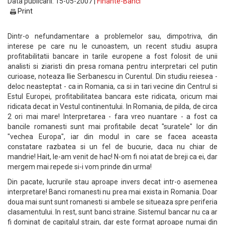
Data publicarii: 15-05-2007 |
Finante-Banci
Print
Dintr-o nefundamentare a problemelor sau, dimpotriva, din
interese pe care nu le cunoastem, un recent studiu asupra
profitabilitatii bancare in tarile europene a fost folosit de unii
analisti si ziaristi din presa romana pentru interpretari cel putin
curioase, noteaza Ilie Serbanescu in Curentul. Din studiu reiesea -
deloc neasteptat - ca in Romania, ca si in tari vecine din Centrul si
Estul Europei, profitabilitatea bancara este ridicata, oricum mai
ridicata decat in Vestul continentului. In Romania, de pilda, de circa
2 ori mai mare! Interpretarea - fara vreo nuantare - a fost ca
bancile romanesti sunt mai profitabile decat "suratele" lor din
"vechea Europa", iar din modul in care se facea aceasta
constatare razbatea si un fel de bucurie, daca nu chiar de
mandrie! Hait, le-am venit de hac! N-om fi noi atat de breji ca ei, dar
mergem mai repede si-i vom prinde din urma!
Din pacate, lucrurile stau aproape invers decat intr-o asemenea
interpretare! Banci romanesti nu prea mai exista in Romania. Doar
doua mai sunt sunt romanesti si ambele se situeaza spre periferia
clasamentului. In rest, sunt banci straine. Sistemul bancar nu ca ar
fi dominat de capitalul strain, dar este format aproape numai din