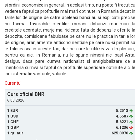
si ordinii economice in general. In acelasi timp, nu poate fi trecut cu
vederea faptul ca profiturile mai mari obtinute in Romania decat in
tarile lor de origine de catre aceleasi banci au si explicatii precise
nu tocmai favorabile clientilor romani: dobanzi mai mari la
creditele acordate, marje mai ridicate fata de dobanzile oferite la
depozite, comisioane fabuloase pe care nu le practica in tarile lor
de origine, aranjamente anticoncurentiale pe care nu-si permit sa
le foloseasca in aceste tari, dar pe care le utilizeaza din plin aici,
pentru ca aici, in Romania, nu le spune nimeni nici pas! Asta,
desigur, daca pare cumva nationalist si antiglobalizare de a
mentiona cumva si faptul ca profiturile superioare obtinute aici le
iau sistematic vanturile, valurile...
Curentul
Curs oficial BNR
6.08.2026
1 EUR
5.2513
1 USD
4.5507
1 CHF
5.6221
1 GBP
6.1236
1 gr. aur
625.3970