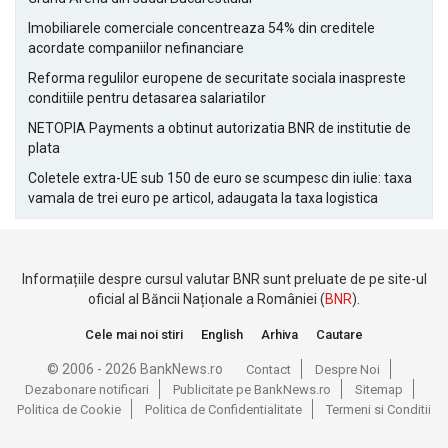
Imobiliarele comerciale concentreaza 54% din creditele
acordate companiilor nefinanciare
Reforma regulilor europene de securitate sociala inaspreste
conditiile pentru detasarea salariatilor
NETOPIA Payments a obtinut autorizatia BNR de institutie de
plata
Coletele extra-UE sub 150 de euro se scumpesc din iulie: taxa
vamala de trei euro pe articol, adaugata la taxa logistica
Informațiile despre cursul valutar BNR sunt preluate de pe site-ul
oficial al Băncii Naționale a României (
BNR
).
Cele mai noi stiri
English
Arhiva
Cautare
© 2006 - 2026 BankNews.ro
Contact
Despre Noi
Dezabonare notificari
Publicitate pe BankNews.ro
Sitemap
Politica de Cookie
Politica de Confidentialitate
Termeni si Conditii