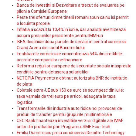
Banca de Investitii si Dezvoltare a trecut de evaluarea pe
piloni a Comisiei Europene
Peste trei sferturi dintre tinerii romani spun ca nu isi permit
o locuinta proprie
Inflatia a scazut la 10,4% in iunie, dar analistii avertizeaza
asupra presiunilor persistente pentru IMM-uri
IKEA deschide doua puncte de servicii in centrul comercial
Grand Arena din sudul Bucurestiului
Imobiliarele comerciale concentreaza 54% din creditele
acordate companiilor nefinanciare
Reforma regulilor europene de securitate sociala inaspreste
conditiile pentru detasarea salariatilor
NETOPIA Payments a obtinut autorizatia BNR de institutie
de plata
Coletele extra-UE sub 150 de euro se scumpesc din iulie:
taxa vamala de trei euro pe articol, adaugata la taxa
logistica
Transformarile din industria auto ridica noi provocari de
preturi de transfer pentru grupurile multinationale
CEC Bank finanteaza investitiile verzi si digitale ale IMM-
urilor din productie prin Programul SME Eco-Tech
Emilia Dumitrescu preia conducerea Deloitte Technology