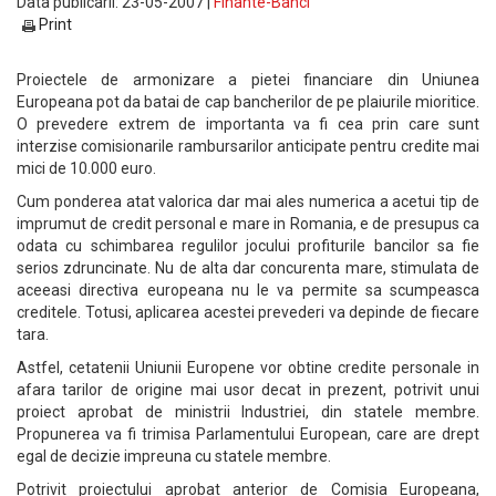
Data publicarii: 23-05-2007 |
Finante-Banci
Print
Proiectele de armonizare a pietei financiare din Uniunea
Europeana pot da batai de cap bancherilor de pe plaiurile mioritice.
O prevedere extrem de importanta va fi cea prin care sunt
interzise comisionarile rambursarilor anticipate pentru credite mai
mici de 10.000 euro.
Cum ponderea atat valorica dar mai ales numerica a acetui tip de
imprumut de credit personal e mare in Romania, e de presupus ca
odata cu schimbarea regulilor jocului profiturile bancilor sa fie
serios zdruncinate. Nu de alta dar concurenta mare, stimulata de
aceeasi directiva europeana nu le va permite sa scumpeasca
creditele. Totusi, aplicarea acestei prevederi va depinde de fiecare
tara.
Astfel, cetatenii Uniunii Europene vor obtine credite personale in
afara tarilor de origine mai usor decat in prezent, potrivit unui
proiect aprobat de ministrii Industriei, din statele membre.
Propunerea va fi trimisa Parlamentului European, care are drept
egal de decizie impreuna cu statele membre.
Potrivit proiectului aprobat anterior de Comisia Europeana,