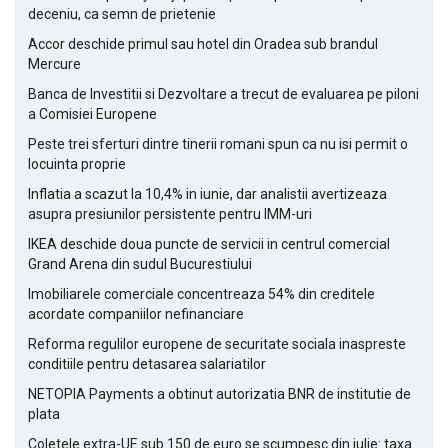
deceniu, ca semn de prietenie
Accor deschide primul sau hotel din Oradea sub brandul
Mercure
Banca de Investitii si Dezvoltare a trecut de evaluarea pe piloni
a Comisiei Europene
Peste trei sferturi dintre tinerii romani spun ca nu isi permit o
locuinta proprie
Inflatia a scazut la 10,4% in iunie, dar analistii avertizeaza
asupra presiunilor persistente pentru IMM-uri
IKEA deschide doua puncte de servicii in centrul comercial
Grand Arena din sudul Bucurestiului
Imobiliarele comerciale concentreaza 54% din creditele
acordate companiilor nefinanciare
Reforma regulilor europene de securitate sociala inaspreste
conditiile pentru detasarea salariatilor
NETOPIA Payments a obtinut autorizatia BNR de institutie de
plata
Coletele extra-UE sub 150 de euro se scumpesc din iulie: taxa