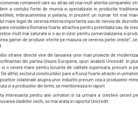
 economiei romanesti care au atras cel mai mult atentia companiilor st
re a costului fortei de munca si specializate in productie traditiona
extilele, imbracamintea si pielaria, in prezent un numar tot mai mar
ialul mare legat de cererea interna importanta sau de nevoia de dezvolt
mpanii considera Romania foarte atractiva pentru potentialul sau de cre
estice mult mai saturate si o au in vizor pentru comercializarea si prod
rgirea gamei de produse oferite pe masura ce cererea pietei creste", s
t.
itiilor straine directe vine din lansarea unor mari proiecte de moderniz
e cofinantari din partea Uniunii Europene, spun analistii Unicredit. In plu
si o cerere mare pentru locuinte de calitate superioara, precum si pe
e altfel, sectorul constructiilor pare a fi unul foarte atractiv in urmatori
 pozitive colaterale asupra unor industrii precum cea a produselor min
ului si a produselor din lemn, se mentioneaza in raport.
a interesanta pentru anii urmatori si ca urmare a cresterii cererii p
novarea cladirilor vechi, se mai arata in raportul Unicredit.