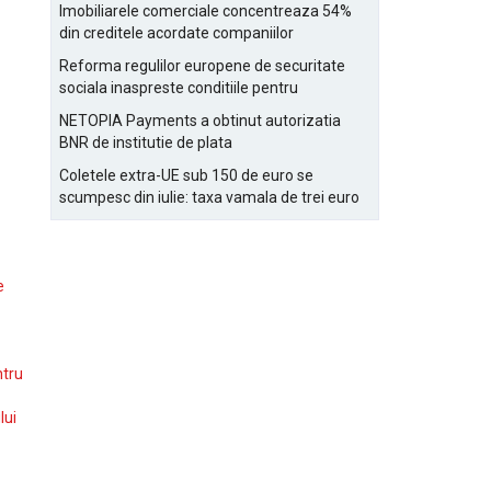
Bucurestiului
Imobiliarele comerciale concentreaza 54%
din creditele acordate companiilor
nefinanciare
Reforma regulilor europene de securitate
sociala inaspreste conditiile pentru
detasarea salariatilor
NETOPIA Payments a obtinut autorizatia
BNR de institutie de plata
Coletele extra-UE sub 150 de euro se
scumpesc din iulie: taxa vamala de trei euro
pe articol, adaugata la taxa logistica
e
ntru
lui