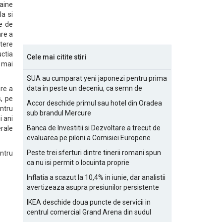
raine
la si
e de
are a
stere
uctia
Cele mai citite stiri
e mai
SUA au cumparat yeni japonezi pentru prima
data in peste un deceniu, ca semn de
are a
prietenie
s, pe
Accor deschide primul sau hotel din Oradea
ntru
sub brandul Mercure
i ani
Banca de Investitii si Dezvoltare a trecut de
erale
evaluarea pe piloni a Comisiei Europene
Peste trei sferturi dintre tinerii romani spun
entru
ca nu isi permit o locuinta proprie
Inflatia a scazut la 10,4% in iunie, dar analistii
avertizeaza asupra presiunilor persistente
pentru IMM-uri
IKEA deschide doua puncte de servicii in
centrul comercial Grand Arena din sudul