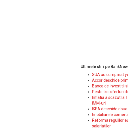
Ultimele stiri pe BankNew
SUA au cumparat yen
Accor deschide prim
Banca de Investitii 
Peste trei sferturi d
Inflatia a scazut la 
IMM-uri
IKEA deschide doua p
Imobiliarele comerc
Reforma regulilor e
salariatilor