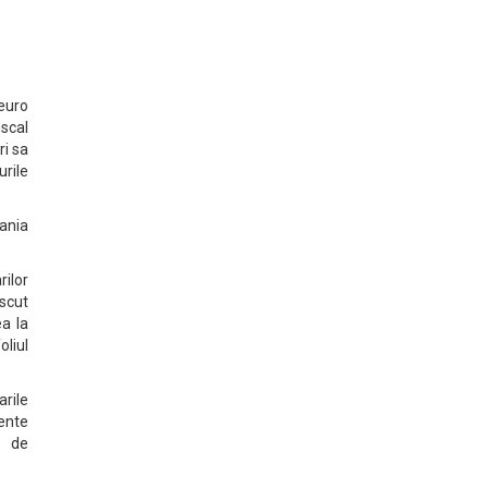
 euro
iscal
ri sa
urile
mania
rilor
escut
ea la
oliul
arile
ente
e de