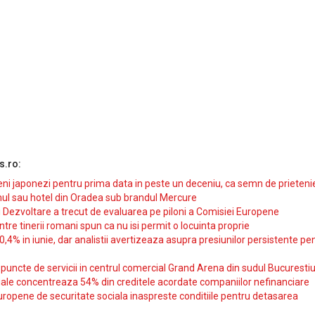
s.ro:
i japonezi pentru prima data in peste un deceniu, ca semn de prieteni
ul sau hotel din Oradea sub brandul Mercure
si Dezvoltare a trecut de evaluarea pe piloni a Comisiei Europene
intre tinerii romani spun ca nu isi permit o locuinta proprie
10,4% in iunie, dar analistii avertizeaza asupra presiunilor persistente pe
uncte de servicii in centrul comercial Grand Arena din sudul Bucurestiu
iale concentreaza 54% din creditele acordate companiilor nefinanciare
uropene de securitate sociala inaspreste conditiile pentru detasarea