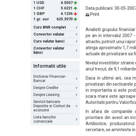
1 USD
4.5507
1 CHF
5.6221
Data publicarii: 30-05-2007
1 GBP
6.1236
Print
1 gr. aur
625.3970
Curs BNR complet
Analistii grupului financia
Convertor valutar
pe an in intervalul 2007 -
Curs valutar banci
atractiv, potrivit unui rapo
atinga aproximativ 1,7 mil
Convertor valutar
bănci
actuale de privatizare sa f
Nivelul investitiilor strain
Informatii utile
anul trecut, de 9,1 miliarde
Dictionar Financiar-
Daca in ultimii ani, cea 
Bancar
privatizari din sectoarele p
Despre Credite
in importanta si este prob
Despre Leasing
scara mare este aproape d
Servicii bancare:
Autoritatii pentru Valorifi
Depozite si Conturi de
economii
In afara de companiile ca
Lista bancilor
prioritare din acest an 
comerciale
Antibiotice, producatoru
cercetare, se aminteste in 