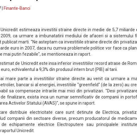
 |
Finante-Banci
r Unicredit estimeaza investitii straine directe in medie de 5,7 miliarde
 2009, ca urmare a imbunatatirii mediului de afaceri si a sistemului f
rt publicat marti. "Ne asteptam ca investitiile straine directe din privatiza
iarde euro in 2007, daca nu cumva problemele politice vor face ca plan
ie mai putin fezabile", se mentioneaza in raport.
e estimat de Unicredit este insa inferior investitiilor record atrase de Ro
 euro, echivalentul a 9,3% din produsul intern brut (PIB) al tarii.
mai mare parte a investitiilor straine directe au venit ca urmare a ma
etrolier, bancar si al energiei, investitiile "greenfield" (de la zero) au cr
abil sa compenseze intrarile mai mici din privatizari. "Desi privatizar
e finalizare, exista inca un numar semnificativ de companii in portof
carea Activelor Statului (AVAS)", se spune in raport.
re distribuie electricitate care sunt detinute de Electrica, privatiz
includ companii din sectoare diverse, precum producatorul de medicam
l de echipamente electrice Electroputere sau principalele institut
raportul Unicredit.