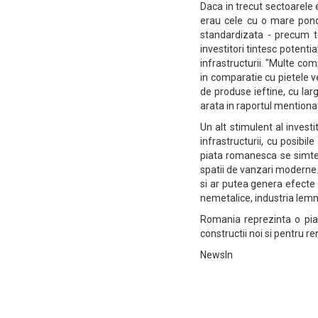
Daca in trecut sectoarele
erau cele cu o mare ponde
standardizata - precum t
investitori tintesc potent
infrastructurii. "Multe co
in comparatie cu pietele v
de produse ieftine, cu la
arata in raportul mentiona
Un alt stimulent al invest
infrastructurii, cu posibil
piata romanesca se simte 
spatii de vanzari moderne. D
si ar putea genera efecte
nemetalice, industria lemn
Romania reprezinta o piat
constructii noi si pentru re
NewsIn