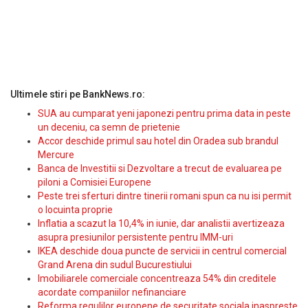
Ultimele stiri pe BankNews.ro:
SUA au cumparat yeni japonezi pentru prima data in peste
un deceniu, ca semn de prietenie
Accor deschide primul sau hotel din Oradea sub brandul
Mercure
Banca de Investitii si Dezvoltare a trecut de evaluarea pe
piloni a Comisiei Europene
Peste trei sferturi dintre tinerii romani spun ca nu isi permit
o locuinta proprie
Inflatia a scazut la 10,4% in iunie, dar analistii avertizeaza
asupra presiunilor persistente pentru IMM-uri
IKEA deschide doua puncte de servicii in centrul comercial
Grand Arena din sudul Bucurestiului
Imobiliarele comerciale concentreaza 54% din creditele
acordate companiilor nefinanciare
Reforma regulilor europene de securitate sociala inaspreste