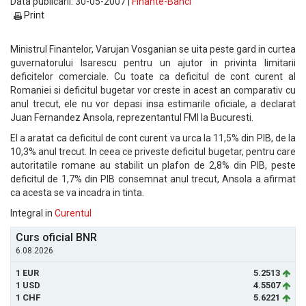
Data publicarii: 30-05-2007 |
Finante-Banci
Print
Ministrul Finantelor, Varujan Vosganian se uita peste gard in curtea
guvernatorului Isarescu pentru un ajutor in privinta limitarii
deficitelor comerciale. Cu toate ca deficitul de cont curent al
Romaniei si deficitul bugetar vor creste in acest an comparativ cu
anul trecut, ele nu vor depasi insa estimarile oficiale, a declarat
Juan Fernandez Ansola, reprezentantul FMI la Bucuresti.
El a aratat ca deficitul de cont curent va urca la 11,5% din PIB, de la
10,3% anul trecut. In ceea ce priveste deficitul bugetar, pentru care
autoritatile romane au stabilit un plafon de 2,8% din PIB, peste
deficitul de 1,7% din PIB consemnat anul trecut, Ansola a afirmat
ca acesta se va incadra in tinta.
Integral in
Curentul
Curs oficial BNR
6.08.2026
1 EUR
5.2513
1 USD
4.5507
1 CHF
5.6221