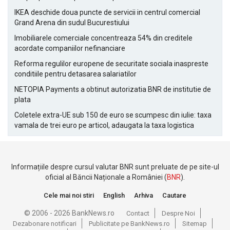
IKEA deschide doua puncte de servicii in centrul comercial
Grand Arena din sudul Bucurestiului
Imobiliarele comerciale concentreaza 54% din creditele
acordate companiilor nefinanciare
Reforma regulilor europene de securitate sociala inaspreste
conditiile pentru detasarea salariatilor
NETOPIA Payments a obtinut autorizatia BNR de institutie de
plata
Coletele extra-UE sub 150 de euro se scumpesc din iulie: taxa
vamala de trei euro pe articol, adaugata la taxa logistica
Informațiile despre cursul valutar BNR sunt preluate de pe site-ul
oficial al Băncii Naționale a României (
BNR
).
Cele mai noi stiri
English
Arhiva
Cautare
© 2006 - 2026 BankNews.ro
Contact
Despre Noi
Dezabonare notificari
Publicitate pe BankNews.ro
Sitemap