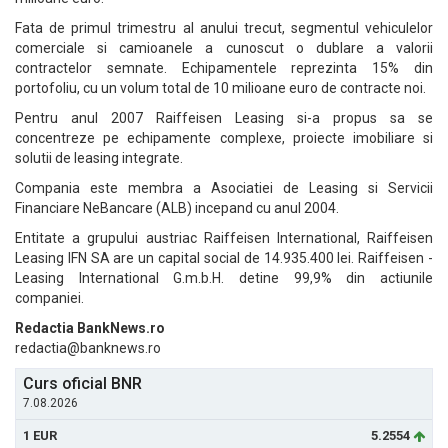
Fata de primul trimestru al anului trecut, segmentul vehiculelor
comerciale si camioanele a cunoscut o dublare a valorii
contractelor semnate. Echipamentele reprezinta 15% din
portofoliu, cu un volum total de 10 milioane euro de contracte noi.
Pentru anul 2007 Raiffeisen Leasing si-a propus sa se
concentreze pe echipamente complexe, proiecte imobiliare si
solutii de leasing integrate.
Compania este membra a Asociatiei de Leasing si Servicii
Financiare NeBancare (ALB) incepand cu anul 2004.
Entitate a grupului austriac Raiffeisen International, Raiffeisen
Leasing IFN SA are un capital social de 14.935.400 lei. Raiffeisen -
Leasing International G.m.b.H. detine 99,9% din actiunile
companiei.
Redactia BankNews.ro
redactia@banknews.ro
Curs oficial BNR
7.08.2026
1 EUR
5.2554