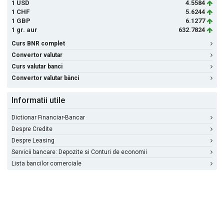
1 USD
4.5584
1 CHF
5.6244
1 GBP
6.1277
1 gr. aur
632.7824
Curs BNR complet
Convertor valutar
Curs valutar banci
Convertor valutar bănci
Informatii utile
Dictionar Financiar-Bancar
Despre Credite
Despre Leasing
Servicii bancare: Depozite si Conturi de economii
Lista bancilor comerciale