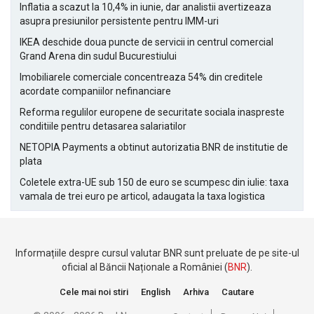
Inflatia a scazut la 10,4% in iunie, dar analistii avertizeaza
asupra presiunilor persistente pentru IMM-uri
IKEA deschide doua puncte de servicii in centrul comercial
Grand Arena din sudul Bucurestiului
Imobiliarele comerciale concentreaza 54% din creditele
acordate companiilor nefinanciare
Reforma regulilor europene de securitate sociala inaspreste
conditiile pentru detasarea salariatilor
NETOPIA Payments a obtinut autorizatia BNR de institutie de
plata
Coletele extra-UE sub 150 de euro se scumpesc din iulie: taxa
vamala de trei euro pe articol, adaugata la taxa logistica
Informațiile despre cursul valutar BNR sunt preluate de pe site-ul
oficial al Băncii Naționale a României (
BNR
).
Cele mai noi stiri
English
Arhiva
Cautare