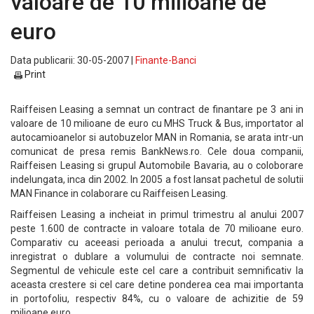
valoare de 10 milioane de
euro
Data publicarii: 30-05-2007 |
Finante-Banci
Print
Raiffeisen Leasing a semnat un contract de finantare pe 3 ani in
valoare de 10 milioane de euro cu MHS Truck & Bus, importator al
autocamioanelor si autobuzelor MAN in Romania, se arata intr-un
comunicat de presa remis BankNews.ro. Cele doua companii,
Raiffeisen Leasing si grupul Automobile Bavaria, au o coloborare
indelungata, inca din 2002. In 2005 a fost lansat pachetul de solutii
MAN Finance in colaborare cu Raiffeisen Leasing.
Raiffeisen Leasing a incheiat in primul trimestru al anului 2007
peste 1.600 de contracte in valoare totala de 70 milioane euro.
Comparativ cu aceeasi perioada a anului trecut, compania a
inregistrat o dublare a volumului de contracte noi semnate.
Segmentul de vehicule este cel care a contribuit semnificativ la
aceasta crestere si cel care detine ponderea cea mai importanta
in portofoliu, respectiv 84%, cu o valoare de achizitie de 59
milioane euro.