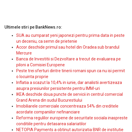
Ultimele stiri pe BankNews.ro:
SUA au cumparat yeni japonezi pentru prima data in peste
un deceniu, ca semn de prietenie
Accor deschide primul sau hotel din Oradea sub brandul
Mercure
Banca de Investitii si Dezvoltare a trecut de evaluarea pe
piloni a Comisiei Europene
Peste trei sferturi dintre tinerii romani spun ca nu isi permit
o locuinta proprie
Inflatia a scazut la 10,4% in iunie, dar analistii avertizeaza
asupra presiunilor persistente pentru IMM-uri
IKEA deschide doua puncte de servicii in centrul comercial
Grand Arena din sudul Bucurestiului
Imobiliarele comerciale concentreaza 54% din creditele
acordate companiilor nefinanciare
Reforma regulilor europene de securitate sociala inaspreste
conditiile pentru detasarea salariatilor
NETOPIA Payments a obtinut autorizatia BNR de institutie