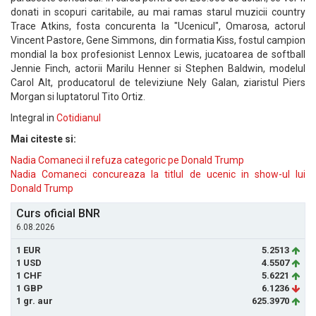
donati in scopuri caritabile, au mai ramas starul muzicii country
Trace Atkins, fosta concurenta la "Ucenicul", Omarosa, actorul
Vincent Pastore, Gene Simmons, din formatia Kiss, fostul campion
mondial la box profesionist Lennox Lewis, jucatoarea de softball
Jennie Finch, actorii Marilu Henner si Stephen Baldwin, modelul
Carol Alt, producatorul de televiziune Nely Galan, ziaristul Piers
Morgan si luptatorul Tito Ortiz.
Integral in
Cotidianul
Mai citeste si:
Nadia Comaneci il refuza categoric pe Donald Trump
Nadia Comaneci concureaza la titlul de ucenic in show-ul lui
Donald Trump
Curs oficial BNR
6.08.2026
1 EUR
5.2513
1 USD
4.5507
1 CHF
5.6221
1 GBP
6.1236
1 gr. aur
625.3970