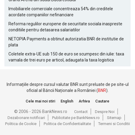
Imobiliarele comerciale concentreaza 54% din creditele
acordate companiilor nefinanciare
Reforma regulilor europene de securitate sociala inaspreste
conditiile pentru detasarea salariatilor
NETOPIA Payments a obtinut autorizatia BNR de institutie de
plata
Coletele extra-UE sub 150 de euro se scumpesc din iulie: taxa
vamala de trei euro pe articol, adaugata la taxa logistica
Informațiile despre cursul valutar BNR sunt preluate de pe site-ul
oficial al Băncii Naționale a României (
BNR
).
Cele mai noi stiri
English
Arhiva
Cautare
© 2006 - 2026 BankNews.ro
Contact
Despre Noi
Dezabonare notificari
Publicitate pe BankNews.ro
Sitemap
Politica de Cookie
Politica de Confidentialitate
Termeni si Conditii