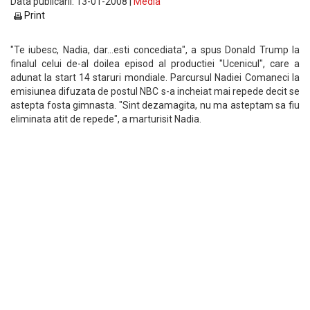
Data publicarii: 13-01-2008 |
Media
Print
"Te iubesc, Nadia, dar...esti concediata", a spus Donald Trump la
finalul celui de-al doilea episod al productiei "Ucenicul", care a
adunat la start 14 staruri mondiale. Parcursul Nadiei Comaneci la
emisiunea difuzata de postul NBC s-a incheiat mai repede decit se
astepta fosta gimnasta. "Sint dezamagita, nu ma asteptam sa fiu
eliminata atit de repede", a marturisit Nadia.