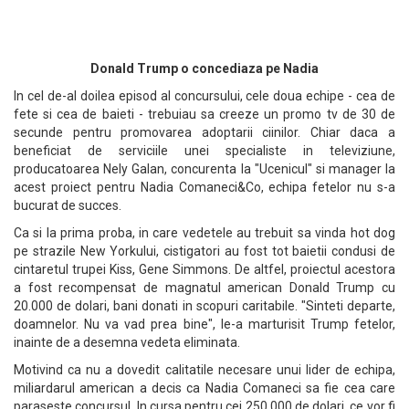
Donald Trump o concediaza pe Nadia
In cel de-al doilea episod al concursului, cele doua echipe - cea de
fete si cea de baieti - trebuiau sa creeze un promo tv de 30 de
secunde pentru promovarea adoptarii ciinilor. Chiar daca a
beneficiat de serviciile unei specialiste in televiziune,
producatoarea Nely Galan, concurenta la "Ucenicul" si manager la
acest proiect pentru Nadia Comaneci&Co, echipa fetelor nu s-a
bucurat de succes.
Ca si la prima proba, in care vedetele au trebuit sa vinda hot dog
pe strazile New Yorkului, cistigatori au fost tot baietii condusi de
cintaretul trupei Kiss, Gene Simmons. De altfel, proiectul acestora
a fost recompensat de magnatul american Donald Trump cu
20.000 de dolari, bani donati in scopuri caritabile. "Sinteti departe,
doamnelor. Nu va vad prea bine", le-a marturisit Trump fetelor,
inainte de a desemna vedeta eliminata.
Motivind ca nu a dovedit calitatile necesare unui lider de echipa,
miliardarul american a decis ca Nadia Comaneci sa fie cea care
paraseste concursul. In cursa pentru cei 250.000 de dolari, ce vor fi