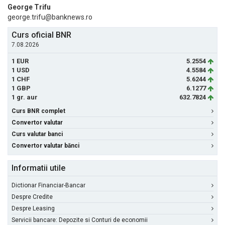
George Trifu
george.trifu@banknews.ro
Curs oficial BNR
7.08.2026
1 EUR
5.2554
1 USD
4.5584
1 CHF
5.6244
1 GBP
6.1277
1 gr. aur
632.7824
Curs BNR complet
Convertor valutar
Curs valutar banci
Convertor valutar bănci
Informatii utile
Dictionar Financiar-Bancar
Despre Credite
Despre Leasing
Servicii bancare: Depozite si Conturi de economii