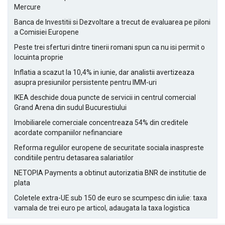
Mercure
Banca de Investitii si Dezvoltare a trecut de evaluarea pe piloni
a Comisiei Europene
Peste trei sferturi dintre tinerii romani spun ca nu isi permit o
locuinta proprie
Inflatia a scazut la 10,4% in iunie, dar analistii avertizeaza
asupra presiunilor persistente pentru IMM-uri
IKEA deschide doua puncte de servicii in centrul comercial
Grand Arena din sudul Bucurestiului
Imobiliarele comerciale concentreaza 54% din creditele
acordate companiilor nefinanciare
Reforma regulilor europene de securitate sociala inaspreste
conditiile pentru detasarea salariatilor
NETOPIA Payments a obtinut autorizatia BNR de institutie de
plata
Coletele extra-UE sub 150 de euro se scumpesc din iulie: taxa
vamala de trei euro pe articol, adaugata la taxa logistica