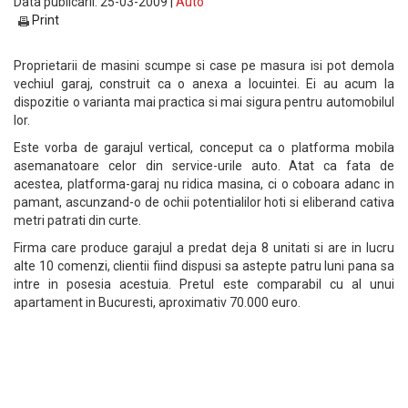
Data publicarii: 25-03-2009 |
Auto
Print
Proprietarii de masini scumpe si case pe masura isi pot demola
vechiul garaj, construit ca o anexa a locuintei. Ei au acum la
dispozitie o varianta mai practica si mai sigura pentru automobilul
lor.
Este vorba de garajul vertical, conceput ca o platforma mobila
asemanatoare celor din service-urile auto. Atat ca fata de
acestea, platforma-garaj nu ridica masina, ci o coboara adanc in
pamant, ascunzand-o de ochii potentialilor hoti si eliberand cativa
metri patrati din curte.
Firma care produce garajul a predat deja 8 unitati si are in lucru
alte 10 comenzi, clientii fiind dispusi sa astepte patru luni pana sa
intre in posesia acestuia. Pretul este comparabil cu al unui
apartament in Bucuresti, aproximativ 70.000 euro.