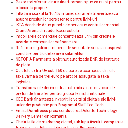
Peste trei sferturi dintre tinerii romani spun ca nu isi permit
o locuinta proprie
Inflatia a scazut la 10,4% in iunie, dar analistii avertizeaza
asupra presiunilor persistente pentru IMM-uri
IKEA deschide doua puncte de servicii in centrul comercial
Grand Arena din sudul Bucurestiului
Imobiliarele comerciale concentreaza 54% din creditele
acordate companiilor nefinanciare
Reforma regulilor europene de securitate sociala inaspreste
conditiile pentru detasarea salariatilor
NETOPIA Payments a obtinut autorizatia BNR de institutie
de plata
Coletele extra-UE sub 150 de euro se scumpesc din iulie:
taxa vamala de trei euro pe articol, adaugata la taxa
logistica
Transformarile din industria auto ridica noi provocari de
preturi de transfer pentru grupurile multinationale
CEC Bank finanteaza investitiile verzi si digitale ale IMM-
urilor din productie prin Programul SME Eco-Tech
Emilia Dumitrescu preia conducerea Deloitte Technology
Delivery Center din Romania
Cheltuielile de marketing digital, sub lupa fiscului: companiile
trebuie sa justifice colaborarile cu influencerii