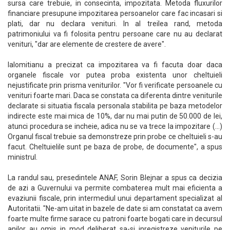
sursa care trebuie, in consecinta, impozitata. Metoda fluxurilor
financiare presupune impozitarea persoanelor care fac incasari si
plati, dar nu declara venituri. In al treilea rand, metoda
patrimoniului va fi folosita pentru persoane care nu au declarat
venituri, "dar are elemente de crestere de avere".
Ialomitianu a precizat ca impozitarea va fi facuta doar daca
organele fiscale vor putea proba existenta unor cheltuieli
nejustificate prin prisma veniturilor. "Vor fi verificate persoanele cu
venituri foarte mari. Daca se constata ca diferenta dintre veniturile
declarate si situatia fiscala personala stabilita pe baza metodelor
indirecte este mai mica de 10%, dar nu mai putin de 50.000 de lei,
atunci procedura se incheie, adica nu se va trece la impozitare (...)
Organul fiscal trebuie sa demonstreze prin probe ce cheltuieli s-au
facut. Cheltuielile sunt pe baza de probe, de documente", a spus
ministrul.
La randul sau, presedintele ANAF, Sorin Blejnar a spus ca decizia
de azi a Guvernului va permite combaterea mult mai eficienta a
evaziunii fiscale, prin intermediul unui departament specializat al
Autoritatii. "Ne-am uitat in bazele de date si am constatat ca avem
foarte multe firme sarace cu patroni foarte bogati care in decursul
anilor au omis in mod deliberat sa-si inregistreze veniturile pe