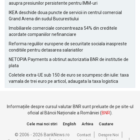
asupra presiunilor persistente pentru IMM-uri
IKEA deschide doua puncte de servicii in centrul comercial
Grand Arena din sudul Bucurestiului
Imobiliarele comerciale concentreaza 54% din creditele
acordate companiilor nefinanciare
Reforma regulilor europene de securitate sociala inaspreste
conditiile pentru detasarea salariatilor
NETOPIA Payments a obtinut autorizatia BNR de institutie de
plata
Coletele extra-UE sub 150 de euro se scumpesc din iulie: taxa
vamala de trei euro pe articol, adaugata la taxa logistica
Informațiile despre cursul valutar BNR sunt preluate de pe site-ul
oficial al Băncii Naționale a României (
BNR
).
Cele mai noi stiri
English
Arhiva
Cautare
© 2006 - 2026 BankNews.ro
Contact
Despre Noi