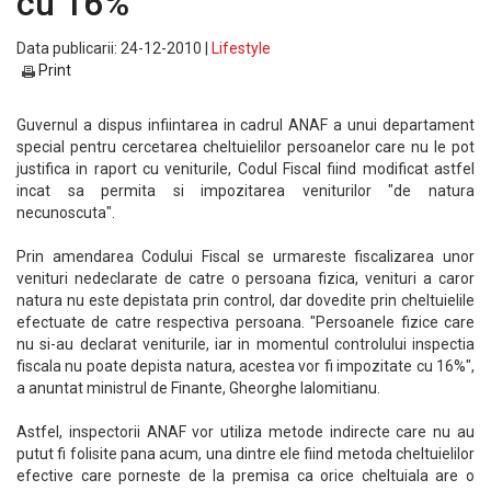
cu 16%
Data publicarii: 24-12-2010 |
Lifestyle
Print
Guvernul a dispus infiintarea in cadrul ANAF a unui departament
special pentru cercetarea cheltuielilor persoanelor care nu le pot
justifica in raport cu veniturile, Codul Fiscal fiind modificat astfel
incat sa permita si impozitarea veniturilor "de natura
necunoscuta".
Prin amendarea Codului Fiscal se urmareste fiscalizarea unor
venituri nedeclarate de catre o persoana fizica, venituri a caror
natura nu este depistata prin control, dar dovedite prin cheltuielile
efectuate de catre respectiva persoana. "Persoanele fizice care
nu si-au declarat veniturile, iar in momentul controlului inspectia
fiscala nu poate depista natura, acestea vor fi impozitate cu 16%",
a anuntat ministrul de Finante, Gheorghe Ialomitianu.
Astfel, inspectorii ANAF vor utiliza metode indirecte care nu au
putut fi folisite pana acum, una dintre ele fiind metoda cheltuielilor
efective care porneste de la premisa ca orice cheltuiala are o