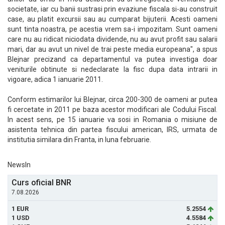
societate, iar cu banii sustrasi prin evaziune fiscala si-au construit
case, au platit excursii sau au cumparat bijuterii. Acesti oameni
sunt tinta noastra, pe acestia vrem sa-i impozitam. Sunt oameni
care nu au ridicat niciodata dividende, nu au avut profit sau salarii
mari, dar au avut un nivel de trai peste media europeana", a spus
Blejnar precizand ca departamentul va putea investiga doar
veniturile obtinute si nedeclarate la fisc dupa data intrarii in
vigoare, adica 1 ianuarie 2011.
Conform estimarilor lui Blejnar, circa 200-300 de oameni ar putea
fi cercetate in 2011 pe baza acestor modificari ale Codului Fiscal.
In acest sens, pe 15 ianuarie va sosi in Romania o misiune de
asistenta tehnica din partea fiscului american, IRS, urmata de
institutia similara din Franta, in luna februarie.
NewsIn
Curs oficial BNR
7.08.2026
1 EUR
5.2554
1 USD
4.5584