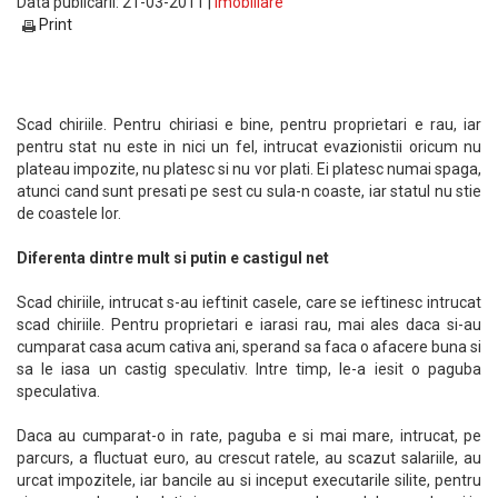
Data publicarii: 21-03-2011 |
Imobiliare
Print
Scad chiriile. Pentru chiriasi e bine, pentru proprietari e rau, iar
pentru stat nu este in nici un fel, intrucat evazionistii oricum nu
plateau impozite, nu platesc si nu vor plati. Ei platesc numai spaga,
atunci cand sunt presati pe sest cu sula-n coaste, iar statul nu stie
de coastele lor.
Diferenta dintre mult si putin e castigul net
Scad chiriile, intrucat s-au ieftinit casele, care se ieftinesc intrucat
scad chiriile. Pentru proprietari e iarasi rau, mai ales daca si-au
cumparat casa acum cativa ani, sperand sa faca o afacere buna si
sa le iasa un castig speculativ. Intre timp, le-a iesit o paguba
speculativa.
Daca au cumparat-o in rate, paguba e si mai mare, intrucat, pe
parcurs, a fluctuat euro, au crescut ratele, au scazut salariile, au
urcat impozitele, iar bancile au si inceput executarile silite, pentru