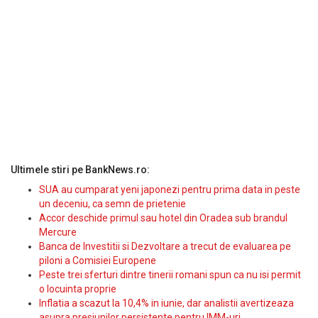
Ultimele stiri pe BankNews.ro:
SUA au cumparat yeni japonezi pentru prima data in peste
un deceniu, ca semn de prietenie
Accor deschide primul sau hotel din Oradea sub brandul
Mercure
Banca de Investitii si Dezvoltare a trecut de evaluarea pe
piloni a Comisiei Europene
Peste trei sferturi dintre tinerii romani spun ca nu isi permit
o locuinta proprie
Inflatia a scazut la 10,4% in iunie, dar analistii avertizeaza
asupra presiunilor persistente pentru IMM-uri