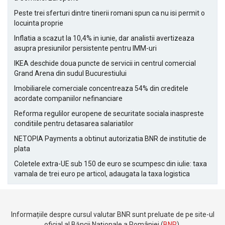
Peste trei sferturi dintre tinerii romani spun ca nu isi permit o
locuinta proprie
Inflatia a scazut la 10,4% in iunie, dar analistii avertizeaza
asupra presiunilor persistente pentru IMM-uri
IKEA deschide doua puncte de servicii in centrul comercial
Grand Arena din sudul Bucurestiului
Imobiliarele comerciale concentreaza 54% din creditele
acordate companiilor nefinanciare
Reforma regulilor europene de securitate sociala inaspreste
conditiile pentru detasarea salariatilor
NETOPIA Payments a obtinut autorizatia BNR de institutie de
plata
Coletele extra-UE sub 150 de euro se scumpesc din iulie: taxa
vamala de trei euro pe articol, adaugata la taxa logistica
Informațiile despre cursul valutar BNR sunt preluate de pe site-ul
oficial al Băncii Naționale a României (
BNR
).