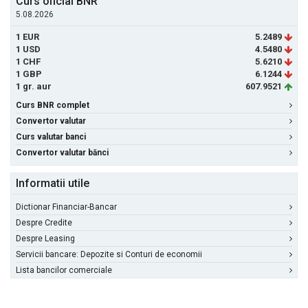
Curs oficial BNR
5.08.2026
1 EUR
5.2489
1 USD
4.5480
1 CHF
5.6210
1 GBP
6.1244
1 gr. aur
607.9521
Curs BNR complet
Convertor valutar
Curs valutar banci
Convertor valutar bănci
Informatii utile
Dictionar Financiar-Bancar
Despre Credite
Despre Leasing
Servicii bancare: Depozite si Conturi de economii
Lista bancilor comerciale