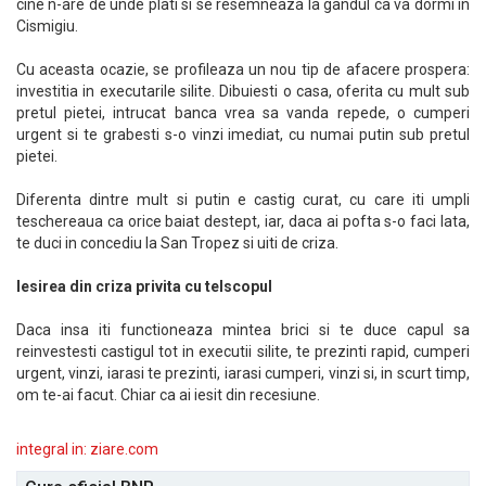
cine n-are de unde plati si se resemneaza la gandul ca va dormi in
Cismigiu.
Cu aceasta ocazie, se profileaza un nou tip de afacere prospera:
investitia in executarile silite. Dibuiesti o casa, oferita cu mult sub
pretul pietei, intrucat banca vrea sa vanda repede, o cumperi
urgent si te grabesti s-o vinzi imediat, cu numai putin sub pretul
pietei.
Diferenta dintre mult si putin e castig curat, cu care iti umpli
teschereaua ca orice baiat destept, iar, daca ai pofta s-o faci lata,
te duci in concediu la San Tropez si uiti de criza.
Iesirea din criza privita cu telscopul
Daca insa iti functioneaza mintea brici si te duce capul sa
reinvestesti castigul tot in executii silite, te prezinti rapid, cumperi
urgent, vinzi, iarasi te prezinti, iarasi cumperi, vinzi si, in scurt timp,
om te-ai facut. Chiar ca ai iesit din recesiune.
integral in: ziare.com