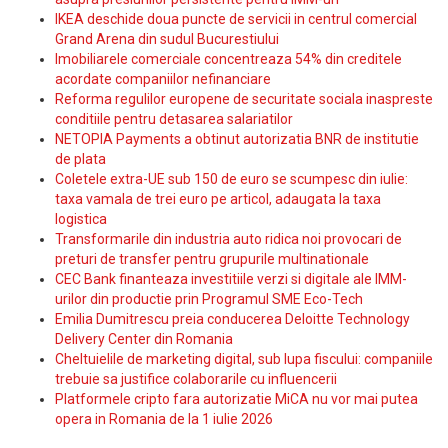
IKEA deschide doua puncte de servicii in centrul comercial
Grand Arena din sudul Bucurestiului
Imobiliarele comerciale concentreaza 54% din creditele
acordate companiilor nefinanciare
Reforma regulilor europene de securitate sociala inaspreste
conditiile pentru detasarea salariatilor
NETOPIA Payments a obtinut autorizatia BNR de institutie
de plata
Coletele extra-UE sub 150 de euro se scumpesc din iulie:
taxa vamala de trei euro pe articol, adaugata la taxa
logistica
Transformarile din industria auto ridica noi provocari de
preturi de transfer pentru grupurile multinationale
CEC Bank finanteaza investitiile verzi si digitale ale IMM-
urilor din productie prin Programul SME Eco-Tech
Emilia Dumitrescu preia conducerea Deloitte Technology
Delivery Center din Romania
Cheltuielile de marketing digital, sub lupa fiscului: companiile
trebuie sa justifice colaborarile cu influencerii
Platformele cripto fara autorizatie MiCA nu vor mai putea
opera in Romania de la 1 iulie 2026