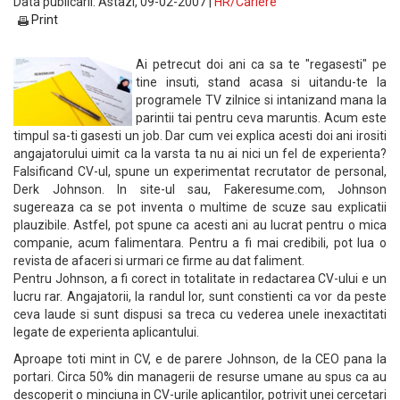
Data publicarii: Astazi, 09-02-2007 |
HR/Cariere
Print
Ai petrecut doi ani ca sa te "regasesti" pe
tine insuti, stand acasa si uitandu-te la
programele TV zilnice si intanizand mana la
parintii tai pentru ceva maruntis. Acum este
timpul sa-ti gasesti un job. Dar cum vei explica acesti doi ani irositi
angajatorului uimit ca la varsta ta nu ai nici un fel de experienta?
Falsificand CV-ul, spune un experimentat recrutator de personal,
Derk Johnson. In site-ul sau, Fakeresume.com, Johnson
sugereaza ca se pot inventa o multime de scuze sau explicatii
plauzibile. Astfel, pot spune ca acesti ani au lucrat pentru o mica
companie, acum falimentara. Pentru a fi mai credibili, pot lua o
revista de afaceri si urmari ce firme au dat faliment.
Pentru Johnson, a fi corect in totalitate in redactarea CV-ului e un
lucru rar. Angajatorii, la randul lor, sunt constienti ca vor da peste
ceva laude si sunt dispusi sa treca cu vederea unele inexactitati
legate de experienta aplicantului.
Aproape toti mint in CV, e de parere Johnson, de la CEO pana la
portari. Circa 50% din managerii de resurse umane au spus ca au
descoperit o minciuna in CV-urile aplicantilor, potrivit unei cercetari