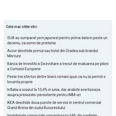
Cele mai citite stiri
SUA au cumparat yeni japonezi pentru prima data in peste un
deceniu, ca semn de prietenie
Accor deschide primul sau hotel din Oradea sub brandul
Mercure
Banca de Investitii si Dezvoltare a trecut de evaluarea pe piloni
a Comisiei Europene
Peste trei sferturi dintre tinerii romani spun ca nu isi permit o
locuinta proprie
Inflatia a scazut la 10,4% in iunie, dar analistii avertizeaza
asupra presiunilor persistente pentru IMM-uri
IKEA deschide doua puncte de servicii in centrul comercial
Grand Arena din sudul Bucurestiului
Imobiliarele comerciale concentreaza 54% din creditele