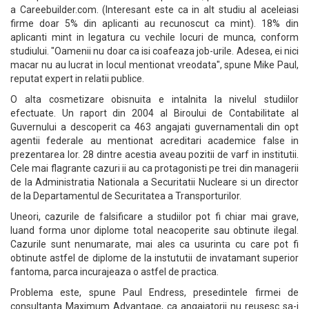
a Careebuilder.com. (Interesant este ca in alt studiu al aceleiasi
firme doar 5% din aplicanti au recunoscut ca mint). 18% din
aplicanti mint in legatura cu vechile locuri de munca, conform
studiului. "Oamenii nu doar ca isi coafeaza job-urile. Adesea, ei nici
macar nu au lucrat in locul mentionat vreodata", spune Mike Paul,
reputat expert in relatii publice.
O alta cosmetizare obisnuita e intalnita la nivelul studiilor
efectuate. Un raport din 2004 al Biroului de Contabilitate al
Guvernului a descoperit ca 463 angajati guvernamentali din opt
agentii federale au mentionat acreditari academice false in
prezentarea lor. 28 dintre acestia aveau pozitii de varf in institutii.
Cele mai flagrante cazuri ii au ca protagonisti pe trei din managerii
de la Administratia Nationala a Securitatii Nucleare si un director
de la Departamentul de Securitatea a Transporturilor.
Uneori, cazurile de falsificare a studiilor pot fi chiar mai grave,
luand forma unor diplome total neacoperite sau obtinute ilegal.
Cazurile sunt nenumarate, mai ales ca usurinta cu care pot fi
obtinute astfel de diplome de la instututii de invatamant superior
fantoma, parca incurajeaza o astfel de practica.
Problema este, spune Paul Endress, presedintele firmei de
consultanta Maximum Advantage, ca angajatorii nu reusesc sa-i