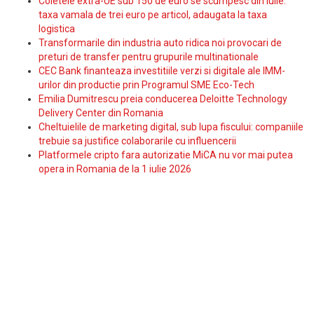
Coletele extra-UE sub 150 de euro se scumpesc din iulie:
taxa vamala de trei euro pe articol, adaugata la taxa
logistica
Transformarile din industria auto ridica noi provocari de
preturi de transfer pentru grupurile multinationale
CEC Bank finanteaza investitiile verzi si digitale ale IMM-
urilor din productie prin Programul SME Eco-Tech
Emilia Dumitrescu preia conducerea Deloitte Technology
Delivery Center din Romania
Cheltuielile de marketing digital, sub lupa fiscului: companiile
trebuie sa justifice colaborarile cu influencerii
Platformele cripto fara autorizatie MiCA nu vor mai putea
opera in Romania de la 1 iulie 2026