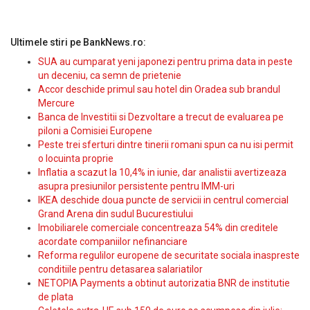
Ultimele stiri pe BankNews.ro:
SUA au cumparat yeni japonezi pentru prima data in peste
un deceniu, ca semn de prietenie
Accor deschide primul sau hotel din Oradea sub brandul
Mercure
Banca de Investitii si Dezvoltare a trecut de evaluarea pe
piloni a Comisiei Europene
Peste trei sferturi dintre tinerii romani spun ca nu isi permit
o locuinta proprie
Inflatia a scazut la 10,4% in iunie, dar analistii avertizeaza
asupra presiunilor persistente pentru IMM-uri
IKEA deschide doua puncte de servicii in centrul comercial
Grand Arena din sudul Bucurestiului
Imobiliarele comerciale concentreaza 54% din creditele
acordate companiilor nefinanciare
Reforma regulilor europene de securitate sociala inaspreste
conditiile pentru detasarea salariatilor
NETOPIA Payments a obtinut autorizatia BNR de institutie
de plata