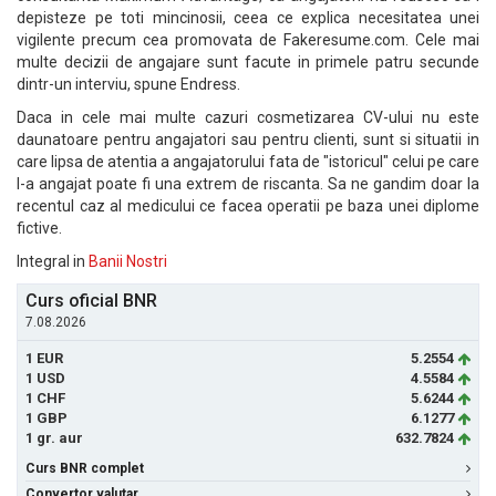
depisteze pe toti mincinosii, ceea ce explica necesitatea unei
vigilente precum cea promovata de Fakeresume.com. Cele mai
multe decizii de angajare sunt facute in primele patru secunde
dintr-un interviu, spune Endress.
Daca in cele mai multe cazuri cosmetizarea CV-ului nu este
daunatoare pentru angajatori sau pentru clienti, sunt si situatii in
care lipsa de atentia a angajatorului fata de "istoricul" celui pe care
l-a angajat poate fi una extrem de riscanta. Sa ne gandim doar la
recentul caz al medicului ce facea operatii pe baza unei diplome
fictive.
Integral in
Banii Nostri
Curs oficial BNR
7.08.2026
1 EUR
5.2554
1 USD
4.5584
1 CHF
5.6244
1 GBP
6.1277
1 gr. aur
632.7824
Curs BNR complet
Convertor valutar